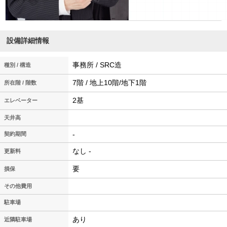
設備詳細情報
事務所 / SRC造
種別 / 構造
7階 / 地上10階/地下1階
所在階 / 階数
2基
エレベーター
天井高
-
契約期間
なし -
更新料
要
損保
その他費用
駐車場
あり
近隣駐車場