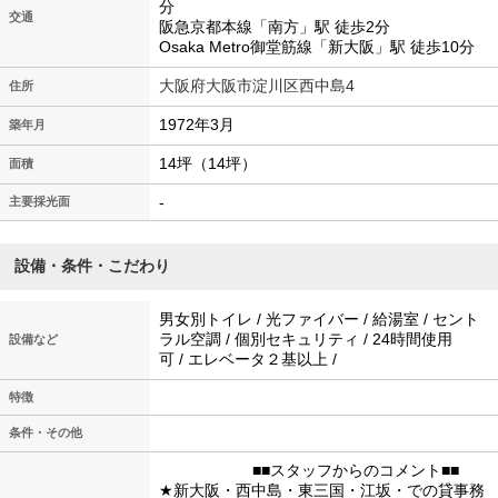
分
交通
阪急京都本線「南方」駅 徒歩2分
Osaka Metro御堂筋線「新大阪」駅 徒歩10分
大阪府大阪市淀川区西中島4
住所
1972年3月
築年月
14坪（14坪）
面積
-
主要採光面
設備・条件・こだわり
男女別トイレ / 光ファイバー / 給湯室 / セント
ラル空調 / 個別セキュリティ / 24時間使用
設備など
可 / エレベータ２基以上 /
特徴
条件・その他
■■スタッフからのコメント■■
★新大阪・西中島・東三国・江坂・での貸事務