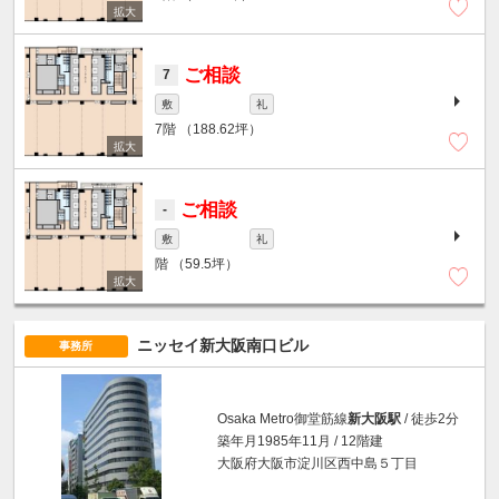
ご相談
7
敷
礼
7階
（188.62坪）
ご相談
-
敷
礼
階
（59.5坪）
ニッセイ新大阪南口ビル
事務所
Osaka Metro御堂筋線
新大阪駅
/ 徒歩2分
築年月1985年11月 / 12階建
大阪府大阪市淀川区西中島５丁目