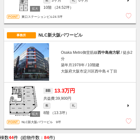
3ヶ月
0ヶ月
敷
礼
10階
（24.52坪）
東口ステーションビル24.5坪
NLC新大阪パワービル
事務所
Osaka Metro御堂筋線
西中島南方駅
/ 徒歩2
分
築年月1978年 / 10階建
大阪府大阪市淀川区西中島４丁目
13.3万円
8B
39,900円
敷
礼
8階
（13.3坪）
NLC新大阪パワービル 9坪
棟数
44
件 (総物件数：
84
件)