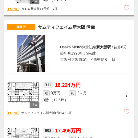
ＮＬＣ新大阪11号館 7坪
サムティフェイム新大阪Ⅰ号館
事務所
Osaka Metro御堂筋線
新大阪駅
/ 徒歩6分
築年月1990年 / 9階建
大阪府大阪市淀川区西中島６丁目
16.224万円
311
0万円
2ヶ月
敷
礼
3階
（12.5坪）
サムティフェイム新大阪Ⅰ号館4.13坪
17.496万円
602