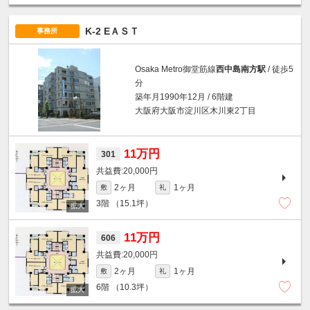
K-2 EＡＳＴ
事務所
Osaka Metro御堂筋線
西中島南方駅
/ 徒歩5
分
築年月1990年12月 / 6階建
大阪府大阪市淀川区木川東2丁目
11万円
301
20,000円
2ヶ月
1ヶ月
敷
礼
3階
（15.1坪）
11万円
606
20,000円
2ヶ月
1ヶ月
敷
礼
6階
（10.3坪）