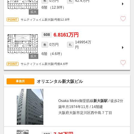
0万円
42.4万円
敷
礼
6階
（12.9坪）
サムティフェイム新大阪Ⅰ号館12.9坪
6.8161万円
608
149954万
0万円
敷
礼
円
6階
（4.6坪）
サムティフェイム新大阪Ⅰ号館4.6坪
オリエンタル新大阪ビル
事務所
Osaka Metro御堂筋線
新大阪駅
/ 徒歩2分
築年月1974年11月 / 14階建
大阪府大阪市淀川区西中島７丁目