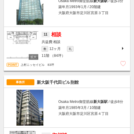
Osaka Metro御堂筋線
新大阪駅
/ 徒歩3分
築年月1993年1月 / 20階建
大阪府大阪市淀川区宮原３丁目
相談
11
相談
12ヶ月
敷
礼
11階
（84坪）
上村ニッセイビル 83坪
新大阪千代田ビル別館
事務所
Osaka Metro御堂筋線
新大阪駅
/ 徒歩8分
築年月1985年3月 / 10階建
大阪府大阪市淀川区宮原４丁目