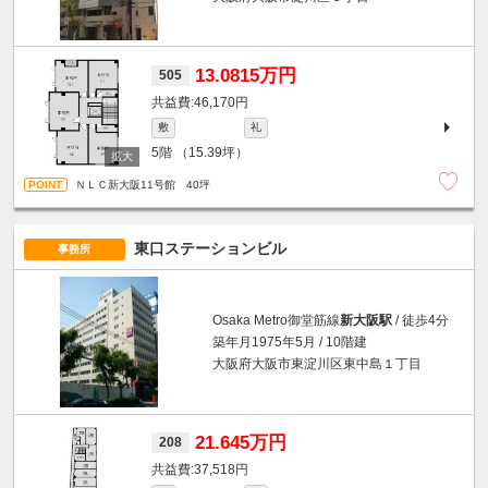
13.0815万円
505
46,170円
敷
礼
5階
（15.39坪）
ＮＬＣ新大阪11号館 40坪
東口ステーションビル
事務所
Osaka Metro御堂筋線
新大阪駅
/ 徒歩4分
築年月1975年5月 / 10階建
大阪府大阪市東淀川区東中島１丁目
21.645万円
208
37,518円