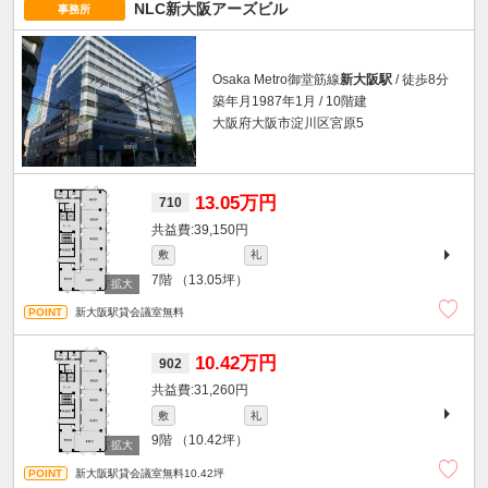
NLC新大阪アーズビル
事務所
Osaka Metro御堂筋線
新大阪駅
/ 徒歩8分
築年月1987年1月 / 10階建
大阪府大阪市淀川区宮原5
13.05万円
710
39,150円
敷
礼
7階
（13.05坪）
新大阪駅貸会議室無料
10.42万円
902
31,260円
敷
礼
9階
（10.42坪）
新大阪駅貸会議室無料10.42坪