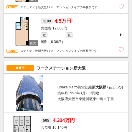
ステュディオ新大阪17㎡ マンションタイプの事務所です。
4.5万円
1109
12,000円
敷
礼
9階
（6.36坪）
ステュディオ新大阪17㎡ マンションタイプの事務所です。
ワークステーション新大阪
事務所
Osaka Metro御堂筋線
新大阪駅
/ 徒歩12分
築年月1993年3月 / 13階建
大阪府大阪市東淀川区東中島２丁目
4.304万円
505
16,140円