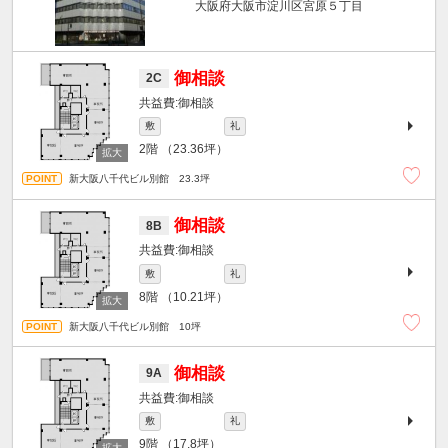
大阪府大阪市淀川区宮原５丁目
御相談
2C
御相談
敷
礼
2階
（23.36坪）
新大阪八千代ビル別館 23.3坪
御相談
8B
御相談
敷
礼
8階
（10.21坪）
新大阪八千代ビル別館 10坪
御相談
9A
御相談
敷
礼
9階
（17.8坪）