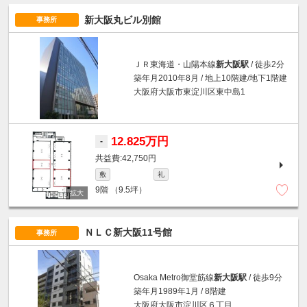
新大阪丸ビル別館
事務所
ＪＲ東海道・山陽本線
新大阪駅
/ 徒歩2分
築年月2010年8月 / 地上10階建/地下1階建
大阪府大阪市東淀川区東中島1
12.825万円
-
42,750円
敷
礼
9階
（9.5坪）
ＮＬＣ新大阪11号館
事務所
Osaka Metro御堂筋線
新大阪駅
/ 徒歩9分
築年月1989年1月 / 8階建
大阪府大阪市淀川区６丁目