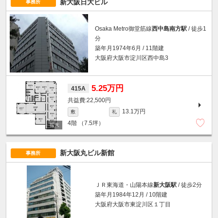
新大阪日大ビル
事務所
Osaka Metro御堂筋線
西中島南方駅
/ 徒歩1
分
築年月1974年6月 / 11階建
大阪府大阪市淀川区西中島3
5.25万円
415A
22,500円
13.1万円
敷
礼
4階
（7.5坪）
新大阪丸ビル新館
事務所
ＪＲ東海道・山陽本線
新大阪駅
/ 徒歩2分
築年月1984年12月 / 10階建
大阪府大阪市東淀川区１丁目