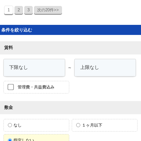
1
2
3
次の20件>>
条件を絞り込む
賃料
～
管理費・共益費込み
敷金
なし
１ヶ月以下
指定しない