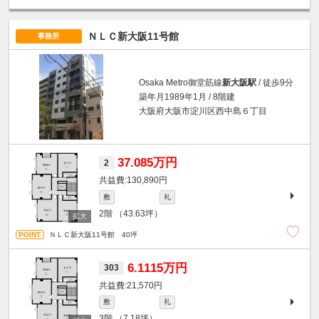
ＮＬＣ新大阪11号館
事務所
Osaka Metro御堂筋線
新大阪駅
/ 徒歩9分
築年月1989年1月 / 8階建
大阪府大阪市淀川区西中島６丁目
37.085万円
2
130,890円
敷
礼
2階
（43.63坪）
ＮＬＣ新大阪11号館 40坪
6.1115万円
303
21,570円
敷
礼
3階
（7.18坪）