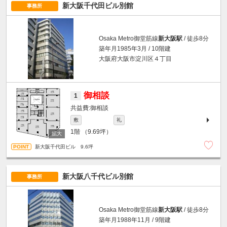
新大阪千代田ビル別館
事務所
Osaka Metro御堂筋線
新大阪駅
/ 徒歩8分
築年月1985年3月 / 10階建
大阪府大阪市淀川区４丁目
御相談
1
御相談
敷
礼
1階
（9.69坪）
新大阪千代田ビル 9.6坪
新大阪八千代ビル別館
事務所
Osaka Metro御堂筋線
新大阪駅
/ 徒歩8分
築年月1988年11月 / 9階建