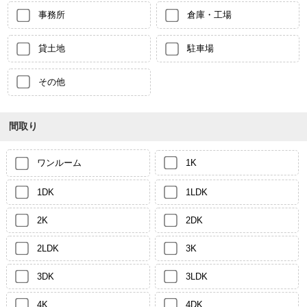
事務所
倉庫・工場
貸土地
駐車場
その他
間取り
ワンルーム
1K
1DK
1LDK
2K
2DK
2LDK
3K
3DK
3LDK
4K
4DK