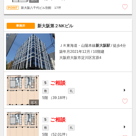
新大阪八千代ビル別館 17坪
新大阪第２NKビル
事務所
ＪＲ東海道・山陽本線
新大阪駅
/ 徒歩4分
築年月2021年12月 / 10階建
大阪府大阪市淀川区宮原4
ご相談
5
敷
礼
5階
（39.18坪）
ご相談
5
敷
礼
5階
（52.01坪）