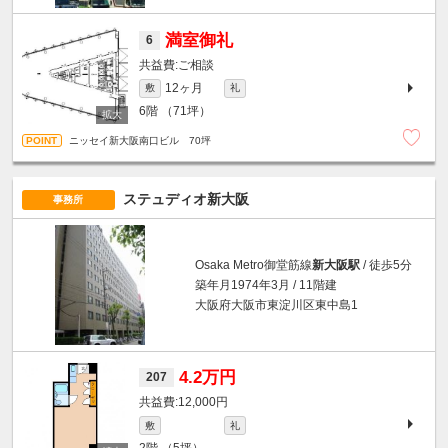
満室御礼
6
ご相談
12ヶ月
敷
礼
6階
（71坪）
ニッセイ新大阪南口ビル 70坪
ステュディオ新大阪
事務所
Osaka Metro御堂筋線
新大阪駅
/ 徒歩5分
築年月1974年3月 / 11階建
大阪府大阪市東淀川区東中島1
4.2万円
207
12,000円
敷
礼