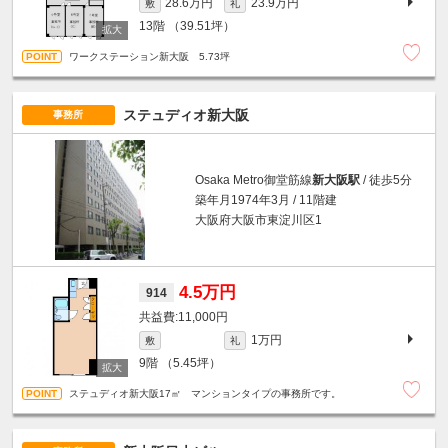
28.6万円
23.9万円
敷
礼
13階
（39.51坪）
ワークステーション新大阪 5.73坪
ステュディオ新大阪
事務所
Osaka Metro御堂筋線
新大阪駅
/ 徒歩5分
築年月1974年3月 / 11階建
大阪府大阪市東淀川区1
4.5万円
914
11,000円
1万円
敷
礼
9階
（5.45坪）
ステュディオ新大阪17㎡ マンションタイプの事務所です。