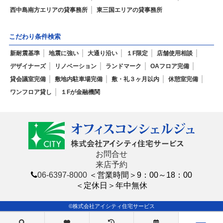
西中島南方エリアの貸事務所
東三国エリアの貸事務所
こだわり条件検索
新耐震基準
地震に強い
大通り沿い
１F限定
店舗使用相談
デザイナーズ
リノベーション
ランドマーク
OAフロア完備
貸会議室完備
敷地内駐車場完備
敷・礼３ヶ月以内
休憩室完備
ワンフロア貸し
１Fが金融機関
お問合せ
来店予約
06-6397-8000
＜営業時間＞9：00～18：00
＜定休日＞年中無休
©株式会社アイシティ住宅サービス