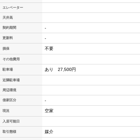
エレベーター
天井高
-
契約期間
-
更新料
不要
損保
その他費用
あり 27,500円
駐車場
近隣駐車場
周辺環境
-
借家区分
空家
現況
入居可能日
媒介
取引態様