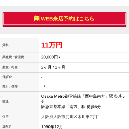
WEB来店予約はこちら
11万円
賃料
20,000円 /
共益費 / 管理費
2ヶ月 / 1ヶ月
敷金 / 礼金
-
保証金
- / -
敷引 / 償却
Osaka Metro御堂筋線「西中島南方」駅 徒歩5
分
交通
阪急京都本線「南方」駅 徒歩5分
大阪府大阪市淀川区木川東2丁目
住所
1990年12月
築年月