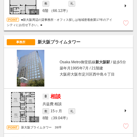
敷
礼
6階
（66.12坪）
■新大阪周辺の貸事務所・オフィス探しは地域密着創業17年のアイ
シティにお任せ下さい。■
新大阪プライムタワー
事務所
Osaka Metro御堂筋線
新大阪駅
/ 徒歩5分
築年月1995年7月 / 21階建
大阪府大阪市淀川区西中島６丁目
相談
8
相談
15ヶ月
敷
礼
8階
（39.04坪）
新大阪プライムタワー 39坪