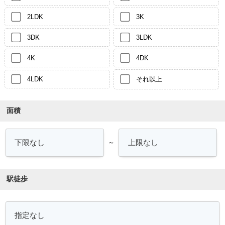
2LDK
3K
3DK
3LDK
4K
4DK
4LDK
それ以上
面積
～
駅徒歩