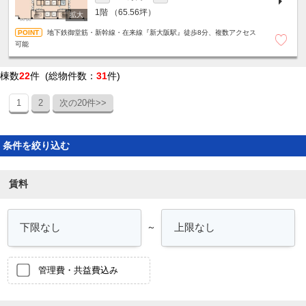
1階
（65.56坪）
地下鉄御堂筋・新幹線・在来線『新大阪駅』徒歩8分、複数アクセス
可能
棟数
22
件 (総物件数：
31
件)
1
2
次の20件>>
条件を絞り込む
賃料
～
管理費・共益費込み