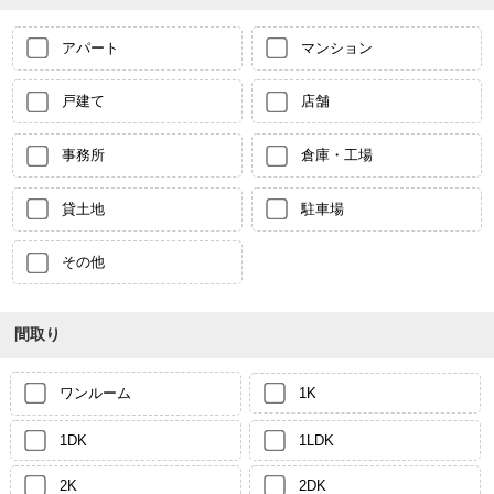
アパート
マンション
戸建て
店舗
事務所
倉庫・工場
貸土地
駐車場
その他
間取り
ワンルーム
1K
1DK
1LDK
2K
2DK