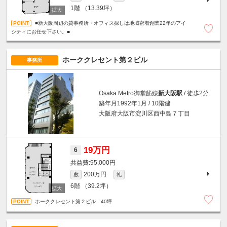
1階
（13.39坪）
■新大阪周辺の貸事務所・オフィス探しは地域密着創業22年のアイ
シティにお任せ下さい。■
ホーククレセント第２ビル
事務所
Osaka Metro御堂筋線
新大阪駅
/ 徒歩2分
築年月1992年1月 / 10階建
大阪府大阪市淀川区西中島７丁目
19万円
6
95,000円
200万円
敷
礼
6階
（39.2坪）
ホーククレセント第２ビル 40坪