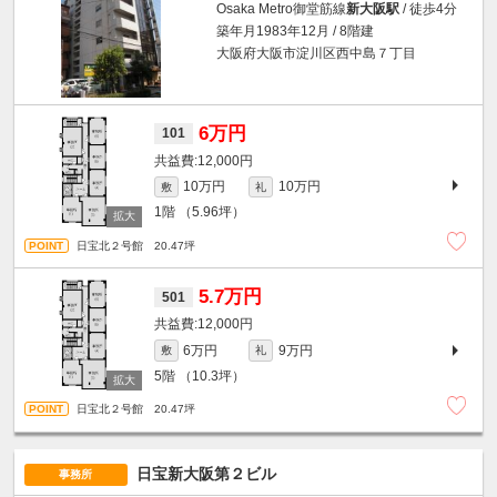
Osaka Metro御堂筋線
新大阪駅
/ 徒歩4分
築年月1983年12月 / 8階建
大阪府大阪市淀川区西中島７丁目
6万円
101
12,000円
10万円
10万円
敷
礼
1階
（5.96坪）
日宝北２号館 20.47坪
5.7万円
501
12,000円
6万円
9万円
敷
礼
5階
（10.3坪）
日宝北２号館 20.47坪
日宝新大阪第２ビル
事務所