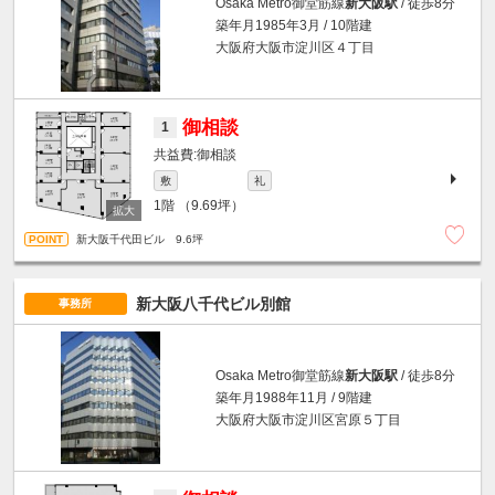
Osaka Metro御堂筋線
新大阪駅
/ 徒歩8分
築年月1985年3月 / 10階建
大阪府大阪市淀川区４丁目
御相談
1
御相談
敷
礼
1階
（9.69坪）
新大阪千代田ビル 9.6坪
新大阪八千代ビル別館
事務所
Osaka Metro御堂筋線
新大阪駅
/ 徒歩8分
築年月1988年11月 / 9階建
大阪府大阪市淀川区宮原５丁目