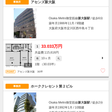
アセンズ新大阪
事務所
Osaka Metro御堂筋線
新大阪駅
/ 徒歩6分
築年月1986年11月 / 9階建
大阪府大阪市淀川区西中島６丁目
33.033万円
1
115,616円
10ヶ月
敷
礼
1階
（30.03坪）
アセンズ新大阪 30坪
ホーククレセント第２ビル
事務所
Osaka Metro御堂筋線
新大阪駅
/ 徒歩2分
築年月1992年1月 / 10階建