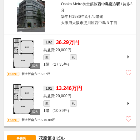
Osaka Metro御堂筋線
西中島南方駅
/ 徒歩3
分
築年月1986年3月 / 5階建
大阪府大阪市淀川区西中島３丁目
36.29万円
102
20,000円
敷
礼
1階
（27.35坪）
新大阪南方ビル27坪
13.246万円
101
20,000円
敷
礼
1階
（10.89坪）
新大阪南方ビル10.89坪
花原第８ビル
事務所