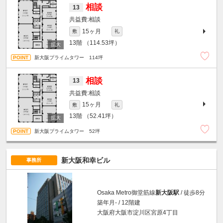
相談
13
相談
15ヶ月
敷
礼
13階
（114.53坪）
新大阪プライムタワー 114坪
相談
13
相談
15ヶ月
敷
礼
13階
（52.41坪）
新大阪プライムタワー 52坪
新大阪和幸ビル
事務所
Osaka Metro御堂筋線
新大阪駅
/ 徒歩8分
築年月- / 12階建
大阪府大阪市淀川区宮原4丁目