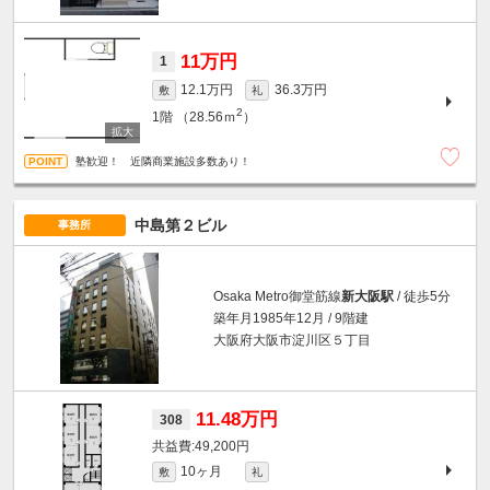
11万円
1
12.1万円
36.3万円
敷
礼
2
1階
（28.56ｍ
）
塾歓迎！ 近隣商業施設多数あり！
中島第２ビル
事務所
Osaka Metro御堂筋線
新大阪駅
/ 徒歩5分
築年月1985年12月 / 9階建
大阪府大阪市淀川区５丁目
11.48万円
308
49,200円
10ヶ月
敷
礼