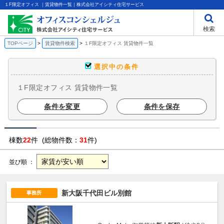
１F限定オフィス ｜賃貸物件一覧｜株式会社アイシティ住宅サービス
検索
TOPページ
賃貸物件検索
１F限定オフィス 賃貸物件一覧
選択中の条件
１F限定オフィス 賃貸物件一覧
条件を変更
条件を保存
棟数
22
件 (総物件数：
31
件)
並び順 ：
新大阪千代田ビル別館
事務所