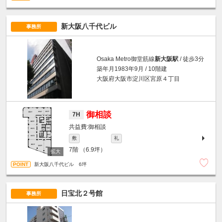
新大阪八千代ビル
事務所
Osaka Metro御堂筋線
新大阪駅
/ 徒歩3分
築年月1983年9月 / 10階建
大阪府大阪市淀川区宮原４丁目
御相談
7H
御相談
敷
礼
7階
（6.9坪）
新大阪八千代ビル 6坪
日宝北２号館
事務所