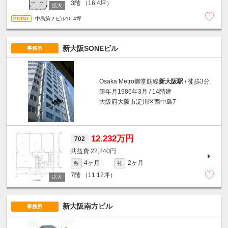
3階
（16.4坪）
中島第２ビル16.4坪
新大阪SONEビル
事務所
Osaka Metro御堂筋線
新大阪駅
/ 徒歩3分
築年月1986年3月 / 14階建
大阪府大阪市淀川区西中島7
12.232万円
702
22,240円
4ヶ月
2ヶ月
敷
礼
7階
（11.12坪）
新大阪南方ビル
事務所