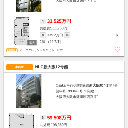
大阪府大阪市淀川区７丁目
33.525万円
4
111,750円
335.2万円
敷
礼
2階
（44.7坪）
ホーククレセント第２ビル 40坪
NLC新大阪12号館
事務所
Osaka Metro御堂筋線
新大阪駅
/ 徒歩7分
築年月1993年3月 / 8階建
大阪府大阪市淀川区西宮原1
59.508万円
6
198,360円