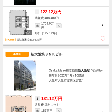
122.12万円
-
488,480円
1709.6万
敷
礼
円
1階
（122.12坪）
新大阪和幸ビル122坪
新大阪第３ＮＫビル
事務所
Osaka Metro御堂筋線
新大阪駅
/ 徒歩8分
築年月2022年4月 / 10階建
大阪府大阪市淀川区宮原4
131.12万円
1
賃料に含む
157万円
敷
礼