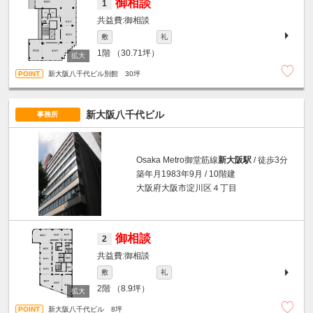
御相談
1
御相談
敷
礼
1階
（30.71坪）
新大阪八千代ビル別館 30坪
新大阪八千代ビル
事務所
Osaka Metro御堂筋線
新大阪駅
/ 徒歩3分
築年月1983年9月 / 10階建
大阪府大阪市淀川区４丁目
御相談
2
御相談
敷
礼
2階
（8.9坪）
新大阪八千代ビル 8坪