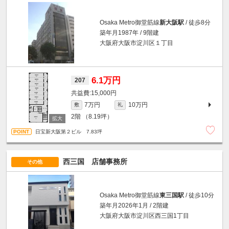
Osaka Metro御堂筋線
新大阪駅
/ 徒歩8分
築年月1987年 / 9階建
大阪府大阪市淀川区１丁目
6.1万円
207
15,000円
7万円
10万円
敷
礼
2階
（8.19坪）
日宝新大阪第２ビル 7.83坪
西三国 店舗事務所
その他
Osaka Metro御堂筋線
東三国駅
/ 徒歩10分
築年月2026年1月 / 2階建
大阪府大阪市淀川区西三国1丁目