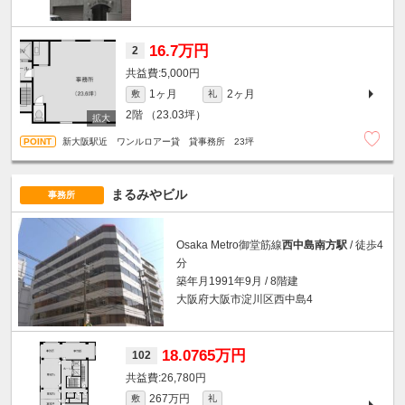
16.7万円
2
5,000円
1ヶ月
2ヶ月
敷
礼
2階
（23.03坪）
新大阪駅近 ワンルロアー貸 貸事務所 23坪
まるみやビル
事務所
Osaka Metro御堂筋線
西中島南方駅
/ 徒歩4
分
築年月1991年9月 / 8階建
大阪府大阪市淀川区西中島4
18.0765万円
102
26,780円
267万円
敷
礼