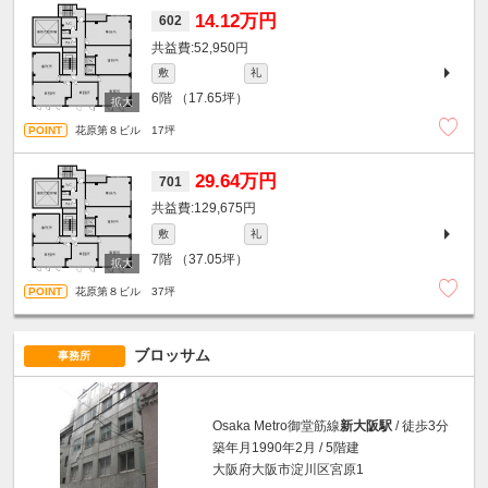
14.12万円
602
52,950円
敷
礼
6階
（17.65坪）
花原第８ビル 17坪
29.64万円
701
129,675円
敷
礼
7階
（37.05坪）
花原第８ビル 37坪
ブロッサム
事務所
Osaka Metro御堂筋線
新大阪駅
/ 徒歩3分
築年月1990年2月 / 5階建
大阪府大阪市淀川区宮原1