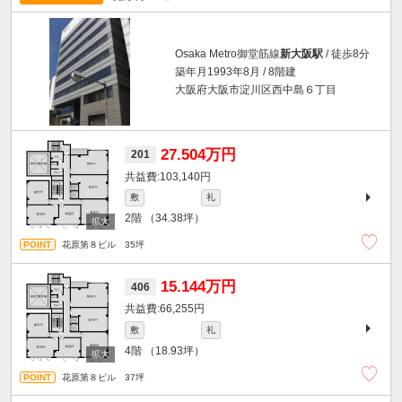
Osaka Metro御堂筋線
新大阪駅
/ 徒歩8分
築年月1993年8月 / 8階建
大阪府大阪市淀川区西中島６丁目
27.504万円
201
103,140円
敷
礼
2階
（34.38坪）
花原第８ビル 35坪
15.144万円
406
66,255円
敷
礼
4階
（18.93坪）
花原第８ビル 37坪