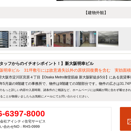
【建物外観】
タッフからのイチオシポイント！】新大阪明幸ビル
阪明幸ビル 31坪敷引には故意過失以外の原状回復費を含む 実効面
府大阪市淀川区宮原４丁目【Osaka Metro御堂筋線 新大阪駅徒歩5分】にある賃貸
94年5月築の9階建ての事務所で、物件は9階建ての3階部分です。物件の広さは31.74
のもっと詳しい内容や入居時期、諸条件のご相談など、ホームページには掲載が間に合わず載せき
ることが御座いましたらお気軽にメールにて
お問い合わせ
ください。
6-6397-8000
会社アイシティ住宅サービス
い合わせNO：RHS-0999