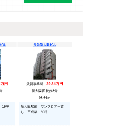
ビル
共栄新大阪ビル
31万円
29.84万円
賃貸事務所
分
新大阪駅 徒歩3分
98.64㎡
19坪
新大阪駅前 ワンフロアー貸
し 平成築 30坪