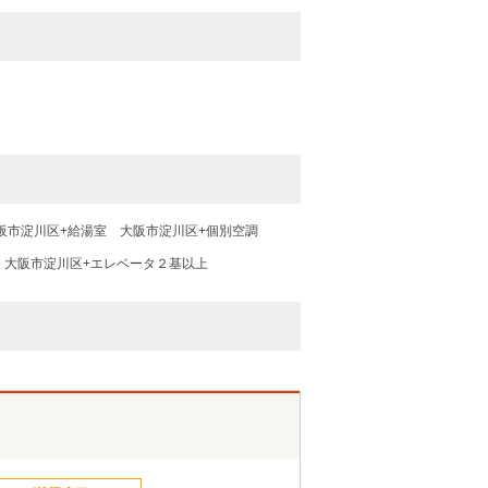
阪市淀川区+給湯室
大阪市淀川区+個別空調
大阪市淀川区+エレベータ２基以上