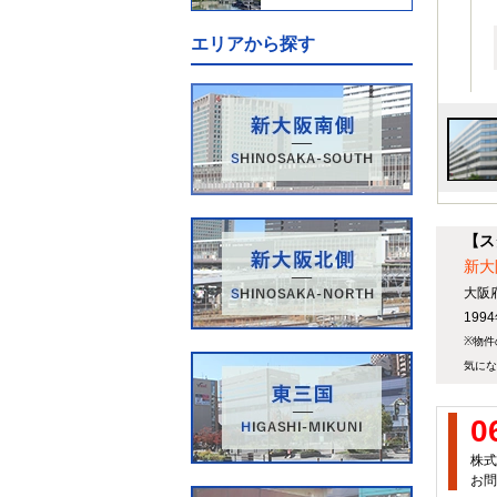
エリアから探す
【ス
新大
大阪
19
※物件
気にな
0
株式
お問