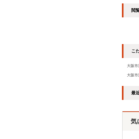
閲
こ
大阪市
大阪市
最
気