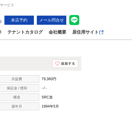
宅サービス
来店予約
メール問合せ
0
件
テナントカタログ
会社概要
居住用サイト
共益費
79,360円
保証金 / 償却
- / -
構造
SRC造
築年月
1994年5月