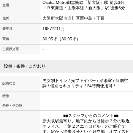
Osaka Metro御堂筋線「新大阪」駅 徒歩3分
交通
ＪＲ東海道・山陽本線「新大阪」駅 徒歩5分
大阪府大阪市淀川区西中島７丁目
住所
1987年11月
築年月
30.95坪（30.95坪）
面積
-
主要採光面
設備・条件・こだわり
男女別トイレ / 光ファイバー / 給湯室 / 個別空
設備など
調 / 個別セキュリティ / 24時間使用可 /
特徴
条件・その他
■■スタッフからのコメント■■
新大阪駅最寄り、地下鉄からは徒歩３分の駅近
オフィス、「第２スエヒロビル」のご紹介で
す。駅から徒歩３分という好立地、オフィスビ