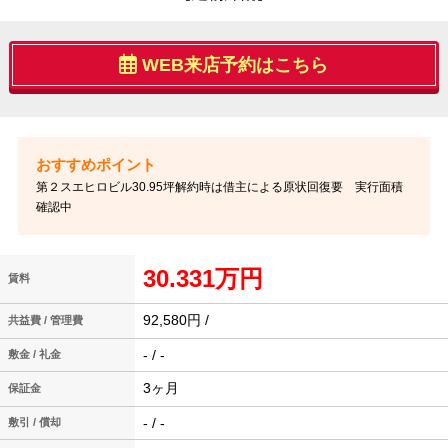
WEB来店予約はこちら
第２スエヒロビル30.95坪解約時は借主による原状回復要 実行面積
確認中
30.331万円
賃料
92,580円 /
共益費 / 管理費
- / -
敷金 / 礼金
3ヶ月
保証金
- / -
敷引 / 償却