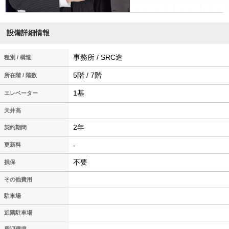
設備詳細情報
事務所 / SRC造
種別 / 構造
5階 / 7階
所在階 / 階数
1基
エレベーター
天井高
2年
契約期間
-
更新料
不要
損保
その他費用
駐車場
近隣駐車場