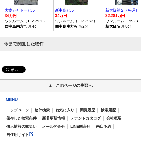
大協シャトービル
新中島ビル
新大阪第２７松屋ビ
34万円
34万円
32.284万円
ワンルーム（112.39㎡）
ワンルーム（112.39㎡）
ワンルーム（76.23
西中島南方
/徒歩4分
西中島南方
/徒歩2分
新大阪
/徒歩8分
今まで閲覧した物件
このページの先頭へ
MENU
トップページ
物件検索
お気に入り
閲覧履歴
検索履歴
保存した検索条件
新着更新情報
テナントカタログ
会社概要
個人情報の取扱い
メール問合せ
LINE問合せ
来店予約
居住用サイト