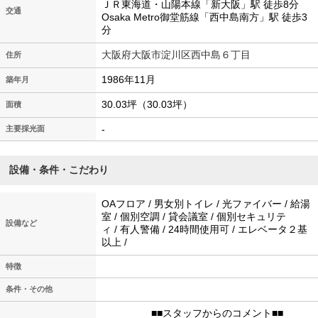
ＪＲ東海道・山陽本線「新大阪」駅 徒歩8分
交通
Osaka Metro御堂筋線「西中島南方」駅 徒歩3
分
大阪府大阪市淀川区西中島６丁目
住所
1986年11月
築年月
30.03坪（30.03坪）
面積
-
主要採光面
設備・条件・こだわり
OAフロア / 男女別トイレ / 光ファイバー / 給湯
室 / 個別空調 / 貸会議室 / 個別セキュリテ
設備など
ィ / 有人警備 / 24時間使用可 / エレベータ２基
以上 /
特徴
条件・その他
■■スタッフからのコメント■■