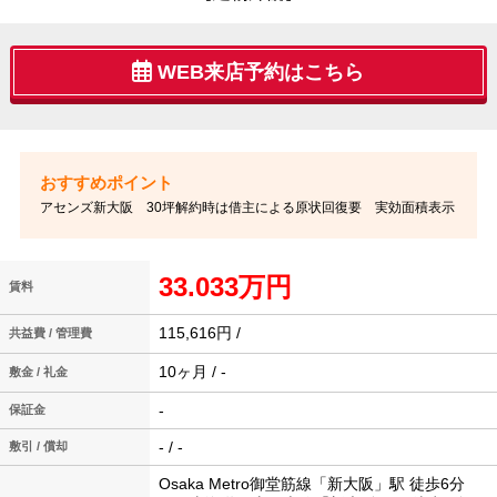
WEB来店予約はこちら
アセンズ新大阪 30坪解約時は借主による原状回復要 実効面積表示
33.033万円
賃料
115,616円 /
共益費 / 管理費
10ヶ月 / -
敷金 / 礼金
-
保証金
- / -
敷引 / 償却
Osaka Metro御堂筋線「新大阪」駅 徒歩6分