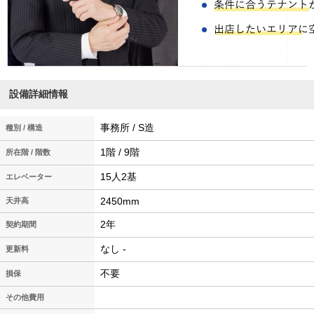
設備詳細情報
事務所 / S造
種別 / 構造
1階 / 9階
所在階 / 階数
15人2基
エレベーター
2450mm
天井高
2年
契約期間
なし -
更新料
不要
損保
その他費用