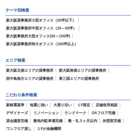
テーマ別検索
新大阪貸事務所小型オフィス（20坪以下）
新大阪貸事務所中型オフィス（20～50坪）
新大阪事務所大型オフィス(50～100坪)
新大阪貸事務所特大オフィス（100坪以上）
エリア検索
新大阪北側エリアの貸事務所
新大阪南側エリアの貸事務所
西中島南方エリアの貸事務所
東三国エリアの貸事務所
こだわり条件検索
新耐震基準
地震に強い
大通り沿い
１F限定
店舗使用相談
デザイナーズ
リノベーション
ランドマーク
OAフロア完備
貸会議室完備
敷地内駐車場完備
敷・礼３ヶ月以内
休憩室完備
ワンフロア貸し
１Fが金融機関