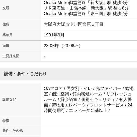
Osaka Metro御堂筋線「新大阪」駅 徒歩8分
ＪＲ東海道・山陽本線「新大阪」駅 徒歩8分
交通
Osaka Metro御堂筋線「東三国」駅 徒歩2分
大阪府大阪市淀川区宮原５丁目
住所
1991年9月
築年月
23.06坪（23.06坪）
面積
-
主要採光面
設備・条件・こだわり
OAフロア / 男女別トイレ / 光ファイバー / 給湯
室 / 個別空調 / 館内喫煙ルーム / リフレッシュ
ルーム / 貸会議室 / 個別セキュリティ / 有人警
設備など
備 / 荷物用エレベータ / フロントサービス / 24
時間使用可 / エレベータ２基以上 /
特徴
条件・その他