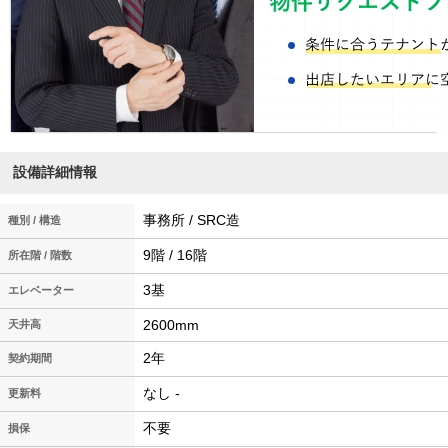
設備詳細情報
事務所 / SRC造
種別 / 構造
9階 / 16階
所在階 / 階数
3基
エレベーター
2600mm
天井高
2年
契約期間
なし -
更新料
不要
損保