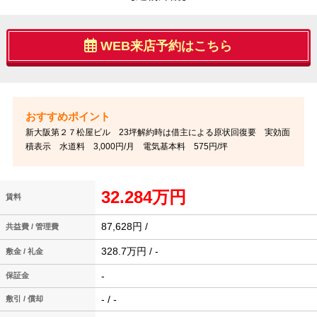
WEB来店予約はこちら
新大阪第２７松屋ビル 23坪解約時は借主による原状回復要 実効面
積表示 水道料 3,000円/月 電気基本料 575円/坪
32.284万円
賃料
87,628円 /
共益費 / 管理費
328.7万円 / -
敷金 / 礼金
-
保証金
- / -
敷引 / 償却