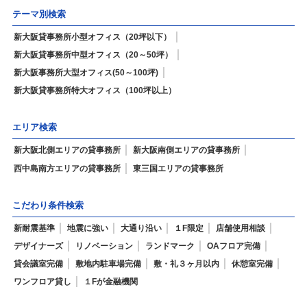
テーマ別検索
新大阪貸事務所小型オフィス（20坪以下）
新大阪貸事務所中型オフィス（20～50坪）
新大阪事務所大型オフィス(50～100坪)
新大阪貸事務所特大オフィス（100坪以上）
エリア検索
新大阪北側エリアの貸事務所
新大阪南側エリアの貸事務所
西中島南方エリアの貸事務所
東三国エリアの貸事務所
こだわり条件検索
新耐震基準
地震に強い
大通り沿い
１F限定
店舗使用相談
デザイナーズ
リノベーション
ランドマーク
OAフロア完備
貸会議室完備
敷地内駐車場完備
敷・礼３ヶ月以内
休憩室完備
ワンフロア貸し
１Fが金融機関