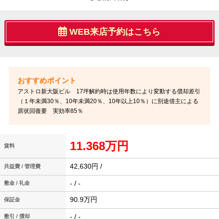
WEB来店予約はこちら
アストロ新大阪ビル 17坪解約時は使用年数により変動する償却差引
（１年未満30％、10年未満20％、10年以上10％）に別途借主による
原状回復要 実効率85％
11.368万円
賃料
42,630円 /
共益費 / 管理費
- / -
敷金 / 礼金
90.9万円
保証金
- / -
敷引 / 償却