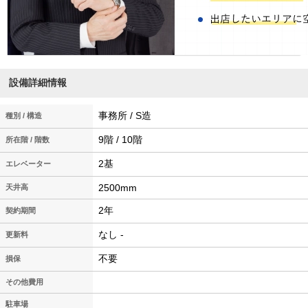
設備詳細情報
事務所 / S造
種別 / 構造
9階 / 10階
所在階 / 階数
2基
エレベーター
2500mm
天井高
2年
契約期間
なし -
更新料
不要
損保
その他費用
駐車場