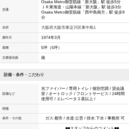
Osaka Metro御堂筋線「新大阪」駅 徒歩5分
ＪＲ東海道・山陽本線「新大阪」駅 徒歩3分
交通
Osaka Metro御堂筋線「西中島南方」駅 徒歩9
分
大阪府大阪市東淀川区東中島1
住所
1974年3月
築年月
5坪（5坪）
面積
南
主要採光面
設備・条件・こだわり
光ファイバー / 専用トイレ / 個別空調 / 貸会議
室 / オートロック / フロントサービス / 24時間
設備など
使用可 / エレベータ２基以上 /
特徴
ガス:都市 / 水道:公営 / 排水:下水 / 事務所:可
条件・その他
■■スタッフからのコメント■■