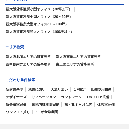
新大阪貸事務所小型オフィス（20坪以下）
新大阪貸事務所中型オフィス（20～50坪）
新大阪事務所大型オフィス(50～100坪)
新大阪貸事務所特大オフィス（100坪以上）
エリア検索
新大阪北側エリアの貸事務所
新大阪南側エリアの貸事務所
西中島南方エリアの貸事務所
東三国エリアの貸事務所
こだわり条件検索
新耐震基準
地震に強い
大通り沿い
１F限定
店舗使用相談
デザイナーズ
リノベーション
ランドマーク
OAフロア完備
貸会議室完備
敷地内駐車場完備
敷・礼３ヶ月以内
休憩室完備
ワンフロア貸し
１Fが金融機関