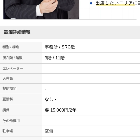
設備詳細情報
事務所 / SRC造
種別 / 構造
3階 / 11階
所在階 / 階数
エレベーター
天井高
-
契約期間
なし -
更新料
要 15,000円/2年
損保
その他費用
空無
駐車場