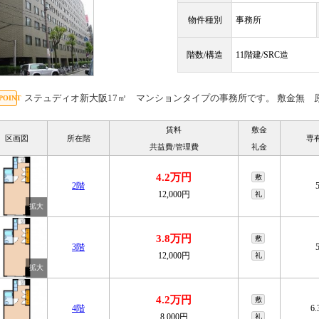
物件種別
事務所
階数/構造
11階建/SRC造
ステュディオ新大阪17㎡ マンションタイプの事務所です。 敷金無 
賃料
敷金
区画図
所在階
専
共益費/管理費
礼金
4.2万円
敷
2階
12,000円
礼
3.8万円
敷
3階
12,000円
礼
4.2万円
敷
4階
6
8,000円
礼