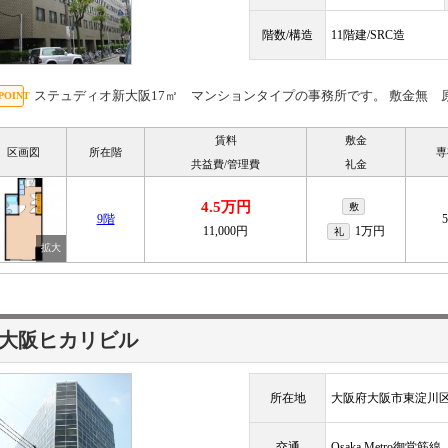
階数/構造
11階建/SRC造
ステュディオ新大阪17㎡ マンションタイプの事務所です。 敷金無 
賃料
敷金
区画図
所在階
専
共益費/管理費
礼金
4.5万円
敷
9階
11,000円
1万円
礼
大阪ヒカリビル
所在地
大阪府大阪市東淀川
交通
Osaka Metro御堂筋