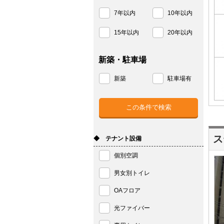
7年以内
10年以内
15年以内
20年以内
新築・駐車場
新築
駐車場有
ス
◆ テナント設備
個別空調
男女別トイレ
OAフロア
光ファイバー