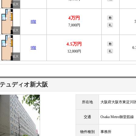
4万円
敷
8階
7,000円
礼
4.5万円
敷
9階
6
12,000円
礼
テュディオ新大阪
所在地
大阪府大阪市東淀川区
交通
Osaka Metro御堂筋
物件種別
事務所