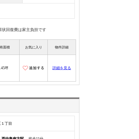
原状回復費は家主負担です
有面積
お気に入り
物件詳細
5.45坪
詳細を見る
区１丁目
線
西中島南方駅
徒歩11分