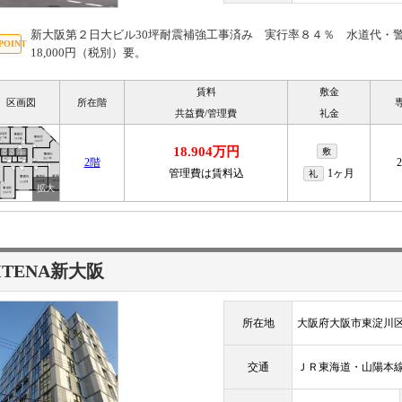
新大阪第２日大ビル30坪耐震補強工事済み 実行率８４％ 水道代・警備
18,000円（税別）要。
賃料
敷金
区画図
所在階
共益費/管理費
礼金
18.904万円
敷
2階
管理費は賃料込
1ヶ月
礼
ITENA新大阪
所在地
大阪府大阪市東淀川区
交通
ＪＲ東海道・山陽