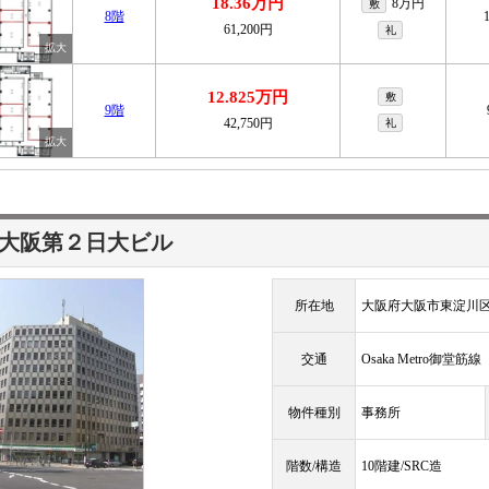
18.36万円
8万円
敷
8階
61,200円
礼
12.825万円
敷
9階
42,750円
礼
大阪第２日大ビル
所在地
大阪府大阪市東淀川
交通
Osaka Metro御堂筋
物件種別
事務所
階数/構造
10階建/SRC造