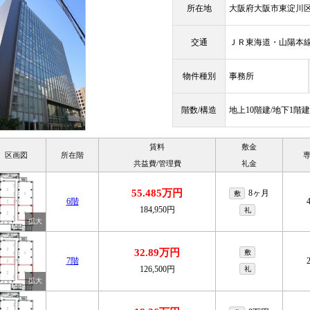
所在地
大阪府大阪市東淀川区
交通
ＪＲ東海道・山陽
物件種別
事務所
階数/構造
地上10階建/地下1階建
賃料
敷金
区画図
所在階
共益費/管理費
礼金
55.485万円
8ヶ月
敷
6階
184,950円
礼
32.89万円
敷
7階
126,500円
礼