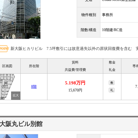
物件種別
事務所
階数/構造
10階建/RC造
新大阪ヒカリビル 7.5坪敷引には故意過失以外の原状回復費を含む 
賃料
敷金
区画図
所在階
専
共益費/管理費
礼金
5.198万円
敷
8階
7
15,670円
礼
大阪丸ビル別館