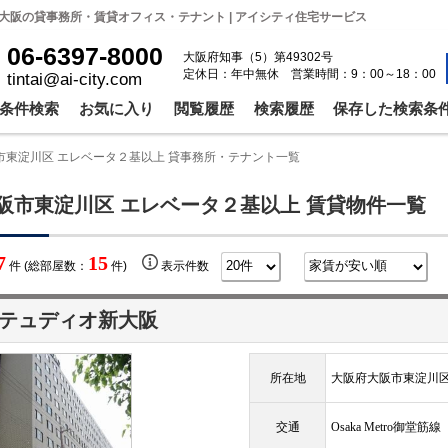
大阪の貸事務所・賃貸オフィス・テナント | アイシティ住宅サービス
06-6397-8000
大阪府知事（5）第49302号
定休日：年中無休 営業時間：9：00～18：00
tintai@ai-city.com
条件検索
お気に入り
閲覧履歴
検索履歴
保存した検索条
市東淀川区 エレベータ２基以上 貸事務所・テナント一覧
阪市東淀川区 エレベータ２基以上 賃貸物件一覧
7
15
件 (総部屋数：
件)
表示件数
テュディオ新大阪
所在地
大阪府大阪市東淀川区
交通
Osaka Metro御堂筋