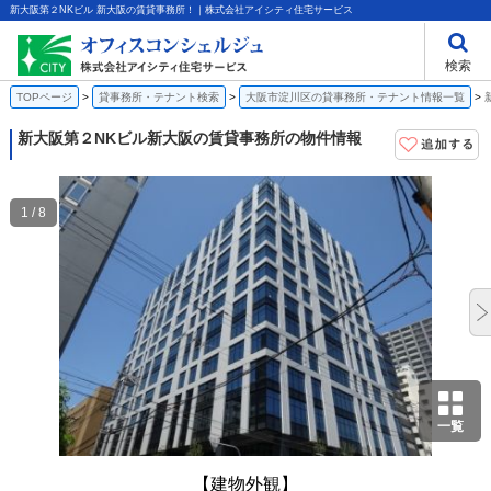
新大阪第２NKビル 新大阪の賃貸事務所！｜株式会社アイシティ住宅サービス
検索
TOPページ
貸事務所・テナント検索
大阪市淀川区の貸事務所・テナント情報一覧
新大阪第２NKビル
新大阪の賃貸事務所の物件情報
1 / 8
一覧
【建物外観】