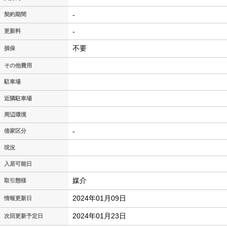
-
契約期間
-
更新料
不要
損保
その他費用
駐車場
近隣駐車場
周辺環境
-
借家区分
現況
入居可能日
媒介
取引態様
2024年01月09日
情報更新日
2024年01月23日
次回更新予定日