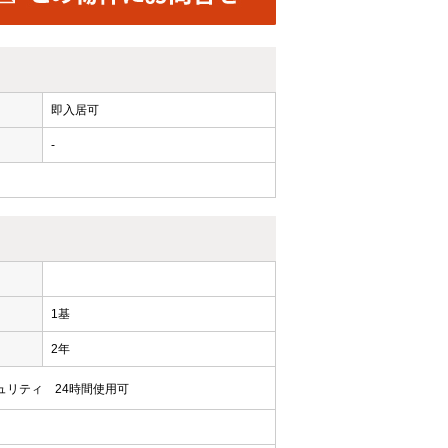
即入居可
-
ー
1基
2年
ュリティ
24時間使用可