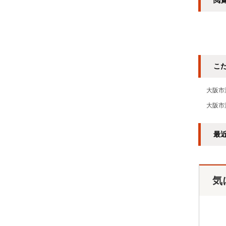
閲
こ
大阪市
大阪市
最
気