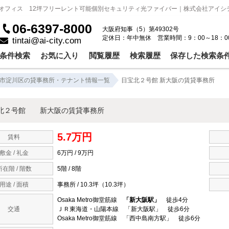
島オフィス 12坪フリーレント可能個別セキュリティ光ファイバー｜株式会社アイシ
06-6397-8000
大阪府知事（5）第49302号
定休日：年中無休 営業時間：9：00～18：0
tintai@ai-city.com
条件検索
お気に入り
閲覧履歴
検索履歴
保存した検索条
市淀川区の貸事務所・テナント情報一覧
日宝北２号館 新大阪の賃貸事務所
北２号館 新大阪の賃貸事務所
5.7万円
賃料
敷金 / 礼金
6万円 / 9万円
所在階 / 階数
5階 / 8階
用途 / 面積
事務所 / 10.3坪（10.3坪）
Osaka Metro御堂筋線
「新大阪駅」
徒歩4分
交通
ＪＲ東海道・山陽本線 「新大阪駅」 徒歩6分
Osaka Metro御堂筋線 「西中島南方駅」 徒歩6分