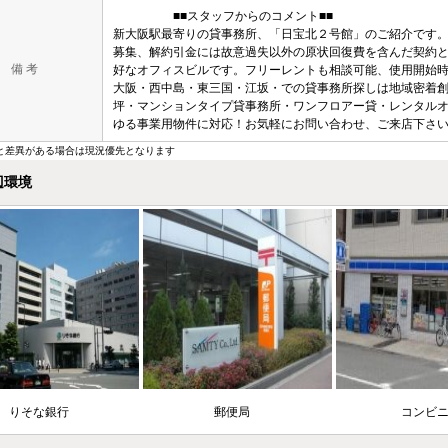
■■スタッフからのコメント■■
新大阪駅最寄りの貸事務所、「日宝北２号館」のご紹介です
募集、解約引金には故意過失以外の原状回復費を含んだ契約
備 考
好なオフィスビルです。フリーレントも相談可能、使用開始
大阪・西中島・東三国・江坂・での貸事務所探しは地域密着創業
坪・マンションタイプ貸事務所・ワンフロアー貸・レンタルオ
ゆる事業用物件に対応！お気軽にお問い合わせ、ご来店下さ
と差異がある場合は現況優先となります
辺環境
りそな銀行
郵便局
コンビ