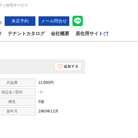
ティ住宅サービス
来店予約
メール問合せ
0
件
テナントカタログ
会社概要
居住用サイト
共益費
12,000円
保証金 / 償却
- / -
構造
S造
築年月
1983年12月