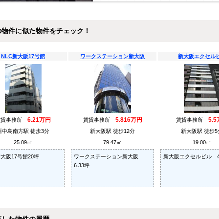
の物件に似た物件をチェック！
NLC新大阪17号館
ワークステーション新大阪
新大阪エクセル
6.21万円
5.816万円
5.
賃貸事務所
賃貸事務所
賃貸事務所
西中島南方駅 徒歩3分
新大阪駅 徒歩12分
新大阪駅 徒歩5
25.09㎡
79.47㎡
19.00㎡
新大阪17号館20坪
ワークステーション新大阪
新大阪エクセルビル 4.
6.33坪