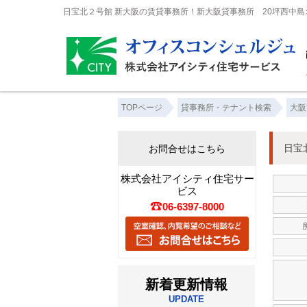
日宝北２号館 新大阪の賃貸事務所！新大阪貸事務所 20坪西中
TOPページ
貸事務所・テナント検索
大阪
日宝
お問合せはこちら
株式会社アイシティ住宅サー
ビス
06-6397-8000
新着更新情報
UPDATE