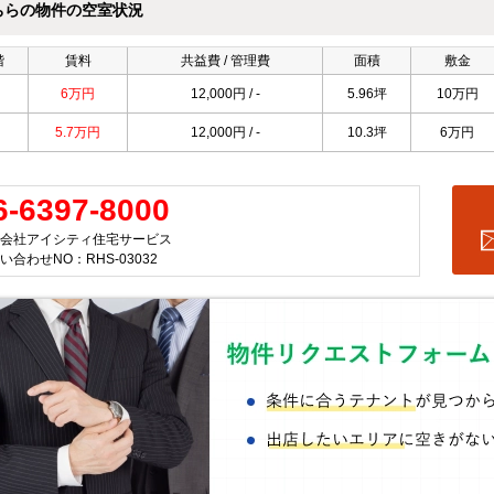
ちらの物件の空室状況
階
賃料
共益費 / 管理費
面積
敷金
6万円
12,000円 / -
5.96坪
10万円
5.7万円
12,000円 / -
10.3坪
6万円
6-6397-8000
会社アイシティ住宅サービス
い合わせNO：RHS-03032