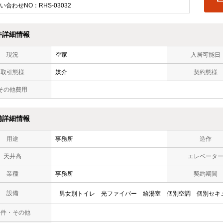
い合わせNO：RHS-03032
件詳細情報
現況
空家
入居可能日
取引態様
媒介
契約態様
その他費用
備詳細情報
用途
事務所
造作
天井高
エレベータ
業種
事務所
契約期間
設備
男女別トイレ
光ファイバー
給湯室
個別空調
個別セキ
条件・その他