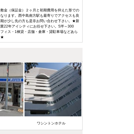
。敷金（保証金）２ヶ月と初期費用を抑えた形での
となります。西中島南方駅も最寄りでアクセスも良
時期が少し先の方も是非お問い合わせ下さい。★新
22年アイシティにお任せ下さい。5坪～300
フィス・1棟貸・店舗・倉庫・貸駐車場などあら
い★
ニ
ワシントンホテル