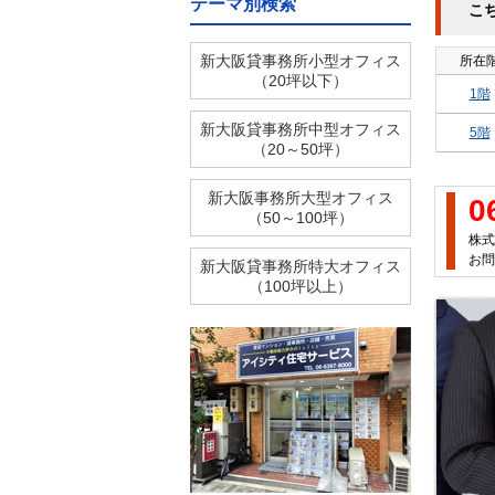
テーマ別検索
こ
新大阪貸事務所小型オフィス
所在
（20坪以下）
1階
新大阪貸事務所中型オフィス
5階
（20～50坪）
新大阪事務所大型オフィス
0
（50～100坪）
株式
お問
新大阪貸事務所特大オフィス
（100坪以上）