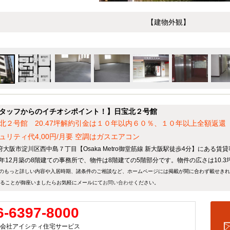
【建物外観】
タッフからのイチオシポイント！】日宝北２号館
北２号館 20.47坪解約引金は１０年以内６０％、１０年以上全額返
ュリティ代4,00円/月要 空調はガスエアコン
府大阪市淀川区西中島７丁目【Osaka Metro御堂筋線 新大阪駅徒歩4分】にある賃
83年12月築の8階建ての事務所で、物件は8階建ての5階部分です。物件の広さは10.3
のもっと詳しい内容や入居時期、諸条件のご相談など、ホームページには掲載が間に合わず載せき
ることが御座いましたらお気軽にメールにて
お問い合わせ
ください。
6-6397-8000
会社アイシティ住宅サービス