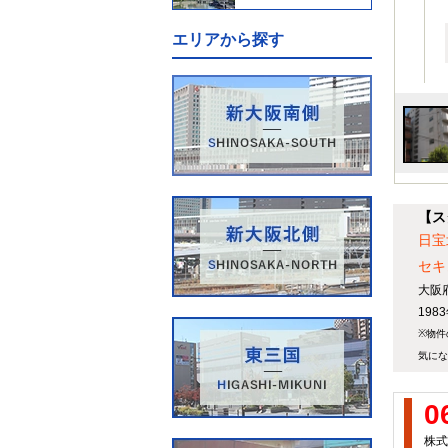
エリアから探す
【ス
日宝
セキ
大阪
19
※物件
気にな
0
株式