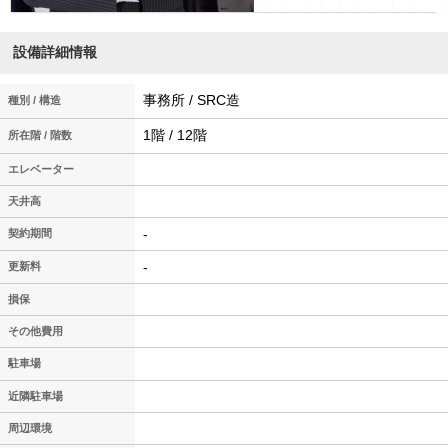
設備詳細情報
事務所 / SRC造
種別 / 構造
1階 / 12階
所在階 / 階数
エレベーター
天井高
-
契約期間
-
更新料
損保
その他費用
駐車場
近隣駐車場
周辺環境