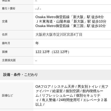
-
保証金
- / -
敷引 / 償却
Osaka Metro御堂筋線「新大阪」駅 徒歩8分
ＪＲ東海道・山陽本線「新大阪」駅 徒歩10分
交通
Osaka Metro御堂筋線「東三国」駅 徒歩10分
大阪府大阪市淀川区宮原4丁目
住所
年
築年月
122.12坪（122.12坪）
面積
-
主要採光面
設備・条件・こだわり
OAフロア / システム天井 / 男女別トイレ / 光フ
ァイバー / 給湯室 / 個別空調 / 館内喫煙ルー
ム / リフレッシュルーム / 個別セキュリテ
設備など
ィ / 有人警備 / 24時間使用可 / エレベータ２基
以上 /