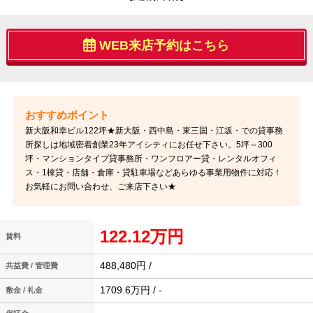
WEB来店予約はこちら
新大阪和幸ビル122坪★新大阪・西中島・東三国・江坂・での貸事務
所探しは地域密着創業23年アイシティにお任せ下さい。5坪～300
坪・マンションタイプ貸事務所・ワンフロアー貸・レンタルオフィ
ス・1棟貸・店舗・倉庫・貸駐車場などあらゆる事業用物件に対応！
お気軽にお問い合わせ、ご来店下さい★
122.12万円
賃料
488,480円 /
共益費 / 管理費
1709.6万円 / -
敷金 / 礼金