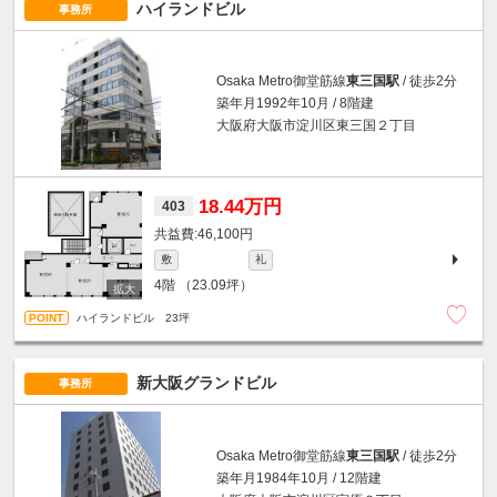
ハイランドビル
事務所
Osaka Metro御堂筋線
東三国駅
/ 徒歩2分
築年月1992年10月 / 8階建
大阪府大阪市淀川区東三国２丁目
18.44万円
403
46,100円
敷
礼
4階
（23.09坪）
ハイランドビル 23坪
新大阪グランドビル
事務所
Osaka Metro御堂筋線
東三国駅
/ 徒歩2分
築年月1984年10月 / 12階建