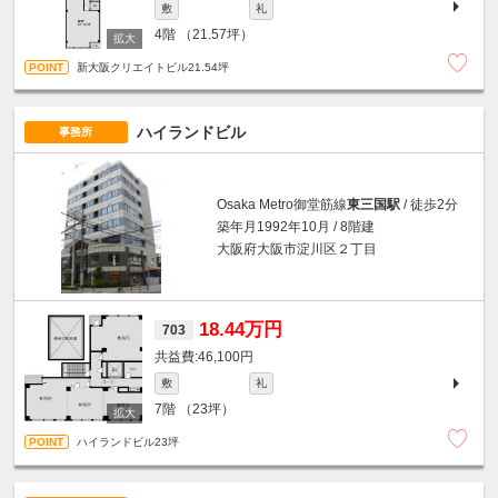
敷
礼
4階
（21.57坪）
新大阪クリエイトビル21.54坪
ハイランドビル
事務所
Osaka Metro御堂筋線
東三国駅
/ 徒歩2分
築年月1992年10月 / 8階建
大阪府大阪市淀川区２丁目
18.44万円
703
46,100円
敷
礼
7階
（23坪）
ハイランドビル23坪