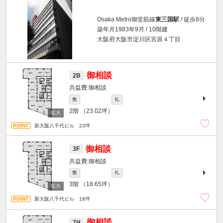
Osaka Metro御堂筋線
東三国駅
/ 徒歩8分
築年月1983年9月 / 10階建
大阪府大阪市淀川区宮原４丁目
御相談
2B
御相談
敷
礼
2階
（23.02坪）
新大阪八千代ビル 23坪
御相談
3F
御相談
敷
礼
3階
（18.65坪）
新大阪八千代ビル 18坪
御相談
7H