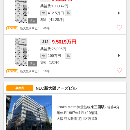
103,142円
412.5万円
敷
礼
3階
（41.25坪）
新大阪明幸ビル 40坪
9.5019万円
312
25,005円
100万円
敷
礼
3階
（10坪）
新大阪明幸ビル 10坪
NLC新大阪アーズビル
事務所
Osaka Metro御堂筋線
東三国駅
/ 徒歩4分
築年月1987年1月 / 10階建
大阪府大阪市淀川区宮原5