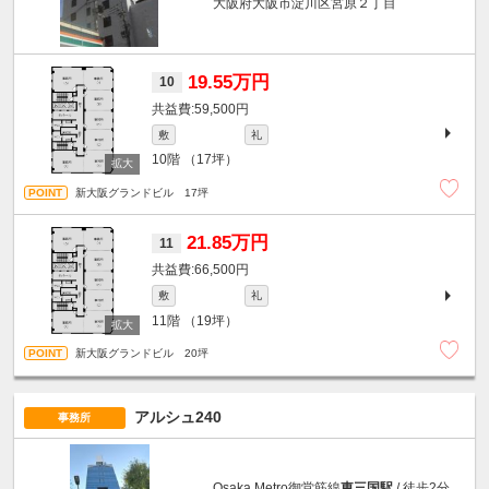
大阪府大阪市淀川区宮原２丁目
19.55万円
10
59,500円
敷
礼
10階
（17坪）
新大阪グランドビル 17坪
21.85万円
11
66,500円
敷
礼
11階
（19坪）
新大阪グランドビル 20坪
アルシュ240
事務所
Osaka Metro御堂筋線
東三国駅
/ 徒歩2分