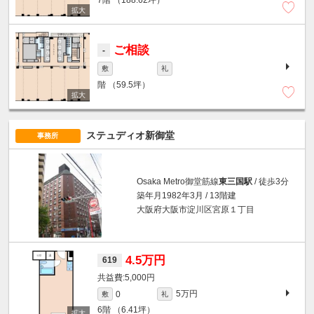
ご相談
-
敷
礼
階
（59.5坪）
ステュディオ新御堂
事務所
Osaka Metro御堂筋線
東三国駅
/ 徒歩3分
築年月1982年3月 / 13階建
大阪府大阪市淀川区宮原１丁目
4.5万円
619
5,000円
5万円
0
敷
礼
6階
（6.41坪）