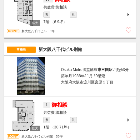
御相談
敷
礼
7階
（6.9坪）
新大阪八千代ビル 6坪
新大阪八千代ビル別館
事務所
Osaka Metro御堂筋線
東三国駅
/ 徒歩3分
築年月1988年11月 / 9階建
大阪府大阪市淀川区宮原５丁目
御相談
1
御相談
敷
礼
1階
（30.71坪）
新大阪八千代ビル別館 30坪