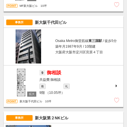
MF新大阪ビル 10坪
新大阪千代田ビル
事務所
Osaka Metro御堂筋線
東三国駅
/ 徒歩5分
築年月1987年9月 / 10階建
大阪府大阪市淀川区宮原４丁目
御相談
9
御相談
敷
礼
9階
（10.05坪）
新大阪千代田ビル 10坪
新大阪第２NKビル
事務所