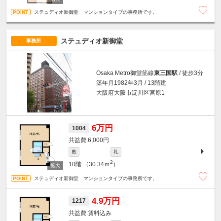
ステュディオ新御堂 マンションタイプの事務所です。
ステュディオ新御堂
事務所
Osaka Metro御堂筋線
東三国駅
/ 徒歩3分
築年月1982年3月 / 13階建
大阪府大阪市淀川区宮原1
6万円
1004
6,000円
敷
礼
2
10階
（30.34ｍ
）
ステュディオ新御堂 マンションタイプの事務所です。
4.9万円
1217
賃料込み