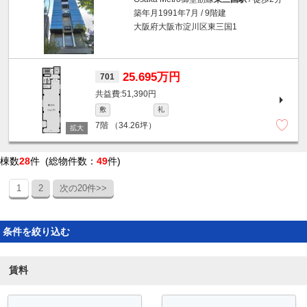
築年月1991年7月 / 9階建
大阪府大阪市淀川区東三国1
25.695万円
701
51,390円
敷
礼
7階
（34.26坪）
棟数
28
件 (総物件数：
49
件)
1
2
次の20件>>
条件を絞り込む
賃料