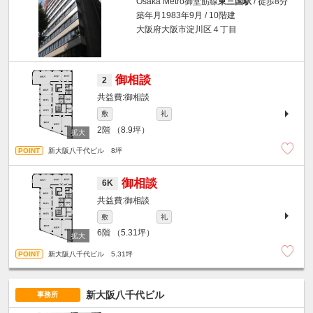
Osaka Metro御堂筋線
東三国駅
/ 徒歩8分
築年月1983年9月 / 10階建
大阪府大阪市淀川区４丁目
御相談
2
御相談
敷
礼
2階
（8.9坪）
新大阪八千代ビル 8坪
御相談
6K
御相談
敷
礼
6階
（5.31坪）
新大阪八千代ビル 5.31坪
新大阪八千代ビル
事務所