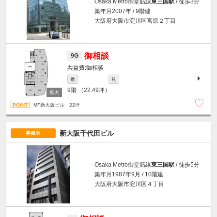
Osaka Metro御堂筋線
東三国駅
/ 徒歩3分
築年月2007年 / 9階建
大阪府大阪市淀川区宮原２丁目
御相談
9G
御相談
敷
礼
9階
（22.49坪）
MF新大阪ビル 22坪
新大阪千代田ビル
事務所
Osaka Metro御堂筋線
東三国駅
/ 徒歩5分
築年月1987年9月 / 10階建
大阪府大阪市淀川区４丁目