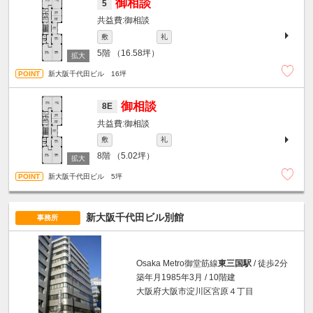
御相談
5
御相談
敷
礼
5階
（16.58坪）
新大阪千代田ビル 16坪
御相談
8E
御相談
敷
礼
8階
（5.02坪）
新大阪千代田ビル 5坪
新大阪千代田ビル別館
事務所
Osaka Metro御堂筋線
東三国駅
/ 徒歩2分
築年月1985年3月 / 10階建
大阪府大阪市淀川区宮原４丁目