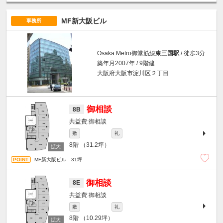
MF新大阪ビル
事務所
Osaka Metro御堂筋線
東三国駅
/ 徒歩3分
築年月2007年 / 9階建
大阪府大阪市淀川区２丁目
御相談
8B
御相談
敷
礼
8階
（31.2坪）
MF新大阪ビル 31坪
御相談
8E
御相談
敷
礼
8階
（10.29坪）