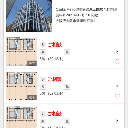
Osaka Metro御堂筋線
東三国駅
/ 徒歩9分
築年月2021年12月 / 10階建
大阪府大阪市淀川区宮原4
ご相談
5
敷
礼
5階
（39.18坪）
ご相談
5
敷
礼
5階
（52.01坪）
ご相談
7
敷
礼
7階
（188.62坪）