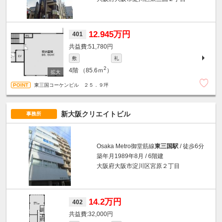
12.945万円
401
51,780円
敷
礼
2
4階
（85.6ｍ
）
東三国コーケンビル ２５．９坪
新大阪クリエイトビル
事務所
Osaka Metro御堂筋線
東三国駅
/ 徒歩6分
築年月1989年8月 / 6階建
大阪府大阪市淀川区宮原２丁目
14.2万円
402
32,000円