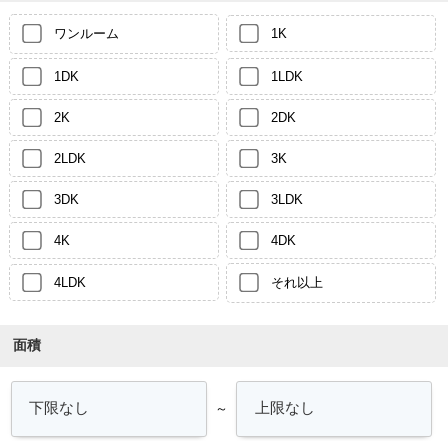
ワンルーム
1K
1DK
1LDK
2K
2DK
2LDK
3K
3DK
3LDK
4K
4DK
4LDK
それ以上
面積
～