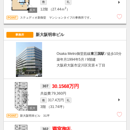
敷
礼
2
12階
（27.44ｍ
）
ステュディオ新御堂 マンションタイプの事務所です。
新大阪明幸ビル
事務所
Osaka Metro御堂筋線
東三国駅
/ 徒歩10分
築年月1994年5月 / 9階建
大阪府大阪市淀川区宮原４丁目
30.1568万円
307
79,360円
317.4万円
敷
礼
3階
（31.74坪）
新大阪明幸ビル 31坪
満室御礼
302