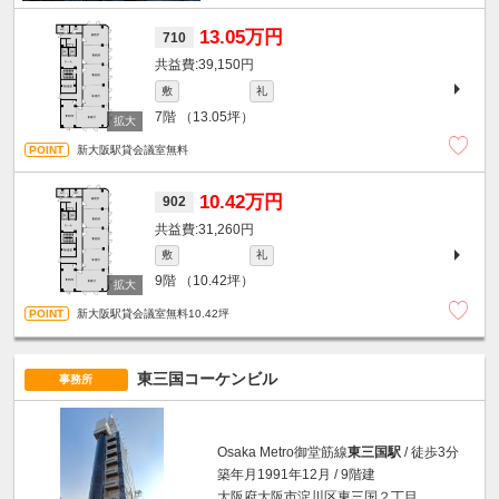
13.05万円
710
39,150円
敷
礼
7階
（13.05坪）
新大阪駅貸会議室無料
10.42万円
902
31,260円
敷
礼
9階
（10.42坪）
新大阪駅貸会議室無料10.42坪
東三国コーケンビル
事務所
Osaka Metro御堂筋線
東三国駅
/ 徒歩3分
築年月1991年12月 / 9階建
大阪府大阪市淀川区東三国２丁目