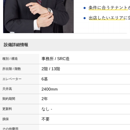
設備詳細情報
事務所 / SRC造
種別 / 構造
2階 / 13階
所在階 / 階数
6基
エレベーター
2400mm
天井高
2年
契約期間
なし -
更新料
不要
損保
その他費用