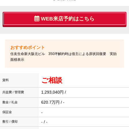
WEB来店予約はこちら
住友生命新大阪北ビル 350坪解約時は借主による原状回復要 実効
面積表示
ご相談
賃料
1,293,040円 /
共益費 / 管理費
620.7万円 / -
敷金 / 礼金
-
保証金
- / -
敷引 / 償却