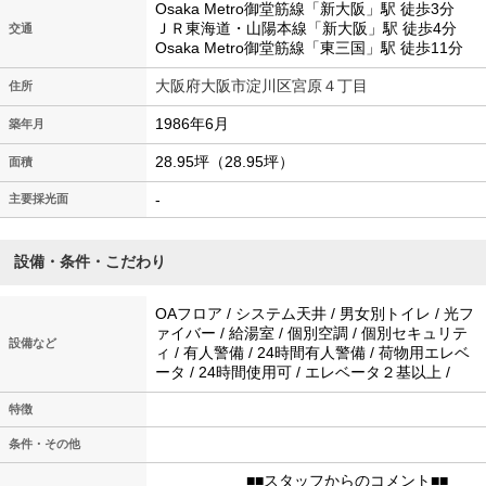
Osaka Metro御堂筋線「新大阪」駅 徒歩3分
ＪＲ東海道・山陽本線「新大阪」駅 徒歩4分
交通
Osaka Metro御堂筋線「東三国」駅 徒歩11分
大阪府大阪市淀川区宮原４丁目
住所
1986年6月
築年月
28.95坪（28.95坪）
面積
-
主要採光面
設備・条件・こだわり
OAフロア / システム天井 / 男女別トイレ / 光フ
ァイバー / 給湯室 / 個別空調 / 個別セキュリテ
設備など
ィ / 有人警備 / 24時間有人警備 / 荷物用エレベ
ータ / 24時間使用可 / エレベータ２基以上 /
特徴
条件・その他
■■スタッフからのコメント■■