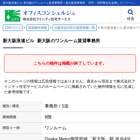
新大阪浪速ビル 新大阪のワンルーム賃貸事務所！新大阪貸事務所 25坪～28坪敷金礼金無しリノベーションオフィス起業向け光ファイバー｜株式会社アイシティ住宅サービス
検索
TOPページ
賃貸物件検索
大阪市淀川区の賃貸情報一覧
新大阪浪速ビル 新大阪のワ
新大阪浪速ビル
新大阪のワンルーム賃貸事務所
こちらの物件は掲載が終了しています。
※このページの情報は広告情報ではありません。過去から現在まで株式会社ア
イシティ住宅サービスのホームぺージに掲載されていた物件情報を元に生成し
た参考情報です。
事務所 / S造
種別 / 構造
8階
建物階建
ワンルーム
間取り一例
Osaka Metro御堂筋線「新大阪」駅 徒歩4分