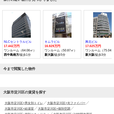
NLCセントラルビル
キムラビル
興北ビル
17.442万円
16.929万円
17.025万円
ワンルーム（64.06㎡）
ワンルーム（50.87㎡）
ワンルーム（75.04
西中島南方
/徒歩1分
新大阪
/徒歩5分
新大阪
/徒歩3分
今まで閲覧した物件
大阪市淀川区の賃貸を探す
大阪市淀川区+男女別トイレ
大阪市淀川区+光ファイバー
大阪市淀川区+給湯室
大阪市淀川区+個別空調