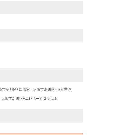
阪市淀川区+給湯室
大阪市淀川区+個別空調
大阪市淀川区+エレベータ２基以上