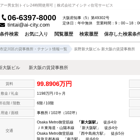
ロアー男女別トイレ24時間使用可｜株式会社アイシティ住宅サービス
06-6397-8000
大阪府知事（5）第49302号
定休日：年中無休 営業時間：9：00～18：0
tintai@ai-city.com
条件検索
お気に入り
閲覧履歴
検索履歴
保存した検索条
市淀川区の貸事務所・テナント情報一覧
辰野新大阪ビル 新大阪の賃貸事務所
新大阪ビル 新大阪の賃貸事務所
99.8906万円
賃料
敷金 / 礼金
1198万円 / 0ヶ月
所在階 / 階数
6階 / 10階
用途 / 面積
事務所 / 102坪（102坪）
Osaka Metro御堂筋線
「新大阪駅」
徒歩4分
ＪＲ東海道・山陽本線 「新大阪駅」 徒歩4分
交通
Osaka Metro御堂筋線 「西中島南方駅」 徒歩5分
阪急京都本線 「南方駅」 徒歩6分