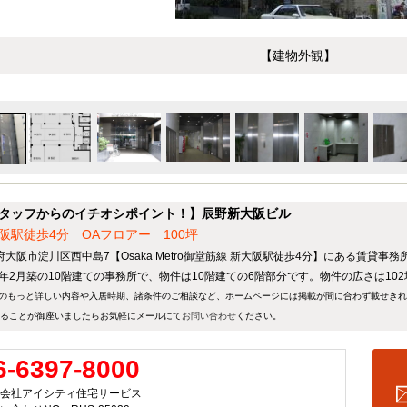
【建物外観】
タッフからのイチオシポイント！】辰野新大阪ビル
阪駅徒歩4分 OAフロアー 100坪
府大阪市淀川区西中島7【Osaka Metro御堂筋線 新大阪駅徒歩4分】にある賃貸事務
88年2月築の10階建ての事務所で、物件は10階建ての6階部分です。物件の広さは10
のもっと詳しい内容や入居時期、諸条件のご相談など、ホームページには掲載が間に合わず載せき
ることが御座いましたらお気軽にメールにて
お問い合わせ
ください。
6-6397-8000
会社アイシティ住宅サービス