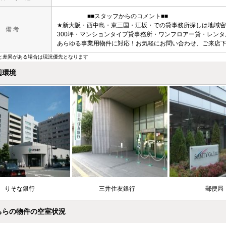
■■スタッフからのコメント■■
★新大阪・西中島・東三国・江坂・での貸事務所探しは地域密
備 考
300坪・マンションタイプ貸事務所・ワンフロアー貸・レン
あらゆる事業用物件に対応！お気軽にお問い合わせ、ご来店
と差異がある場合は現況優先となります
辺環境
りそな銀行
三井住友銀行
郵便
ちらの物件の空室状況