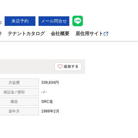
来店予約
メール問合せ
0
件
テナントカタログ
会社概要
居住用サイト
共益費
339,834円
保証金 / 償却
- / -
構造
SRC造
築年月
1988年2月