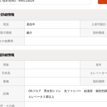
い合わせNO：RHS-25029
件詳細情報
現況
居住中
入居可能日
取引態様
媒介
契約態様
その他費用
備詳細情報
用途
造作
天井高
エレベータ
業種
契約期間
OAフロア
男女別トイレ
光ファイバー
給湯室
個別空調
設備
エレベータ２基以上
条件・その他