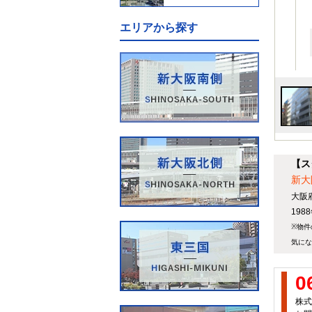
エリアから探す
【ス
新大
大阪
19
※物件
気にな
0
株式