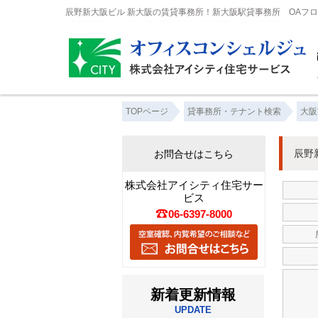
辰野新大阪ビル 新大阪の賃貸事務所！新大阪駅貸事務所 OAフ
TOPページ
貸事務所・テナント検索
大阪
辰野
お問合せはこちら
株式会社アイシティ住宅サー
ビス
06-6397-8000
新着更新情報
UPDATE