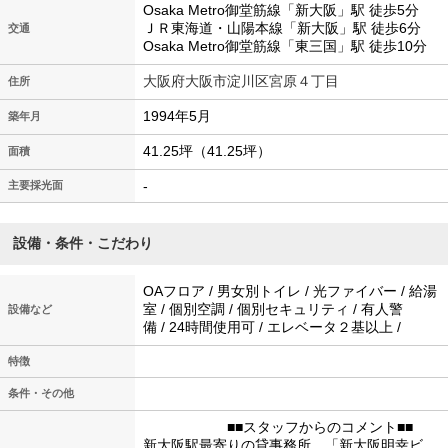
Osaka Metro御堂筋線「新大阪」駅 徒歩5分
ＪＲ東海道・山陽本線「新大阪」駅 徒歩6分
交通
Osaka Metro御堂筋線「東三国」駅 徒歩10分
大阪府大阪市淀川区宮原４丁目
住所
1994年5月
築年月
41.25坪（41.25坪）
面積
-
主要採光面
設備・条件・こだわり
OAフロア / 男女別トイレ / 光ファイバー / 給湯
室 / 個別空調 / 個別セキュリティ / 有人警
設備など
備 / 24時間使用可 / エレベータ２基以上 /
特徴
条件・その他
■■スタッフからのコメント■■
新大阪駅最寄りの貸事務所、「新大阪明幸ビ