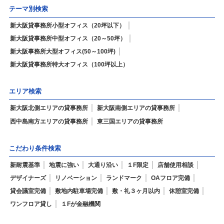
テーマ別検索
新大阪貸事務所小型オフィス（20坪以下）
新大阪貸事務所中型オフィス（20～50坪）
新大阪事務所大型オフィス(50～100坪)
新大阪貸事務所特大オフィス（100坪以上）
エリア検索
新大阪北側エリアの貸事務所
新大阪南側エリアの貸事務所
西中島南方エリアの貸事務所
東三国エリアの貸事務所
こだわり条件検索
新耐震基準
地震に強い
大通り沿い
１F限定
店舗使用相談
デザイナーズ
リノベーション
ランドマーク
OAフロア完備
貸会議室完備
敷地内駐車場完備
敷・礼３ヶ月以内
休憩室完備
ワンフロア貸し
１Fが金融機関