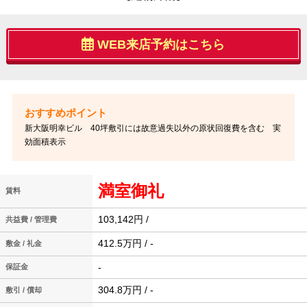
WEB来店予約はこちら
新大阪明幸ビル 40坪敷引には故意過失以外の原状回復費を含む 実
効面積表示
満室御礼
賃料
103,142円 /
共益費 / 管理費
412.5万円 / -
敷金 / 礼金
-
保証金
304.8万円 / -
敷引 / 償却