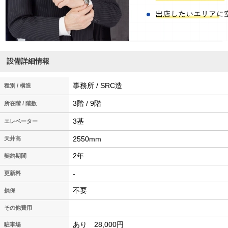
設備詳細情報
事務所 / SRC造
種別 / 構造
3階 / 9階
所在階 / 階数
3基
エレベーター
2550mm
天井高
2年
契約期間
-
更新料
不要
損保
その他費用
あり 28,000円
駐車場