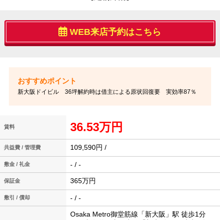
WEB来店予約はこちら
新大阪ドイビル 36坪解約時は借主による原状回復要 実効率87％
36.53万円
賃料
109,590円 /
共益費 / 管理費
- / -
敷金 / 礼金
365万円
保証金
- / -
敷引 / 償却
Osaka Metro御堂筋線「新大阪」駅 徒歩1分