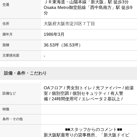
ＪＲ東海道・山陽本線「新大阪」駅 徒歩3分
交通
Osaka Metro御堂筋線「西中島南方」駅 徒歩9
分
大阪府大阪市淀川区７丁目
住所
1986年3月
築年月
36.53坪（36.53坪）
面積
-
主要採光面
設備・条件・こだわり
OAフロア / 男女別トイレ / 光ファイバー / 給湯
室 / 個別空調 / 個別セキュリティ / 有人警
設備など
備 / 24時間使用可 / エレベータ２基以上 /
特徴
条件・その他
■■スタッフからのコメント■■
新大阪駅最寄りの貸事務所、「新大阪ドイビ