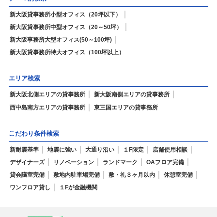
新大阪貸事務所小型オフィス（20坪以下）
新大阪貸事務所中型オフィス（20～50坪）
新大阪事務所大型オフィス(50～100坪)
新大阪貸事務所特大オフィス（100坪以上）
エリア検索
新大阪北側エリアの貸事務所
新大阪南側エリアの貸事務所
西中島南方エリアの貸事務所
東三国エリアの貸事務所
こだわり条件検索
新耐震基準
地震に強い
大通り沿い
１F限定
店舗使用相談
デザイナーズ
リノベーション
ランドマーク
OAフロア完備
貸会議室完備
敷地内駐車場完備
敷・礼３ヶ月以内
休憩室完備
ワンフロア貸し
１Fが金融機関