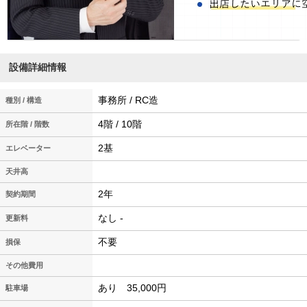
設備詳細情報
事務所 / RC造
種別 / 構造
4階 / 10階
所在階 / 階数
2基
エレベーター
天井高
2年
契約期間
なし -
更新料
不要
損保
その他費用
あり 35,000円
駐車場