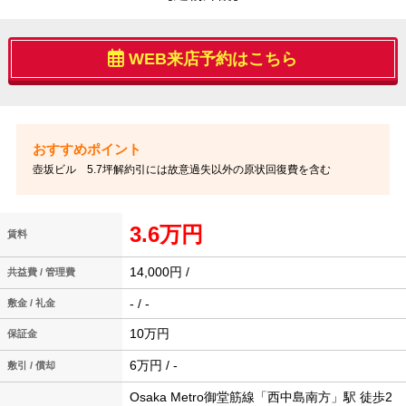
WEB来店予約はこちら
壺坂ビル 5.7坪解約引には故意過失以外の原状回復費を含む
3.6万円
賃料
14,000円 /
共益費 / 管理費
- / -
敷金 / 礼金
10万円
保証金
6万円 / -
敷引 / 償却
Osaka Metro御堂筋線「西中島南方」駅 徒歩2