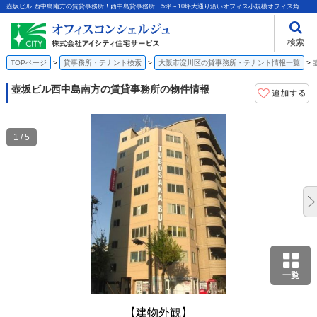
壺坂ビル 西中島南方の賃貸事務所！西中島貸事務所 5坪～10坪大通り沿いオフィス小規模オフィス角地光ファイバー｜株式会社アイシティ住宅サービス
検索
TOPページ
貸事務所・テナント検索
大阪市淀川区の貸事務所・テナント情報一覧
壺坂ビル
西中島南方の賃貸事務所の物件情報
1 / 5
一覧
【建物外観】