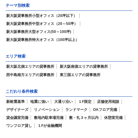
テーマ別検索
新大阪貸事務所小型オフィス（20坪以下）
新大阪貸事務所中型オフィス（20～50坪）
新大阪事務所大型オフィス(50～100坪)
新大阪貸事務所特大オフィス（100坪以上）
エリア検索
新大阪北側エリアの貸事務所
新大阪南側エリアの貸事務所
西中島南方エリアの貸事務所
東三国エリアの貸事務所
こだわり条件検索
新耐震基準
地震に強い
大通り沿い
１F限定
店舗使用相談
デザイナーズ
リノベーション
ランドマーク
OAフロア完備
貸会議室完備
敷地内駐車場完備
敷・礼３ヶ月以内
休憩室完備
ワンフロア貸し
１Fが金融機関