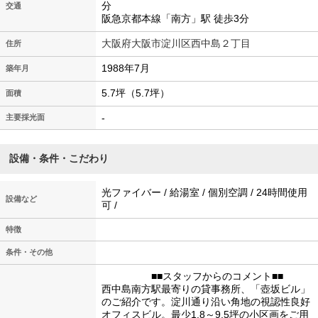
分
交通
阪急京都本線「南方」駅 徒歩3分
大阪府大阪市淀川区西中島２丁目
住所
1988年7月
築年月
5.7坪（5.7坪）
面積
-
主要採光面
設備・条件・こだわり
光ファイバー / 給湯室 / 個別空調 / 24時間使用
設備など
可 /
特徴
条件・その他
■■スタッフからのコメント■■
西中島南方駅最寄りの貸事務所、「壺坂ビル」
のご紹介です。淀川通り沿い角地の視認性良好
オフィスビル。最少1.8～9.5坪の小区画をご用