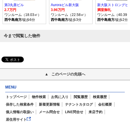
第3丸善ビル
Auroraビル新大阪
新大阪ストロングビ
2.7万円
3.96万円
満室御礼
ワンルーム（18.03㎡）
ワンルーム（22.58㎡）
ワンルーム（40.39
西中島南方
/徒歩6分
西中島南方
/徒歩3分
西中島南方
/徒歩2分
今まで閲覧した物件
このページの先頭へ
MENU
トップページ
物件検索
お気に入り
閲覧履歴
検索履歴
保存した検索条件
新着更新情報
テナントカタログ
会社概要
個人情報の取扱い
メール問合せ
LINE問合せ
来店予約
居住用サイト