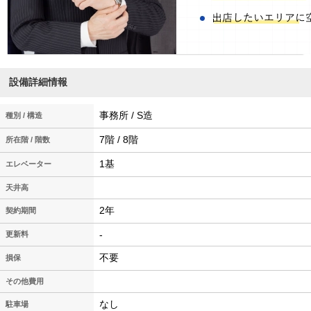
設備詳細情報
事務所 / S造
種別 / 構造
7階 / 8階
所在階 / 階数
1基
エレベーター
天井高
2年
契約期間
-
更新料
不要
損保
その他費用
なし
駐車場