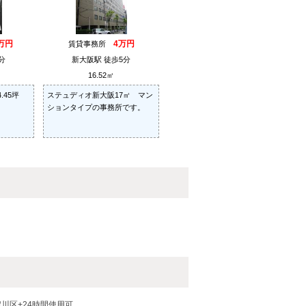
5万円
4万円
賃貸事務所
分
新大阪駅 徒歩5分
16.52㎡
45坪
ステュディオ新大阪17㎡ マン
ションタイプの事務所です。
川区+24時間使用可