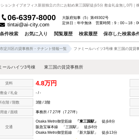
ンションタイプオフィス新規独立の方にお勧め東三国駅徒歩5分 敷金礼金無し0円｜
06-6397-8000
大阪府知事（5）第49302号
定休日：年中無休 営業時間：9：00～18：0
tintai@ai-city.com
条件検索
お気に入り
閲覧履歴
検索履歴
保存した検索条
市淀川区の貸事務所・テナント情報一覧
ファミールハイツ3号棟 東三国の賃貸
ミールハイツ3号棟 東三国の賃貸事務所
4.8万円
賃料
敷金 / 礼金
- / -
所在階 / 階数
3階 / 3階
用途 / 面積
事務所 / 7.27坪（7.27坪）
Osaka Metro御堂筋線
「東三国駅」
徒歩8分
交通
阪急宝塚本線 「三国駅」 徒歩8分
Osaka Metro御堂筋線 「新大阪駅」 徒歩13分