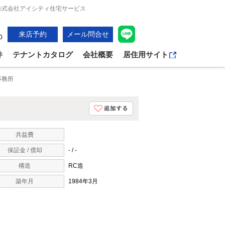
株式会社アイシティ住宅サービス
来店予約
メール問合せ
0
件
テナントカタログ
会社概要
居住用サイト
事務所
共益費
保証金 / 償却
- / -
構造
RC造
築年月
1984年3月