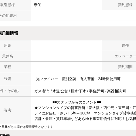
取引態様
専任
契約態様
その他費用
備詳細情報
用途
造作
天井高
エレベータ
業種
契約期間
設備
光ファイバー
個別空調
有人警備
24時間使用可
条件・その他
ガス:都市 / 水道:公営 / 排水:下水 / 事務所:可 / 楽器相談:可
■■スタッフからのコメント■■
★マンションタイプの貸事務所！新大阪・西中島・東三国・江
備 考
ティにお任せ下さい！5坪～300坪・マンションタイプ貸事務
店舗・倉庫・貸駐車場などあらゆる事業用物件に対応！お気
と差異がある場合は現況優先となります