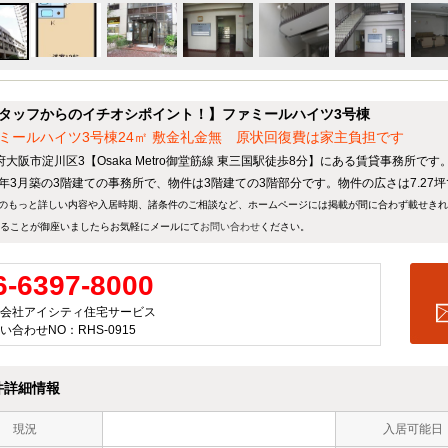
タッフからのイチオシポイント！】ファミールハイツ3号棟
ミールハイツ3号棟24㎡ 敷金礼金無 原状回復費は家主負担です
府大阪市淀川区3【Osaka Metro御堂筋線 東三国駅徒歩8分】にある賃貸事務所です
84年3月築の3階建ての事務所で、物件は3階建ての3階部分です。物件の広さは7.27
のもっと詳しい内容や入居時期、諸条件のご相談など、ホームページには掲載が間に合わず載せき
ることが御座いましたらお気軽にメールにて
お問い合わせ
ください。
6-6397-8000
会社アイシティ住宅サービス
い合わせNO：RHS-0915
件詳細情報
現況
入居可能日