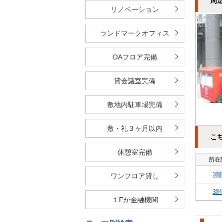
周
リノベーション
ランドマークオフィス
OAフロア完備
貸会議室完備
敷地内駐車場完備
敷・礼３ヶ月以内
こ
休憩室完備
所在
3階
ワンフロア貸し
3階
１Fが金融機関