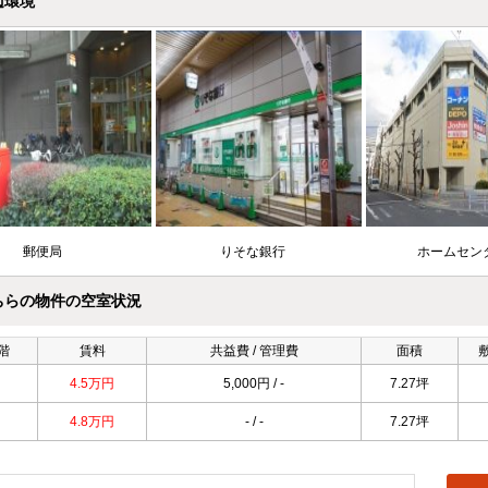
辺環境
郵便局
りそな銀行
ホームセ
ちらの物件の空室状況
階
賃料
共益費 / 管理費
面積
4.5万円
5,000円 / -
7.27坪
4.8万円
- / -
7.27坪