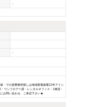
-
ー
-
坂・での貸事務所探しは地域密着創業22年アイシ
所・ワンフロアー貸・レンタルオフィス・1棟貸・
軽にお問い合わせ、ご来店下さい★