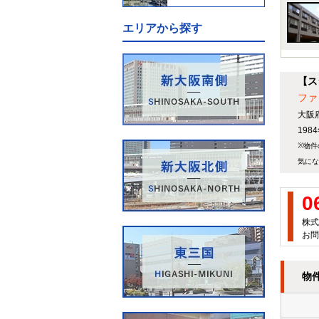
エリアから探す
【ス
ファ
大阪
19
※物件
気にな
0
株式
お問
物