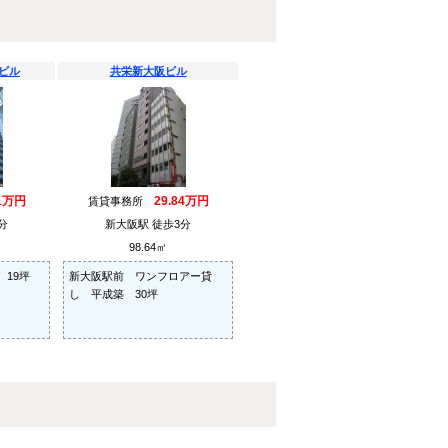
ビル
共栄新大阪ビル
31万円
29.84万円
賃貸事務所
分
新大阪駅 徒歩3分
98.64㎡
19坪
新大阪駅前 ワンフロアー貸
し 平成築 30坪