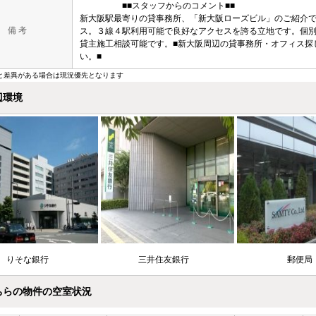
■■スタッフからのコメント■■
新大阪駅最寄りの貸事務所、「新大阪ローズビル」のご紹介
備 考
ス。３線４駅利用可能で良好なアクセスを誇る立地です。個
貸主施工相談可能です。■新大阪周辺の貸事務所・オフィス探
い。■
と差異がある場合は現況優先となります
辺環境
りそな銀行
三井住友銀行
郵便
ちらの物件の空室状況