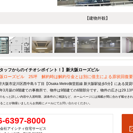
【建物外観】
タッフからのイチオシポイント！】新大阪ローズビル
阪ローズビル 25坪 解約時は解約引金とは別に借主による原状回復要
府大阪市淀川区西中島５丁目【Osaka Metro御堂筋線 新大阪駅徒歩5分】にある賃
94年3月築の9階建ての事務所で、物件は9階建ての6階部分です。物件の広さは29.13
のもっと詳しい内容や入居時期、諸条件のご相談など、ホームページには掲載が間に合わず載せき
ることが御座いましたらお気軽にメールにて
お問い合わせ
ください。
6-6397-8000
会社アイシティ住宅サービス