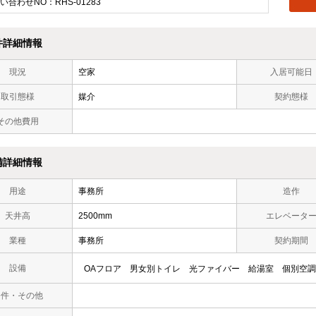
い合わせNO：RHS-01283
件詳細情報
現況
空家
入居可能日
取引態様
媒介
契約態様
その他費用
備詳細情報
用途
事務所
造作
天井高
2500mm
エレベータ
業種
事務所
契約期間
設備
OAフロア
男女別トイレ
光ファイバー
給湯室
個別空調
条件・その他