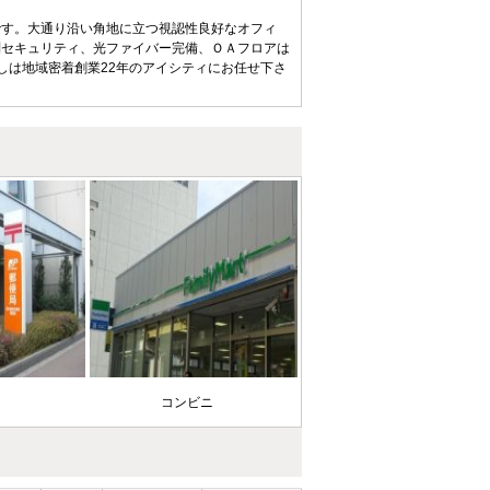
です。大通り沿い角地に立つ視認性良好なオフィ
別セキュリティ、光ファイバー完備、ＯＡフロアは
しは地域密着創業22年のアイシティにお任せ下さ
局
コンビニ