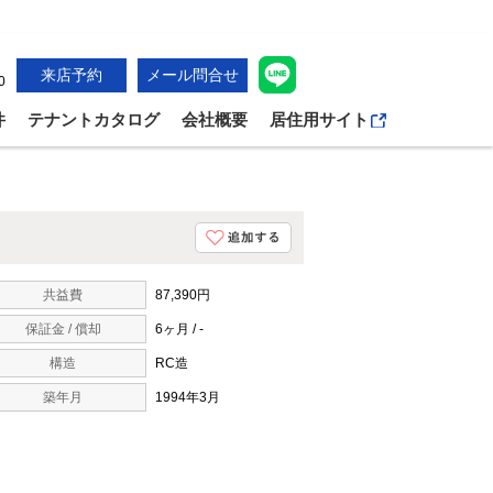
来店予約
メール問合せ
0
件
テナントカタログ
会社概要
居住用サイト
共益費
87,390円
保証金 / 償却
6ヶ月 / -
構造
RC造
築年月
1994年3月