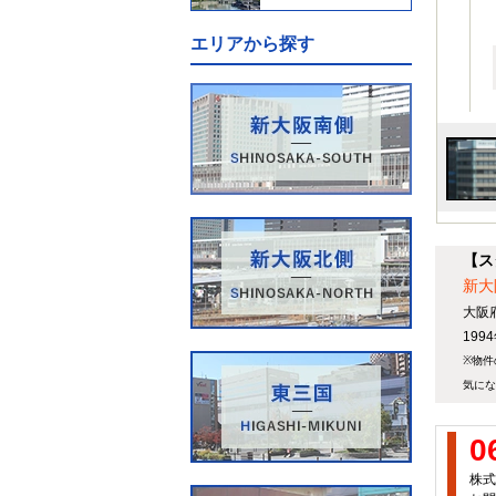
エリアから探す
【ス
新大
大阪
19
※物件
気にな
0
株式