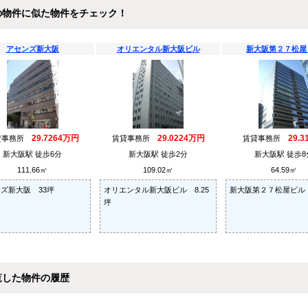
の物件に似た物件をチェック！
アセンズ新大阪
オリエンタル新大阪ビル
新大阪第２７松屋
29.7264万円
29.0224万円
29.
貸事務所
賃貸事務所
賃貸事務所
新大阪駅 徒歩6分
新大阪駅 徒歩2分
新大阪駅 徒歩8
111.66㎡
109.02㎡
64.59㎡
ズ新大阪 33坪
オリエンタル新大阪ビル 8.25
新大阪第２７松屋ビル 
坪
覧した物件の履歴