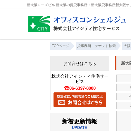
新大阪ローズビル 新大阪の賃貸事務所！新大阪貸事務所新大阪オ
TOPページ
貸事務所・テナント検索
大阪
新大
お問合せはこちら
株式会社アイシティ住宅サー
ビス
06-6397-8000
所
新着更新情報
UPDATE