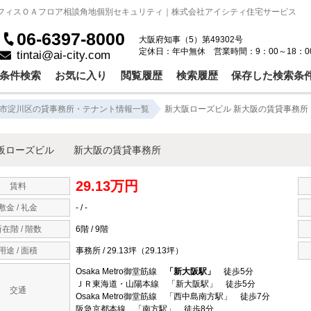
フィスＯＡフロア相談角地個別セキュリティ｜株式会社アイシティ住宅サービス
06-6397-8000
大阪府知事（5）第49302号
定休日：年中無休 営業時間：9：00～18：0
tintai@ai-city.com
条件検索
お気に入り
閲覧履歴
検索履歴
保存した検索条
市淀川区の貸事務所・テナント情報一覧
新大阪ローズビル 新大阪の賃貸事務所
阪ローズビル 新大阪の賃貸事務所
29.13万円
賃料
敷金 / 礼金
- / -
在階 / 階数
6階 / 9階
用途 / 面積
事務所 / 29.13坪（29.13坪）
Osaka Metro御堂筋線
「新大阪駅」
徒歩5分
ＪＲ東海道・山陽本線 「新大阪駅」 徒歩5分
交通
Osaka Metro御堂筋線 「西中島南方駅」 徒歩7分
阪急京都本線 「南方駅」 徒歩8分