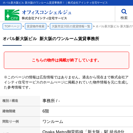
オパル新大阪ビル 新大阪のワンルーム賃貸事務所！｜株式会社アイシティ住宅サービス
検索
TOPページ
賃貸物件検索
大阪市淀川区の賃貸情報一覧
オパル新大阪ビル 新大阪の
オパル新大阪ビル
新大阪のワンルーム賃貸事務所
こちらの物件は掲載が終了しています。
※このページの情報は広告情報ではありません。過去から現在まで株式会社ア
イシティ住宅サービスのホームぺージに掲載されていた物件情報を元に生成し
た参考情報です。
事務所 / -
種別 / 構造
6階
建物階建
ワンルーム
間取り一例
Osaka Metro御堂筋線「新大阪」駅 徒歩8分