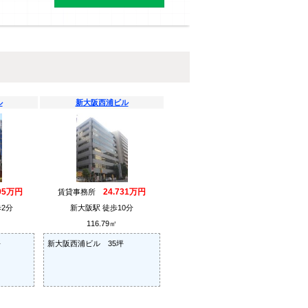
ル
新大阪西浦ビル
895万円
24.731万円
賃貸事務所
2分
新大阪駅 徒歩10分
116.79㎡
坪
新大阪西浦ビル 35坪