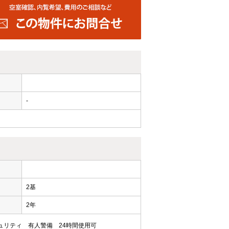
-
ー
2基
2年
ュリティ
有人警備
24時間使用可