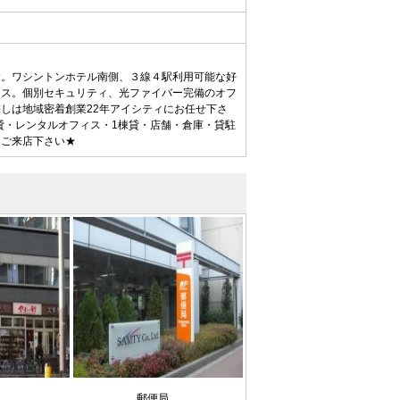
す。ワシントンホテル南側、３線４駅利用可能な好
ィス。個別セキュリティ、光ファイバー完備のオフ
しは地域密着創業22年アイシティにお任せ下さ
貸・レンタルオフィス・1棟貸・店舗・倉庫・貸駐
、ご来店下さい★
ニ
郵便局