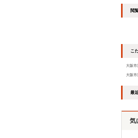
閲
こ
大阪市
大阪市
最
気