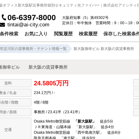
大阪オフィス新大阪駅近事務所個別セキュリティ光ファイバー｜株式会社アイシティ
06-6397-8000
大阪府知事（5）第49302号
定休日：年中無休 営業時間：9：00～18：0
tintai@ai-city.com
条件検索
お気に入り
閲覧履歴
検索履歴
保存した検索条
市淀川区の貸事務所・テナント情報一覧
新大阪御幸ビル 新大阪の賃貸事務所
阪御幸ビル 新大阪の賃貸事務所
24.5805万円
賃料
敷金 / 礼金
234.1万円 / -
在階 / 階数
4階 / 8階
用途 / 面積
事務所 / 23.41坪（23.41坪）
Osaka Metro御堂筋線
「新大阪駅」
徒歩5分
ＪＲ東海道・山陽本線 「新大阪駅」 徒歩4分
交通
Osaka Metro御堂筋線 「西中島南方駅」 徒歩8分
阪急京都本線 「南方駅」 徒歩9分