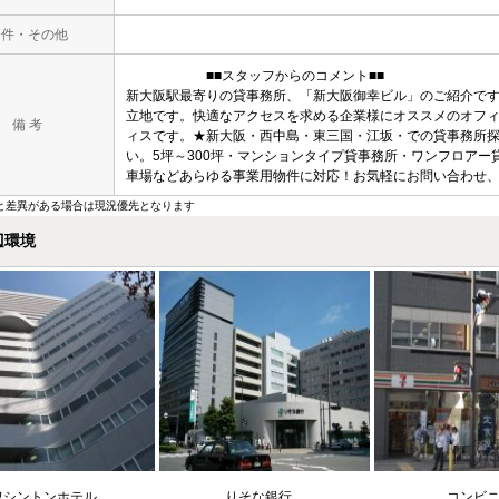
条件・その他
■■スタッフからのコメント■■
新大阪駅最寄りの貸事務所、「新大阪御幸ビル」のご紹介で
立地です。快適なアクセスを求める企業様にオススメのオフ
備 考
ィスです。★新大阪・西中島・東三国・江坂・での貸事務所探
い。5坪～300坪・マンションタイプ貸事務所・ワンフロアー
車場などあらゆる事業用物件に対応！お気軽にお問い合わせ
と差異がある場合は現況優先となります
辺環境
ワシントンホテル
りそな銀行
コンビ