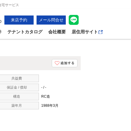
住宅サービス
来店予約
メール問合せ
0
件
テナントカタログ
会社概要
居住用サイト
共益費
保証金 / 償却
- / -
構造
RC造
築年月
1988年3月