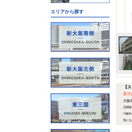
エリアから探す
【ス
新大
大阪
19
※物件
気にな