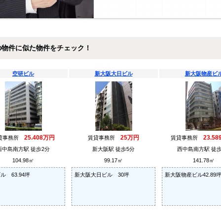
の物件に似た物件をチェック！
空研ビル
新大阪大日ビル
新大阪物産ビ
25.408万円
25万円
23.5
貸事務所
賃貸事務所
賃貸事務所
西中島南方駅 徒歩2分
新大阪駅 徒歩5分
西中島南方駅 徒歩
104.98㎡
99.17㎡
141.78㎡
ル 63.94坪
新大阪大日ビル 30坪
新大阪物産ビル42.89