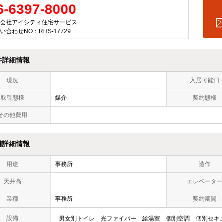
6-6397-8000
会社アイシティ住宅サービス
い合わせNO：RHS-17729
件詳細情報
現況
入居可能日
取引態様
媒介
契約態様
その他費用
備詳細情報
用途
事務所
造作
天井高
エレベータ
業種
事務所
契約期間
設備
男女別トイレ
光ファイバー
給湯室
個別空調
個別セキ