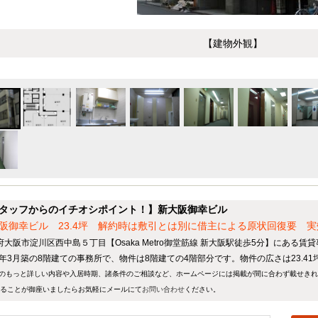
【建物外観】
タッフからのイチオシポイント！】新大阪御幸ビル
阪御幸ビル 23.4坪 解約時は敷引とは別に借主による原状回復要 実効
府大阪市淀川区西中島５丁目【Osaka Metro御堂筋線 新大阪駅徒歩5分】にある賃
88年3月築の8階建ての事務所で、物件は8階建ての4階部分です。物件の広さは23.41
のもっと詳しい内容や入居時期、諸条件のご相談など、ホームページには掲載が間に合わず載せき
ることが御座いましたらお気軽にメールにて
お問い合わせ
ください。