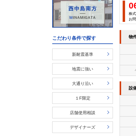
0
株式
お問
物
こだわり条件で探す
新耐震基準
地震に強い
大通り沿い
設
１F限定
店舗使用相談
デザイナーズ