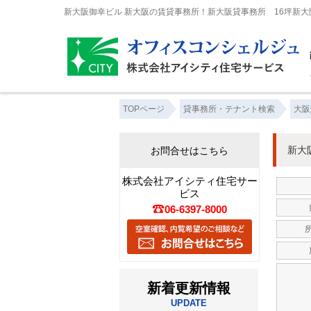
新大阪御幸ビル 新大阪の賃貸事務所！新大阪貸事務所 16坪新
TOPページ
貸事務所・テナント検索
大阪
新大
お問合せはこちら
株式会社アイシティ住宅サー
ビス
06-6397-8000
所
新着更新情報
UPDATE