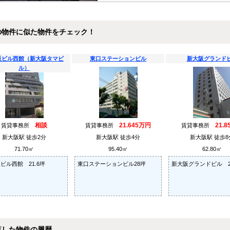
の物件に似た物件をチェック！
阪ビル西館（新大阪タマビ
東口ステーションビル
新大阪グランド
ル）
相談
21.645万円
21.
賃貸事務所
賃貸事務所
賃貸事務所
新大阪駅 徒歩2分
新大阪駅 徒歩4分
新大阪駅 徒歩8
71.70㎡
95.40㎡
62.80㎡
ビル西館 21.6坪
東口ステーションビル28坪
新大阪グランドビル 2
覧した物件の履歴