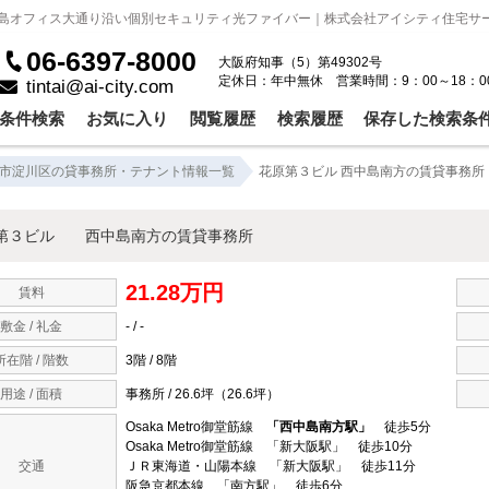
中島オフィス大通り沿い個別セキュリティ光ファイバー｜株式会社アイシティ住宅サ
06-6397-8000
大阪府知事（5）第49302号
定休日：年中無休 営業時間：9：00～18：0
tintai@ai-city.com
条件検索
お気に入り
閲覧履歴
検索履歴
保存した検索条
市淀川区の貸事務所・テナント情報一覧
花原第３ビル 西中島南方の賃貸事務所
第３ビル 西中島南方の賃貸事務所
21.28万円
賃料
敷金 / 礼金
- / -
所在階 / 階数
3階 / 8階
用途 / 面積
事務所 / 26.6坪（26.6坪）
Osaka Metro御堂筋線
「西中島南方駅」
徒歩5分
Osaka Metro御堂筋線 「新大阪駅」 徒歩10分
交通
ＪＲ東海道・山陽本線 「新大阪駅」 徒歩11分
阪急京都本線 「南方駅」 徒歩6分