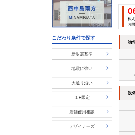
0
株式
お問
こだわり条件で探す
物
新耐震基準
地震に強い
大通り沿い
設
１F限定
店舗使用相談
デザイナーズ