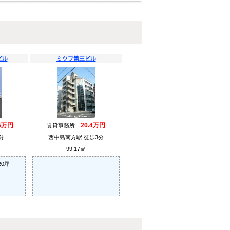
ビル
ミツフ第三ビル
85万円
20.4万円
賃貸事務所
分
西中島南方駅 徒歩3分
99.17㎡
0坪