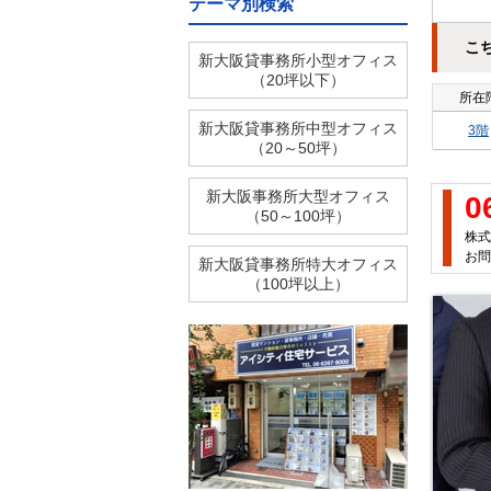
テーマ別検索
こ
新大阪貸事務所小型オフィス
（20坪以下）
所在
新大阪貸事務所中型オフィス
3階
（20～50坪）
新大阪事務所大型オフィス
0
（50～100坪）
株式
お問
新大阪貸事務所特大オフィス
（100坪以上）