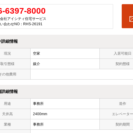
6-6397-8000
会社アイシティ住宅サービス
い合わせNO：RHS-26191
件詳細情報
現況
空家
入居可能日
取引態様
媒介
契約態様
その他費用
備詳細情報
用途
事務所
造作
天井高
2400mm
エレベータ
業種
事務所
契約期間