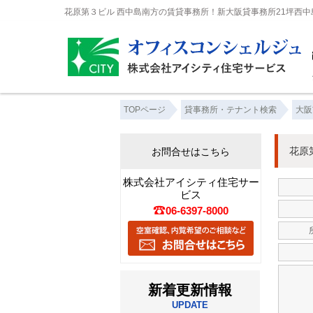
花原第３ビル 西中島南方の賃貸事務所！新大阪貸事務所21坪西
TOPページ
貸事務所・テナント検索
大阪
花原
お問合せはこちら
株式会社アイシティ住宅サー
ビス
06-6397-8000
新着更新情報
UPDATE