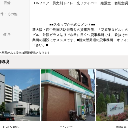
設備
OAフロア
男女別トイレ
光ファイバー
給湯室
個別空調
条件・その他
■■スタッフからのコメント■■
新大阪・西中島南方駅最寄りの貸事務所、「花原第３ビル」
備 考
ビル。外観ガラス貼りで非常に目立つ貸事務所です。吹抜け
業所の開設にオススメです。■新大阪周辺の貸事務所・オフィ
下さい。■
と差異がある場合は現況優先となります
辺環境
りそな銀行
コンビニ
郵便