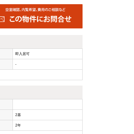
即入居可
-
ー
2基
2年