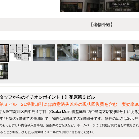
【建物外観】
タッフからのイチオシポイント！】花原第３ビル
第３ビル 21坪償却引には故意過失以外の現状回復費を含む 実効率8
府大阪市淀川区西中島４丁目【Osaka Metro御堂筋線 西中島南方駅徒歩5分】にあ
84年7月築の8階建ての事務所で、物件は8階建ての3階部分です。物件の広さは26.6
のもっと詳しい内容や入居時期、諸条件のご相談など、ホームページには掲載が間に合わず載せき
ることが御座いましたらお気軽にメールにて
お問い合わせ
ください。