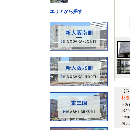
エリアから探す
【ス
花原
大阪
19
※物件
気にな