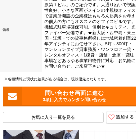
原第１ビル」のご紹介です。大通り沿いで視認
性良好、小さな区画がメインの小規模オフィス
で営業所開設の企業様はもちろん起業をお考え
の個人の方にもオススメのオフィスビルです。
機械式駐車場確保可能、個別セキュリティ、光
備考
ファイバー完備です。★新大阪・西中島・東三
国・江坂・での貸事務所探しは地域密着創業22
年アイシティにお任せ下さい。5坪～300坪・
マンションタイプ貸事務所・ワンフロアー貸・
レンタルオフィス・1棟貸・店舗・倉庫・貸駐
車場などあらゆる事業用物件に対応！お気軽に
お問い合わせ、ご来店下さい★
※各種情報と現状に差異がある場合は、現状優先となります。
3項目入力でカンタン問い合わせ
お気に入り一覧を見る