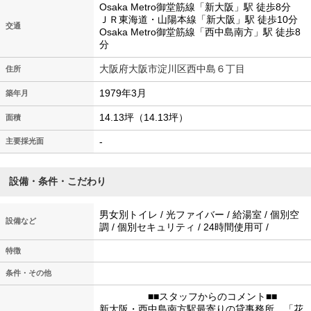
Osaka Metro御堂筋線「新大阪」駅 徒歩8分
ＪＲ東海道・山陽本線「新大阪」駅 徒歩10分
交通
Osaka Metro御堂筋線「西中島南方」駅 徒歩8
分
大阪府大阪市淀川区西中島６丁目
住所
1979年3月
築年月
14.13坪（14.13坪）
面積
-
主要採光面
設備・条件・こだわり
男女別トイレ / 光ファイバー / 給湯室 / 個別空
設備など
調 / 個別セキュリティ / 24時間使用可 /
特徴
条件・その他
■■スタッフからのコメント■■
新大阪・西中島南方駅最寄りの貸事務所、「花