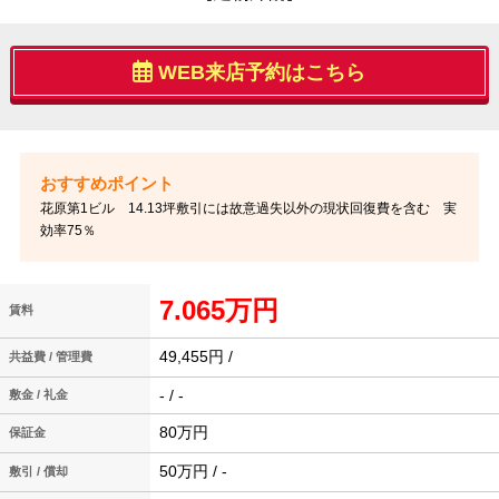
WEB来店予約はこちら
花原第1ビル 14.13坪敷引には故意過失以外の現状回復費を含む 実
効率75％
7.065万円
賃料
49,455円 /
共益費 / 管理費
- / -
敷金 / 礼金
80万円
保証金
50万円 / -
敷引 / 償却