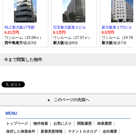
NLC新大阪17号館
日宝新大阪第２ビル
新大阪第２YSビル
6.21万円
6.1万円
6.5万円
ワンルーム（25.09㎡）
ワンルーム（27.07㎡）
ワンルーム（24.79
西中島南方
/徒歩3分
新大阪
/徒歩8分
新大阪
/徒歩7分
今まで閲覧した物件
このページの先頭へ
MENU
トップページ
物件検索
お気に入り
閲覧履歴
検索履歴
保存した検索条件
新着更新情報
テナントカタログ
会社概要