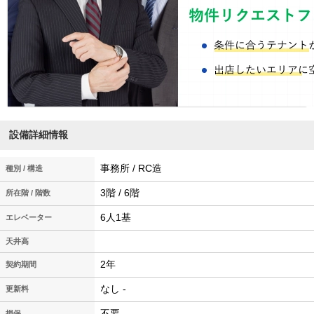
設備詳細情報
事務所 / RC造
種別 / 構造
3階 / 6階
所在階 / 階数
6人1基
エレベーター
天井高
2年
契約期間
なし -
更新料
不要
損保