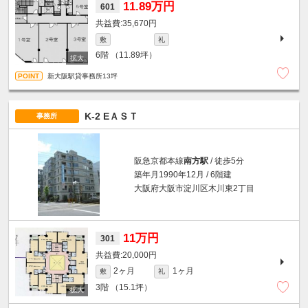
11.89万円
601
35,670円
敷
礼
6階
（11.89坪）
新大阪駅貸事務所13坪
K-2 EＡＳＴ
事務所
阪急京都本線
南方駅
/ 徒歩5分
築年月1990年12月 / 6階建
大阪府大阪市淀川区木川東2丁目
11万円
301
20,000円
2ヶ月
1ヶ月
敷
礼
3階
（15.1坪）