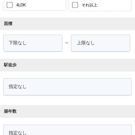
4LDK
それ以上
面積
～
駅徒歩
築年数