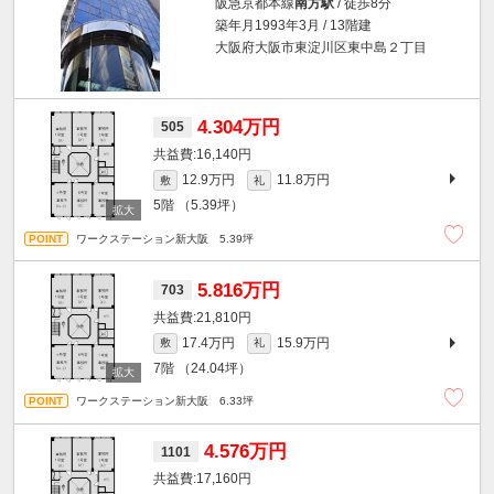
阪急京都本線
南方駅
/ 徒歩8分
築年月1993年3月 / 13階建
大阪府大阪市東淀川区東中島２丁目
4.304万円
505
16,140円
12.9万円
11.8万円
敷
礼
5階
（5.39坪）
ワークステーション新大阪 5.39坪
5.816万円
703
21,810円
17.4万円
15.9万円
敷
礼
7階
（24.04坪）
ワークステーション新大阪 6.33坪
4.576万円
1101
17,160円