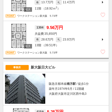
13.7万円
11.4万円
敷
礼
2
11階
（18.92ｍ
）
ワークステーション新大阪 5.73坪
9.56万円
1304
35,850円
28.6万円
23.9万円
敷
礼
13階
（39.51坪）
ワークステーション新大阪 5.73坪
新大阪日大ビル
事務所
阪急京都本線
南方駅
/ 徒歩1分
築年月1974年6月 / 11階建
大阪府大阪市淀川区西中島3
5.25万円
415A