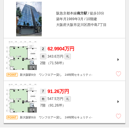
阪急京都本線
南方駅
/ 徒歩10分
築年月1989年3月 / 10階建
大阪府大阪市淀川区西中島7丁目
62.9904万円
2
343.6万円
敷
礼
2階
（71.58坪）
新大阪駅6分 ワンフロアー貸し 24時間セキュリティ-
91.26万円
7
547.5万円
敷
礼
7階
（91.26坪）
新大阪駅6分 ワンフロアー貸し 24時間セキュリティ-