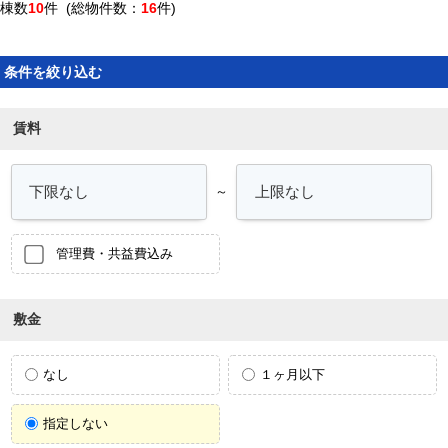
棟数
10
件 (総物件数：
16
件)
条件を絞り込む
賃料
～
管理費・共益費込み
敷金
なし
１ヶ月以下
指定しない