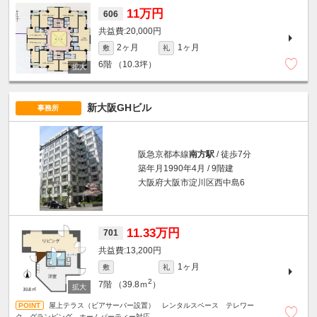
11万円
606
20,000円
2ヶ月
1ヶ月
敷
礼
6階
（10.3坪）
新大阪GHビル
事務所
阪急京都本線
南方駅
/ 徒歩7分
築年月1990年4月 / 9階建
大阪府大阪市淀川区西中島6
11.33万円
701
13,200円
1ヶ月
敷
礼
2
7階
（39.8ｍ
）
屋上テラス（ビアサーバー設置） レンタルスペース テレワー
ク グランピング ホームパーティー対応