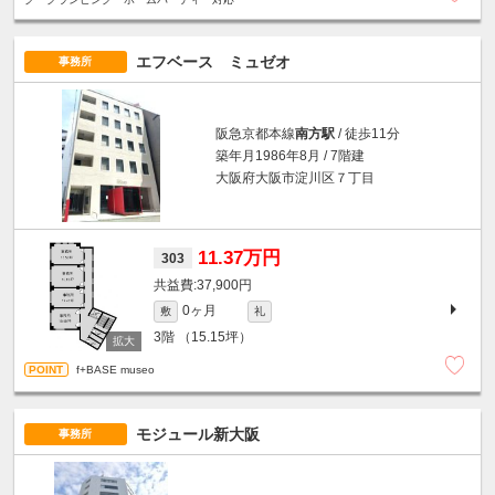
エフベース ミュゼオ
事務所
阪急京都本線
南方駅
/ 徒歩11分
築年月1986年8月 / 7階建
大阪府大阪市淀川区７丁目
11.37万円
303
37,900円
0ヶ月
敷
礼
3階
（15.15坪）
f+BASE museo
モジュール新大阪
事務所