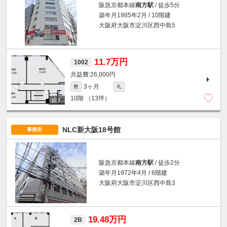
阪急京都本線
南方駅
/ 徒歩5分
築年月1985年2月 / 10階建
大阪府大阪市淀川区西中島5
11.7万円
1002
26,000円
3ヶ月
敷
礼
10階
（13坪）
NLC新大阪18号館
事務所
阪急京都本線
南方駅
/ 徒歩2分
築年月1972年4月 / 6階建
大阪府大阪市淀川区西中島3
19.48万円
2B