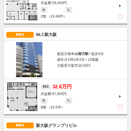
58,440円
敷
礼
2階
（19.48坪）
NLC新大阪
事務所
阪急京都本線
南方駅
/ 徒歩4分
築年月1991年3月 / 12階建
大阪府大阪市淀川区5
32.6万円
801
97,800円
敷
礼
8階
（32.6坪）
新大阪グランプリビル
事務所