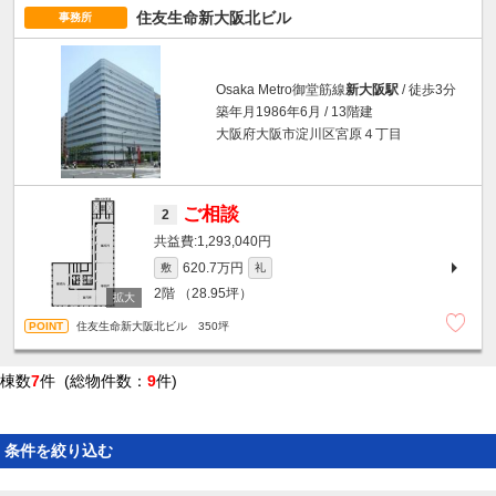
住友生命新大阪北ビル
事務所
Osaka Metro御堂筋線
新大阪駅
/ 徒歩3分
築年月1986年6月 / 13階建
大阪府大阪市淀川区宮原４丁目
ご相談
2
1,293,040円
620.7万円
敷
礼
2階
（28.95坪）
住友生命新大阪北ビル 350坪
棟数
7
件 (総物件数：
9
件)
条件を絞り込む