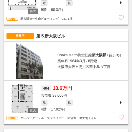
敷
礼
9階
（60.3坪）
新大阪第一生命ビルディング 93.71坪
第５新大阪ビル
事務所
Osaka Metro御堂筋線
新大阪駅
/ 徒歩9分
築年月1984年3月 / 8階建
大阪府大阪市淀川区西中島３丁目
13.6万円
404
38,000円
敷
礼
4階
（17.02坪）
エレベーター２基 光ファイバー 給湯室 男女別トイレ