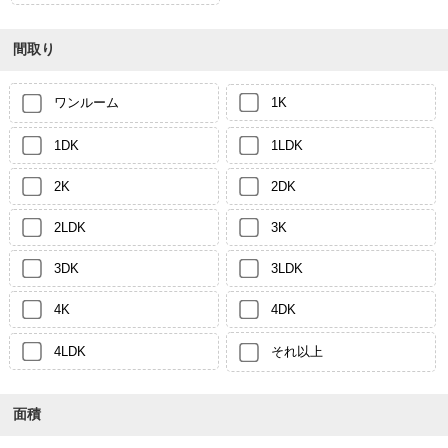
間取り
ワンルーム
1K
1DK
1LDK
2K
2DK
2LDK
3K
3DK
3LDK
4K
4DK
4LDK
それ以上
面積