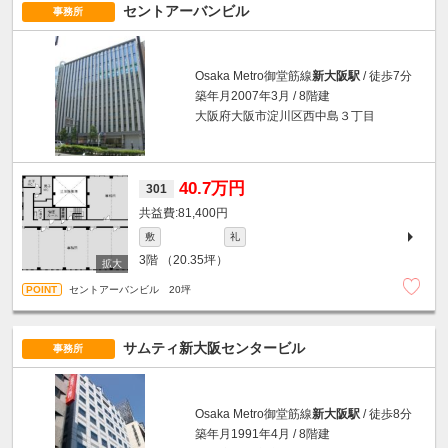
セントアーバンビル
事務所
Osaka Metro御堂筋線
新大阪駅
/ 徒歩7分
築年月2007年3月 / 8階建
大阪府大阪市淀川区西中島３丁目
40.7万円
301
81,400円
敷
礼
3階
（20.35坪）
セントアーバンビル 20坪
サムティ新大阪センタービル
事務所
Osaka Metro御堂筋線
新大阪駅
/ 徒歩8分
築年月1991年4月 / 8階建