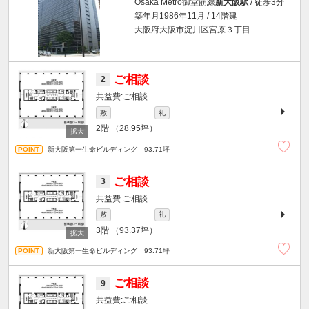
Osaka Metro御堂筋線
新大阪駅
/ 徒歩3分
築年月1986年11月 / 14階建
大阪府大阪市淀川区宮原３丁目
ご相談
2
ご相談
敷
礼
2階
（28.95坪）
新大阪第一生命ビルディング 93.71坪
ご相談
3
ご相談
敷
礼
3階
（93.37坪）
新大阪第一生命ビルディング 93.71坪
ご相談
9
ご相談