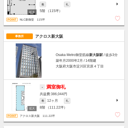
敷
礼
5階
（115坪）
NLC新御堂 115坪
アクロス新大阪
事務所
Osaka Metro御堂筋線
新大阪駅
/ 徒歩3分
築年月2000年2月 / 14階建
大阪府大阪市淀川区宮原４丁目
満室御礼
-
386,044円
12ヶ月
敷
礼
8階
（111.22坪）
アクロス新大阪 111.22坪