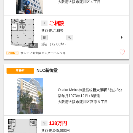
大阪府大阪市淀川区４丁目
ご相談
2
ご相談
敷
礼
2階
（72.06坪）
サムティ新大阪センタービル72坪
NLC新御堂
事務所
Osaka Metro御堂筋線
新大阪駅
/ 徒歩8分
築年月1973年12月 / 8階建
大阪府大阪市淀川区宮原５丁目
138万円
5
345,000円