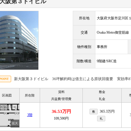
大阪第３ドイビル
所在地
大阪府大阪市淀川区
交通
Osaka Metro御堂筋
物件種別
事務所
階数/構造
9階建/SRC造
新大阪第３ドイビル 36坪解約時は借主による原状回復要 実効率8
賃料
敷金
区画図
所在階
共益費/管理費
礼金
36.53万円
365.3万円
敷
3階
109,590円
礼