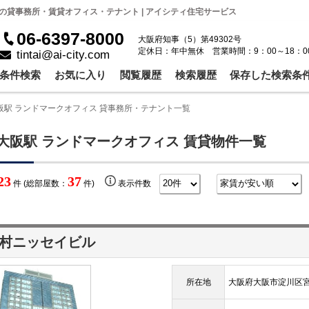
の貸事務所・賃貸オフィス・テナント | アイシティ住宅サービス
06-6397-8000
大阪府知事（5）第49302号
定休日：年中無休 営業時間：9：00～18：0
tintai@ai-city.com
条件検索
お気に入り
閲覧履歴
検索履歴
保存した検索条
阪駅 ランドマークオフィス 貸事務所・テナント一覧
大阪駅 ランドマークオフィス 賃貸物件一覧
23
37
件 (総部屋数：
件)
表示件数
村ニッセイビル
所在地
大阪府大阪市淀川区