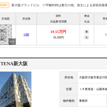
新大阪グランドビル 17坪解約時は敷引の他、借主による原状回復
賃料
敷金
区画図
所在階
専
共益費/管理費
礼金
19.55万円
敷
10階
1
59,500円
礼
ITENA新大阪
所在地
大阪府大阪市東淀川区
交通
ＪＲ東海道・山陽
物件種別
事務所