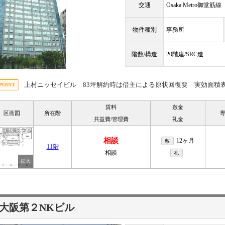
交通
Osaka Metro御堂筋
物件種別
事務所
階数/構造
20階建/SRC造
上村ニッセイビル 83坪解約時は借主による原状回復要 実効面積
賃料
敷金
区画図
所在階
共益費/管理費
礼金
相談
12ヶ月
敷
11階
相談
礼
大阪第２NKビル