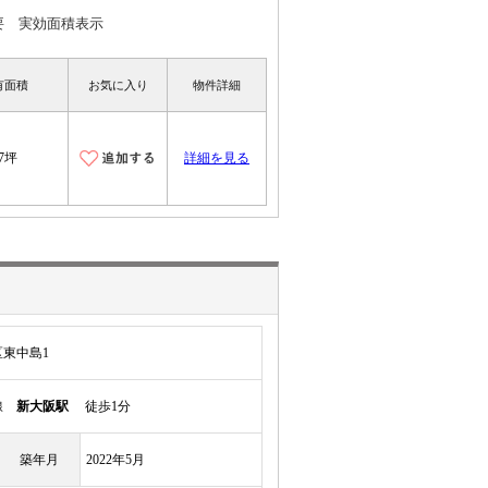
要 実効面積表示
有面積
お気に入り
物件詳細
7坪
詳細を見る
東中島1
本線
新大阪駅
徒歩1分
築年月
2022年5月