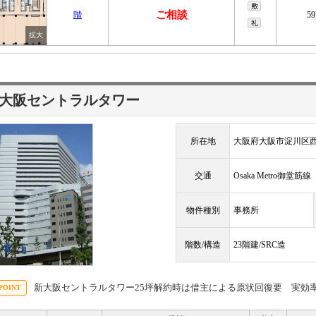
敷
ご相談
階
59
礼
大阪セントラルタワー
所在地
大阪府大阪市淀川区
交通
Osaka Metro御堂筋
物件種別
事務所
階数/構造
23階建/SRC造
新大阪セントラルタワー25坪解約時は借主による原状回復要 実効率