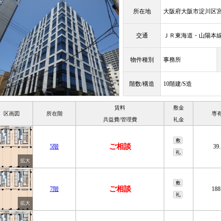
所在地
大阪府大阪市淀川区宮
交通
ＪＲ東海道・山陽
物件種別
事務所
階数/構造
10階建/S造
賃料
敷金
区画図
所在階
専
共益費/管理費
礼金
敷
ご相談
5階
39
礼
敷
ご相談
7階
188
礼