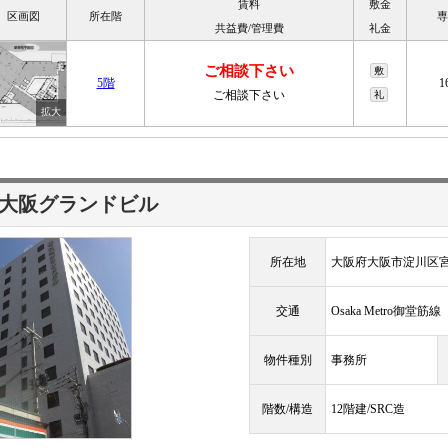
賃料
敷金
区画図
所在階
専
共益費/管理費
礼金
ご相談下さい
敷
5階
1
ご相談下さい
礼
大阪グランドビル
所在地
大阪府大阪市淀川区
交通
Osaka Metro御堂筋
物件種別
事務所
階数/構造
12階建/SRC造