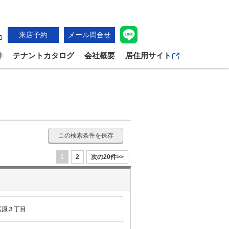
来店予約
メール問合せ
0
件
テナントカタログ
会社概要
居住用サイト
この検索条件を保存
1
2
次の20件>>
宮原３丁目