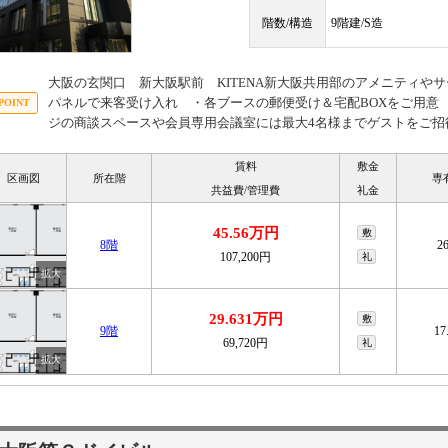
階数/構造
9階建/S造
大阪の玄関口 新大阪駅前 KITENA新大阪共用部のアメニティや
パネルで来客受け入れ ・各ブースの郵便受け＆宅配BOXをご用意
ジの商談スペースや会員専用会議室には最大4名様までゲストをご招
賃料
敷金
区画図
所在階
専
共益費/管理費
礼金
45.56万円
敷
8階
2
107,200円
礼
29.631万円
敷
9階
17
69,720円
礼