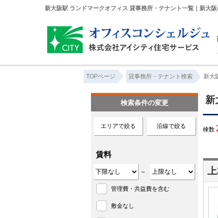
新大阪駅 ランドマークオフィス 貸事務所・テナント一覧｜新大阪
TOPページ
貸事務所・テナント検索
新大
新
検索条件の変更
エリアで絞る
沿線で絞る
棟数
賃料
上
～
管理費・共益費を含む
敷金なし