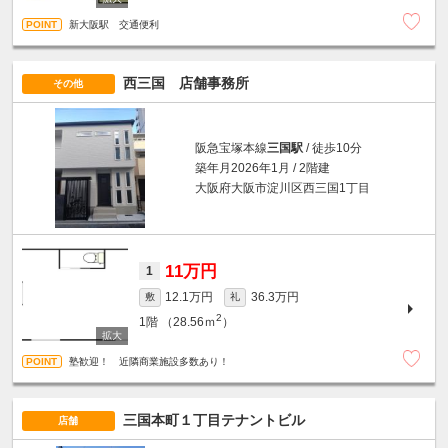
新大阪駅 交通便利
西三国 店舗事務所
その他
阪急宝塚本線
三国駅
/ 徒歩10分
築年月2026年1月 / 2階建
大阪府大阪市淀川区西三国1丁目
11万円
1
12.1万円
36.3万円
敷
礼
2
1階
（28.56ｍ
）
塾歓迎！ 近隣商業施設多数あり！
三国本町１丁目テナントビル
店舗