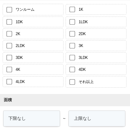
ワンルーム
1K
1DK
1LDK
2K
2DK
2LDK
3K
3DK
3LDK
4K
4DK
4LDK
それ以上
面積
～