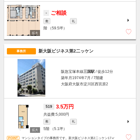
ご相談
-
敷
礼
階
（59.5坪）
新大阪ビジネス第2二ッケン
事務所
阪急宝塚本線
三国駅
/ 徒歩12分
築年月1974年7月 / 7階建
大阪府大阪市淀川区西宮原2
3.5万円
519
5,000円
敷
礼
5階
（5.1坪）
マンションタイプの事務所です。新大阪ビジネス第2二ッケン17㎡