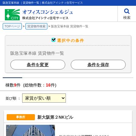
阪急宝塚本線 ｜賃貸物件一覧｜株式会社アイシティ住宅サービス
検索
TOPページ
賃貸物件検索
阪急宝塚本線 賃貸物件一覧
選択中の条件
阪急宝塚本線 賃貸物件一覧
条件を変更
条件を保存
棟数
9
件 (総物件数：
16
件)
並び順 ：
新大阪第２NKビル
事務所