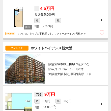
4.5万円
-
5,000円
敷
礼
3階
（7.27坪）
マンションタイプの事務所です。ファミールハイツ3号棟24㎡
ホワイトハイデンス新大阪
マンション
阪急宝塚本線
三国駅
/ 徒歩15分
築年月1982年1月 / 11階建
大阪府大阪市淀川区西宮原1丁目
9万円
705
10万円
10万円
敷
礼
2
7階
（34.88ｍ
）