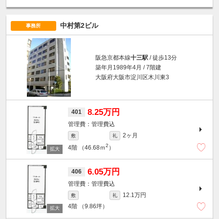
中村第2ビル
事務所
阪急京都本線
十三駅
/ 徒歩13分
築年月1989年4月 / 7階建
大阪府大阪市淀川区木川東3
8.25万円
401
管理費込
2ヶ月
敷
礼
2
4階
（46.68ｍ
）
6.05万円
406
管理費込
12.1万円
敷
礼
4階
（9.86坪）