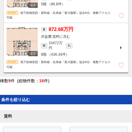
5階
（86.8坪）
地下鉄御堂筋・新幹線・在来線『新大阪駅』徒歩8分、複数アクセス
可能
872.68万円
8
賃料に含む
10472万
敷
礼
円
8階
（436.34坪）
地下鉄御堂筋・新幹線・在来線『新大阪駅』徒歩8分、複数アクセス
可能
棟数
9
件 (総物件数：
16
件)
条件を絞り込む
賃料