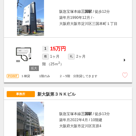
阪急宝塚本線
三国駅
/ 徒歩12分
築年月1990年12月 / -
大阪府大阪市淀川区三国本町１丁目
15万円
1
1ヶ月
2ヶ月
敷
礼
2
階
（25ｍ
）
１棟貸 1階のみ ２～5階 分割貸しできます
新大阪第３ＮＫビル
事務所
阪急宝塚本線
三国駅
/ 徒歩13分
築年月2022年4月 / 10階建
大阪府大阪市淀川区宮原4