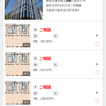
阪急宝塚本線
三国駅
/ 徒歩17分
築年月2021年12月 / 10階建
大阪府大阪市淀川区宮原4
ご相談
5
敷
礼
5階
（39.18坪）
ご相談
5
敷
礼
5階
（52.01坪）
ご相談
7
敷
礼
7階
（188.62坪）