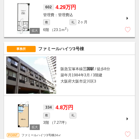
4.29万円
602
管理費込
2ヶ月
敷
礼
2
6階
（23.1ｍ
）
ファミールハイツ3号棟
事務所
阪急宝塚本線
三国駅
/ 徒歩8分
築年月1984年3月 / 3階建
大阪府大阪市淀川区3
4.8万円
334
敷
礼
3階
（7.27坪）
ファミールハイツ3号棟24㎡