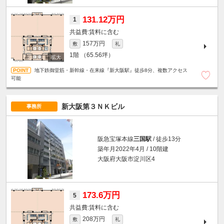
131.12万円
1
賃料に含む
157万円
敷
礼
1階
（65.56坪）
地下鉄御堂筋・新幹線・在来線『新大阪駅』徒歩8分、複数アクセス
可能
新大阪第３ＮＫビル
事務所
阪急宝塚本線
三国駅
/ 徒歩13分
築年月2022年4月 / 10階建
大阪府大阪市淀川区4
173.6万円
5
賃料に含む
208万円
敷
礼