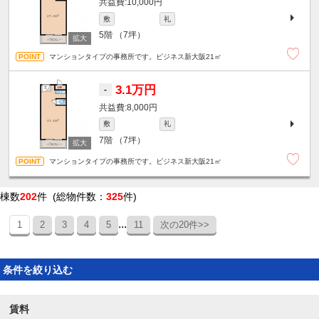
10,000円
敷
礼
5階
（7坪）
マンションタイプの事務所です。ビジネス新大阪21㎡
3.1万円
-
8,000円
敷
礼
7階
（7坪）
マンションタイプの事務所です。ビジネス新大阪21㎡
棟数
202
件 (総物件数：
325
件)
...
1
2
3
4
5
11
次の20件>>
条件を絞り込む
賃料