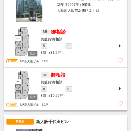
築年月2007年 / 9階建
大阪府大阪市淀川区２丁目
御相談
8B
御相談
敷
礼
8階
（31.2坪）
MF新大阪ビル 31坪
御相談
8E
御相談
敷
礼
8階
（10.29坪）
MF新大阪ビル 10坪
新大阪千代田ビル
事務所