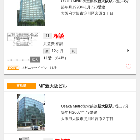
Osaka Metro御堂筋線
新大阪駅
/ 徒歩3分
築年月1993年1月 / 20階建
大阪府大阪市淀川区宮原３丁目
相談
11
相談
12ヶ月
敷
礼
11階
（84坪）
上村ニッセイビル 83坪
MF新大阪ビル
事務所
Osaka Metro御堂筋線
新大阪駅
/ 徒歩7分
築年月2007年 / 9階建
大阪府大阪市淀川区宮原２丁目