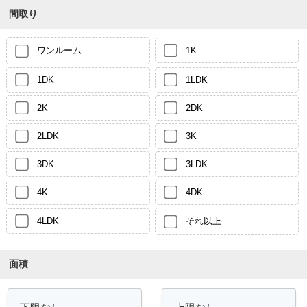
間取り
ワンルーム
1K
1DK
1LDK
2K
2DK
2LDK
3K
3DK
3LDK
4K
4DK
4LDK
それ以上
面積