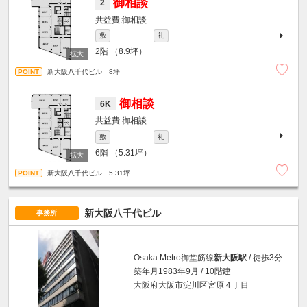
御相談
2
御相談
敷
礼
2階
（8.9坪）
新大阪八千代ビル 8坪
御相談
6K
御相談
敷
礼
6階
（5.31坪）
新大阪八千代ビル 5.31坪
新大阪八千代ビル
事務所
Osaka Metro御堂筋線
新大阪駅
/ 徒歩3分
築年月1983年9月 / 10階建
大阪府大阪市淀川区宮原４丁目