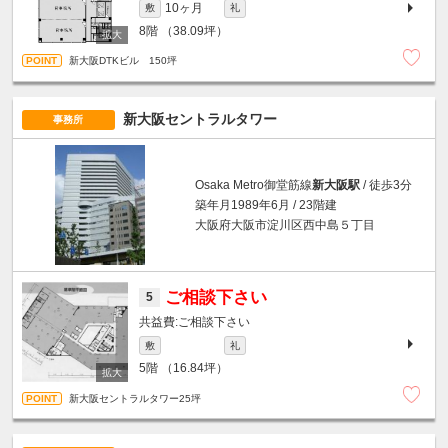
10ヶ月
敷
礼
8階
（38.09坪）
新大阪DTKビル 150坪
新大阪セントラルタワー
事務所
Osaka Metro御堂筋線
新大阪駅
/ 徒歩3分
築年月1989年6月 / 23階建
大阪府大阪市淀川区西中島５丁目
ご相談下さい
5
ご相談下さい
敷
礼
5階
（16.84坪）
新大阪セントラルタワー25坪