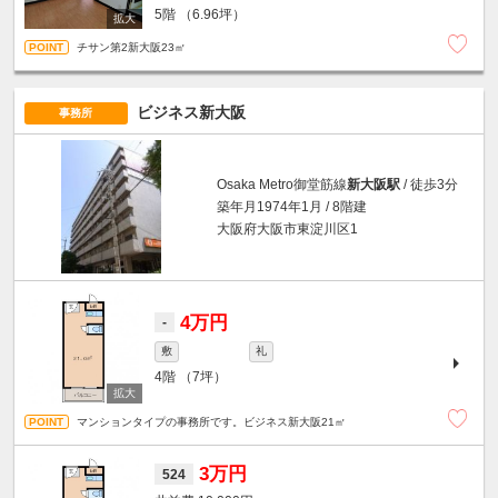
5階
（6.96坪）
チサン第2新大阪23㎡
ビジネス新大阪
事務所
Osaka Metro御堂筋線
新大阪駅
/ 徒歩3分
築年月1974年1月 / 8階建
大阪府大阪市東淀川区1
4万円
-
敷
礼
4階
（7坪）
マンションタイプの事務所です。ビジネス新大阪21㎡
3万円
524