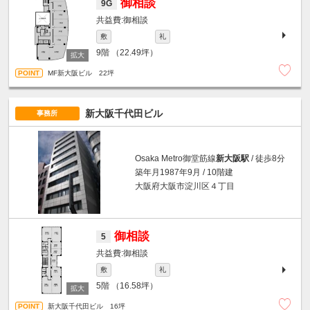
御相談
9G
御相談
敷
礼
9階
（22.49坪）
MF新大阪ビル 22坪
新大阪千代田ビル
事務所
Osaka Metro御堂筋線
新大阪駅
/ 徒歩8分
築年月1987年9月 / 10階建
大阪府大阪市淀川区４丁目
御相談
5
御相談
敷
礼
5階
（16.58坪）
新大阪千代田ビル 16坪