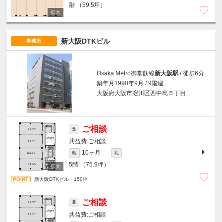
階
（59.5坪）
新大阪DTKビル
事務所
Osaka Metro御堂筋線
新大阪駅
/ 徒歩6分
築年月1990年9月 / 9階建
大阪府大阪市淀川区西中島５丁目
ご相談
5
ご相談
10ヶ月
敷
礼
5階
（75.9坪）
新大阪DTKビル 150坪
ご相談
8
ご相談