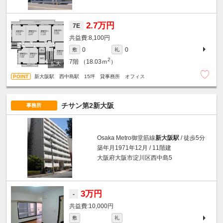
2.7万円
7E
8,100円
0
0
敷
礼
2
7階
（18.03ｍ
）
新大阪駅 西中島駅 15坪 貸事務所 オフィス
チサン第2新大阪
事務所
Osaka Metro御堂筋線
新大阪駅
/ 徒歩5分
築年月1971年12月 / 11階建
大阪府大阪市淀川区西中島5
3万円
-
10,000円
敷
礼