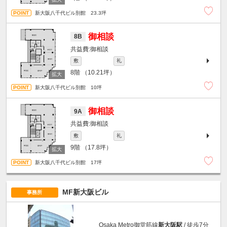
新大阪八千代ビル別館 23.3坪
御相談
8B
御相談
敷
礼
8階
（10.21坪）
新大阪八千代ビル別館 10坪
御相談
9A
御相談
敷
礼
9階
（17.8坪）
新大阪八千代ビル別館 17坪
MF新大阪ビル
事務所
Osaka Metro御堂筋線
新大阪駅
/ 徒歩7分