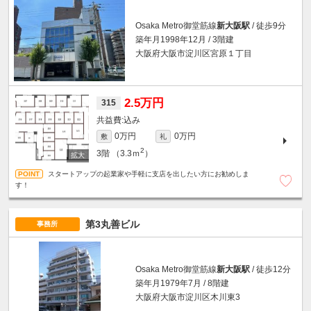
Osaka Metro御堂筋線
新大阪駅
/ 徒歩9分
築年月1998年12月 / 3階建
大阪府大阪市淀川区宮原１丁目
2.5万円
315
込み
0万円
0万円
敷
礼
2
3階
（3.3ｍ
）
スタートアップの起業家や手軽に支店を出したい方にお勧めしま
す！
第3丸善ビル
事務所
Osaka Metro御堂筋線
新大阪駅
/ 徒歩12分
築年月1979年7月 / 8階建
大阪府大阪市淀川区木川東3