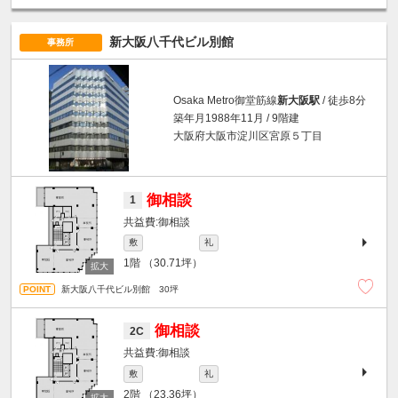
新大阪八千代ビル別館
事務所
Osaka Metro御堂筋線
新大阪駅
/ 徒歩8分
築年月1988年11月 / 9階建
大阪府大阪市淀川区宮原５丁目
御相談
1
御相談
敷
礼
1階
（30.71坪）
新大阪八千代ビル別館 30坪
御相談
2C
御相談
敷
礼
2階
（23.36坪）