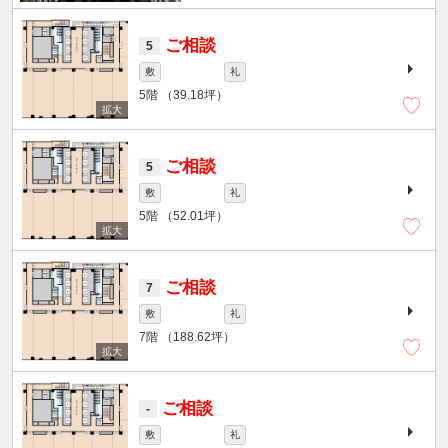
ご相談
5
敷
礼
5階
（39.18坪）
ご相談
5
敷
礼
5階
（52.01坪）
ご相談
7
敷
礼
7階
（188.62坪）
ご相談
-
敷
礼