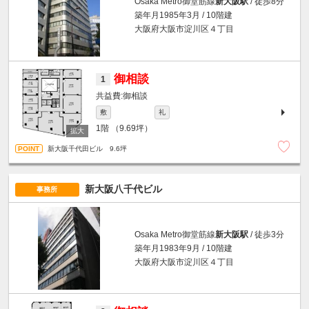
Osaka Metro御堂筋線
新大阪駅
/ 徒歩8分
築年月1985年3月 / 10階建
大阪府大阪市淀川区４丁目
御相談
1
御相談
敷
礼
1階
（9.69坪）
新大阪千代田ビル 9.6坪
新大阪八千代ビル
事務所
Osaka Metro御堂筋線
新大阪駅
/ 徒歩3分
築年月1983年9月 / 10階建
大阪府大阪市淀川区４丁目