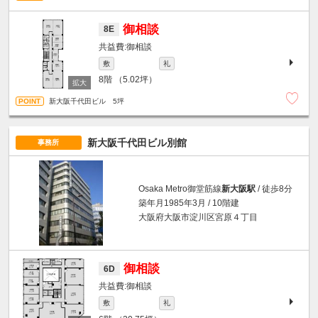
御相談
8E
御相談
敷
礼
8階
（5.02坪）
新大阪千代田ビル 5坪
新大阪千代田ビル別館
事務所
Osaka Metro御堂筋線
新大阪駅
/ 徒歩8分
築年月1985年3月 / 10階建
大阪府大阪市淀川区宮原４丁目
御相談
6D
御相談
敷
礼