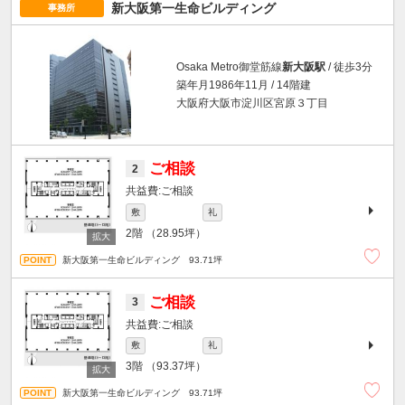
新大阪第一生命ビルディング
事務所
Osaka Metro御堂筋線
新大阪駅
/ 徒歩3分
築年月1986年11月 / 14階建
大阪府大阪市淀川区宮原３丁目
ご相談
2
ご相談
敷
礼
2階
（28.95坪）
新大阪第一生命ビルディング 93.71坪
ご相談
3
ご相談
敷
礼
3階
（93.37坪）
新大阪第一生命ビルディング 93.71坪