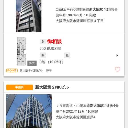
Osaka Metro御堂筋線
新大阪駅
/ 徒歩8分
築年月1987年9月 / 10階建
大阪府大阪市淀川区宮原４丁目
御相談
9
御相談
敷
礼
9階
（10.05坪）
新大阪千代田ビル 10坪
新大阪第２NKビル
事務所
ＪＲ東海道・山陽本線
新大阪駅
/ 徒歩4分
築年月2021年12月 / 10階建
大阪府大阪市淀川区宮原4