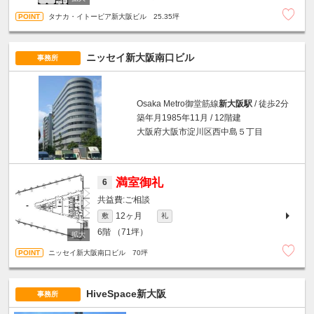
タナカ・イトーピア新大阪ビル 25.35坪
ニッセイ新大阪南口ビル
事務所
Osaka Metro御堂筋線
新大阪駅
/ 徒歩2分
築年月1985年11月 / 12階建
大阪府大阪市淀川区西中島５丁目
満室御礼
6
ご相談
12ヶ月
敷
礼
6階
（71坪）
ニッセイ新大阪南口ビル 70坪
HiveSpace新大阪
事務所