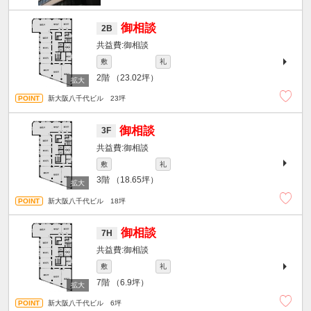
御相談
2B
御相談
敷
礼
2階
（23.02坪）
新大阪八千代ビル 23坪
御相談
3F
御相談
敷
礼
3階
（18.65坪）
新大阪八千代ビル 18坪
御相談
7H
御相談
敷
礼
7階
（6.9坪）
新大阪八千代ビル 6坪