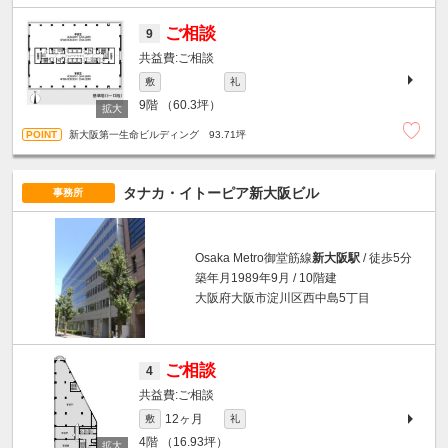
ご相談
9
ご相談
敷
礼
9階
（60.3坪）
新大阪第一生命ビルディング 93.71坪
タナカ・イトーピア新大阪ビル
事務所
Osaka Metro御堂筋線
新大阪駅
/ 徒歩5分
築年月1989年9月 / 10階建
大阪府大阪市淀川区西中島5丁目
ご相談
4
ご相談
12ヶ月
敷
礼
4階
（16.93坪）