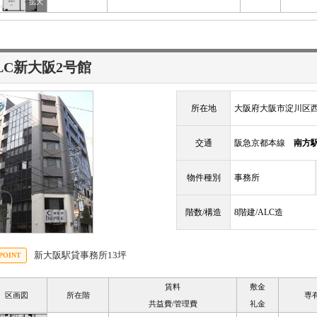
LC新大阪2号館
所在地
大阪府大阪市淀川区西
交通
阪急京都本線
南方
物件種別
事務所
階数/構造
8階建/ALC造
新大阪駅貸事務所13坪
賃料
敷金
区画図
所在階
専
共益費/管理費
礼金