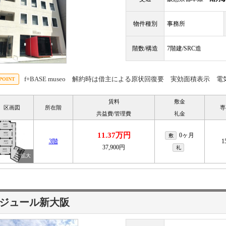
物件種別
事務所
階数/構造
7階建/SRC造
f+BASE museo 解約時は借主による原状回復要 実効面積表示 電気
賃料
敷金
区画図
所在階
専
共益費/管理費
礼金
11.37万円
0ヶ月
敷
3階
1
37,900円
礼
ジュール新大阪