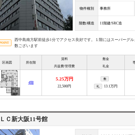
物件種別
事務所
階数/構造
11階建/SRC造
西中島南方駅前徒歩1分でアクセス良好です。１階にはスーパーグル
数ございます
賃料
敷金
区画図
所在階
共益費/管理費
礼金
5.25万円
敷
4階
22,500円
13.1万円
礼
ＬＣ新大阪11号館