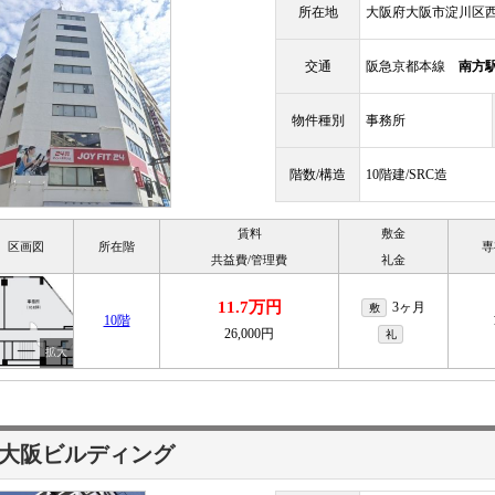
所在地
大阪府大阪市淀川区西
交通
阪急京都本線
南方
物件種別
事務所
階数/構造
10階建/SRC造
賃料
敷金
区画図
所在階
専
共益費/管理費
礼金
11.7万円
3ヶ月
敷
10階
26,000円
礼
大阪ビルディング