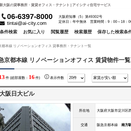
新大阪の貸事務所・賃貸オフィス・テナント | アイシティ住宅サービス
06-6397-8000
大阪府知事（5）第49302号
定休日：年中無休 営業時間：9：00～18：0
tintai@ai-city.com
条件検索
お気に入り
閲覧履歴
検索履歴
保存した検索条
京都本線 リノベーションオフィス 貸事務所・テナント一覧
急京都本線 リノベーションオフィス 賃貸物件一覧
13
16
件 (総部屋数：
件)
表示件数
大阪日大ビル
所在地
大阪府大阪市淀川区西
交通
阪急京都本線
南方