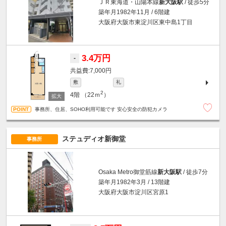
ＪＲ東海道・山陽本線
新大阪駅
/ 徒歩5分
築年月1982年11月 / 6階建
大阪府大阪市東淀川区東中島1丁目
3.4万円
-
7,000円
敷
礼
2
4階
（22ｍ
）
事務所、住居、SOHO利用可能です 安心安全の防犯カメラ
ステュディオ新御堂
事務所
Osaka Metro御堂筋線
新大阪駅
/ 徒歩7分
築年月1982年3月 / 13階建
大阪府大阪市淀川区宮原1