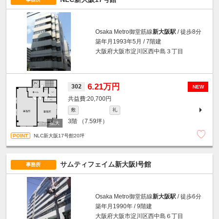
Osaka Metro御堂筋線
新大阪駅
/ 徒歩8分
築年月1993年5月 / 7階建
大阪府大阪市淀川区西中島３丁目
6.21万円
302
NEW
20,700円
敷
礼
3階
（7.59坪）
NLC新大阪17号館20坪
サムティフェイム新大阪Ⅰ号館
事務所
Osaka Metro御堂筋線
新大阪駅
/ 徒歩6分
築年月1990年 / 9階建
大阪府大阪市淀川区西中島６丁目