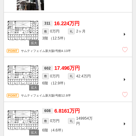
16.224万円
311
0万円
2ヶ月
敷
礼
3階
（12.5坪）
サムティフェイム新大阪Ⅰ号館4.13坪
17.496万円
602
0万円
42.4万円
敷
礼
6階
（12.9坪）
サムティフェイム新大阪Ⅰ号館12.9坪
6.8161万円
608
149954万
0万円
敷
礼
円
6階
（4.6坪）