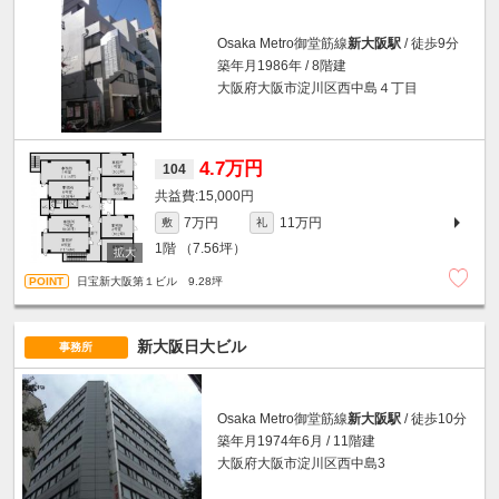
Osaka Metro御堂筋線
新大阪駅
/ 徒歩9分
築年月1986年 / 8階建
大阪府大阪市淀川区西中島４丁目
4.7万円
104
15,000円
7万円
11万円
敷
礼
1階
（7.56坪）
日宝新大阪第１ビル 9.28坪
新大阪日大ビル
事務所
Osaka Metro御堂筋線
新大阪駅
/ 徒歩10分
築年月1974年6月 / 11階建
大阪府大阪市淀川区西中島3