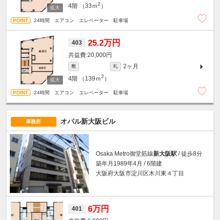
2
4階
（33ｍ
）
24時間 エアコン エレベーター 駐車場
25.2万円
403
20,000円
2ヶ月
敷
礼
2
4階
（139ｍ
）
24時間 エアコン エレベーター 駐車場
オパル新大阪ビル
事務所
Osaka Metro御堂筋線
新大阪駅
/ 徒歩8分
築年月1989年4月 / 6階建
大阪府大阪市淀川区木川東４丁目
6万円
401