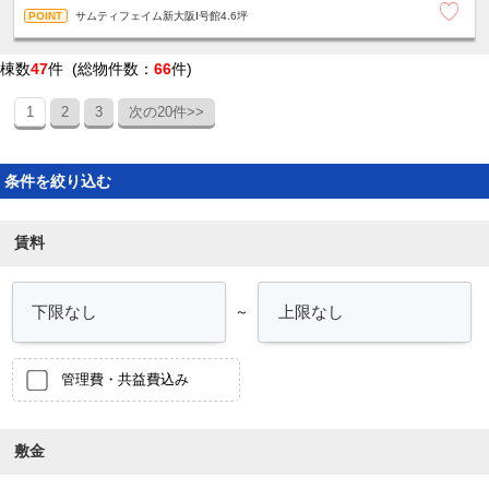
サムティフェイム新大阪Ⅰ号館4.6坪
棟数
47
件 (総物件数：
66
件)
1
2
3
次の20件>>
条件を絞り込む
賃料
～
管理費・共益費込み
敷金