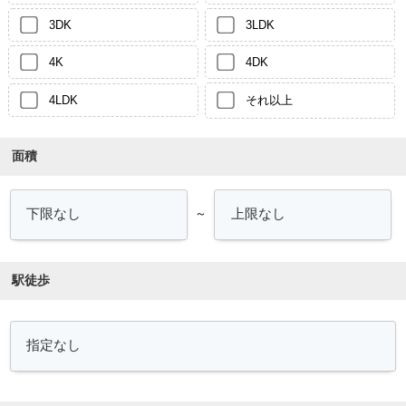
3DK
3LDK
4K
4DK
4LDK
それ以上
面積
～
駅徒歩