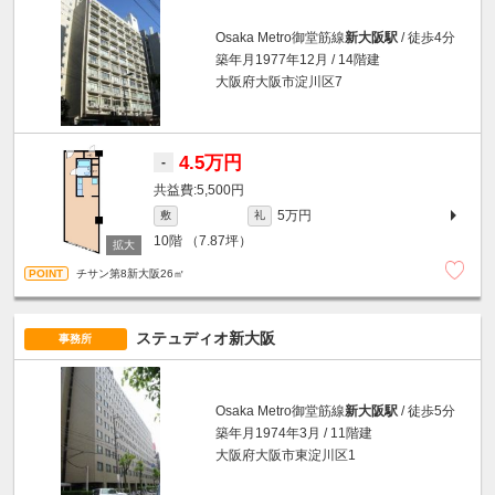
Osaka Metro御堂筋線
新大阪駅
/ 徒歩4分
築年月1977年12月 / 14階建
大阪府大阪市淀川区7
4.5万円
-
5,500円
5万円
敷
礼
10階
（7.87坪）
チサン第8新大阪26㎡
ステュディオ新大阪
事務所
Osaka Metro御堂筋線
新大阪駅
/ 徒歩5分
築年月1974年3月 / 11階建
大阪府大阪市東淀川区1