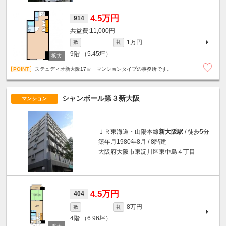
4.5万円
914
11,000円
1万円
敷
礼
9階
（5.45坪）
ステュディオ新大阪17㎡ マンションタイプの事務所です。
シャンボール第３新大阪
マンション
ＪＲ東海道・山陽本線
新大阪駅
/ 徒歩5分
築年月1980年8月 / 8階建
大阪府大阪市東淀川区東中島４丁目
4.5万円
404
8万円
敷
礼
4階
（6.96坪）