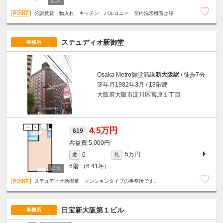
分譲賃貸 物入れ キッチン バルコニー 室内洗濯機置き場
ステュディオ新御堂
事務所
Osaka Metro御堂筋線
新大阪駅
/ 徒歩7分
築年月1982年3月 / 13階建
大阪府大阪市淀川区宮原１丁目
4.5万円
619
5,000円
5万円
0
敷
礼
6階
（6.41坪）
ステュディオ新御堂 マンションタイプの事務所です。
日宝新大阪第１ビル
事務所