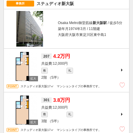
ステュディオ新大阪
事務所
Osaka Metro御堂筋線
新大阪駅
/ 徒歩5分
築年月1974年3月 / 11階建
大阪府大阪市東淀川区東中島1
4.2万円
207
12,000円
敷
礼
2階
（5坪）
ステュディオ新大阪17㎡ マンションタイプの事務所です。
3.8万円
301
12,000円
敷
礼
3階
（5坪）
ステュディオ新大阪17㎡ マンションタイプの事務所です。