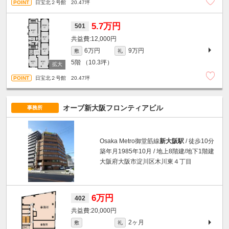
日宝北２号館 20.47坪
5.7万円
501
12,000円
6万円
9万円
敷
礼
5階
（10.3坪）
日宝北２号館 20.47坪
オーブ新大阪フロンティアビル
事務所
Osaka Metro御堂筋線
新大阪駅
/ 徒歩10分
築年月1985年10月 / 地上8階建/地下1階建
大阪府大阪市淀川区木川東４丁目
6万円
402
20,000円
2ヶ月
敷
礼