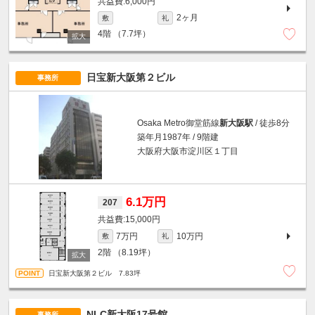
6,000円
2ヶ月
敷
礼
4階
（7.7坪）
日宝新大阪第２ビル
事務所
Osaka Metro御堂筋線
新大阪駅
/ 徒歩8分
築年月1987年 / 9階建
大阪府大阪市淀川区１丁目
6.1万円
207
15,000円
7万円
10万円
敷
礼
2階
（8.19坪）
日宝新大阪第２ビル 7.83坪
NLC新大阪17号館
事務所