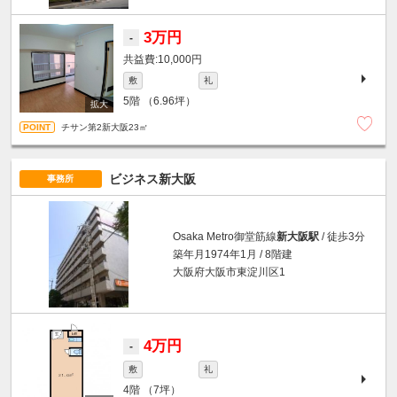
3万円
-
10,000円
敷
礼
5階
（6.96坪）
チサン第2新大阪23㎡
ビジネス新大阪
事務所
Osaka Metro御堂筋線
新大阪駅
/ 徒歩3分
築年月1974年1月 / 8階建
大阪府大阪市東淀川区1
4万円
-
敷
礼
4階
（7坪）