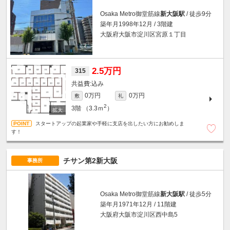
Osaka Metro御堂筋線
新大阪駅
/ 徒歩9分
築年月1998年12月 / 3階建
大阪府大阪市淀川区宮原１丁目
2.5万円
315
込み
0万円
0万円
敷
礼
2
3階
（3.3ｍ
）
スタートアップの起業家や手軽に支店を出したい方にお勧めしま
す！
チサン第2新大阪
事務所
Osaka Metro御堂筋線
新大阪駅
/ 徒歩5分
築年月1971年12月 / 11階建
大阪府大阪市淀川区西中島5