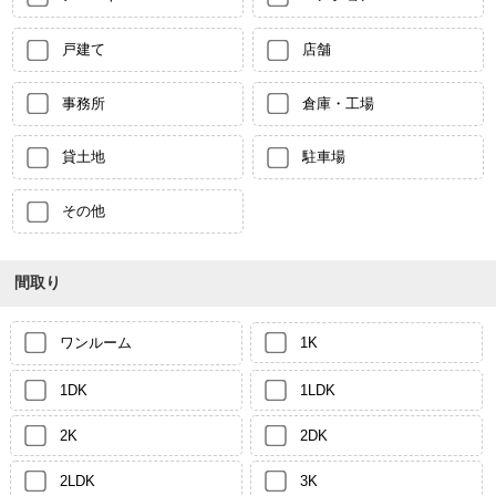
戸建て
店舗
事務所
倉庫・工場
貸土地
駐車場
その他
間取り
ワンルーム
1K
1DK
1LDK
2K
2DK
2LDK
3K