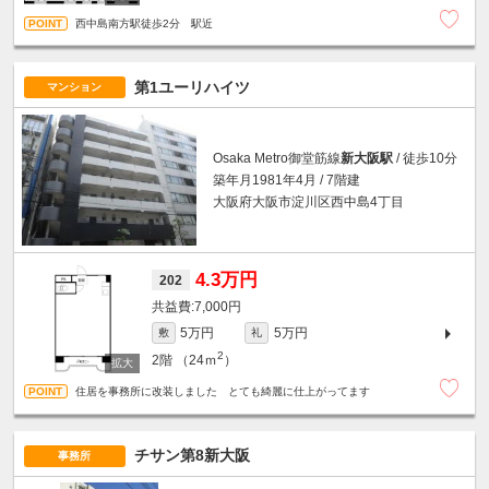
西中島南方駅徒歩2分 駅近
第1ユーリハイツ
マンション
Osaka Metro御堂筋線
新大阪駅
/ 徒歩10分
築年月1981年4月 / 7階建
大阪府大阪市淀川区西中島4丁目
4.3万円
202
7,000円
5万円
5万円
敷
礼
2
2階
（24ｍ
）
住居を事務所に改装しました とても綺麗に仕上がってます
チサン第8新大阪
事務所