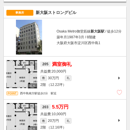
新大阪ストロングビル
事務所
Osaka Metro御堂筋線
新大阪駅
/ 徒歩12分
築年月1987年3月 / 8階建
大阪府大阪市淀川区西中島1
満室御礼
205
20,000円
30万円
敷
礼
2階
（12.22坪）
西中島南方駅徒歩2分 駅近
5.5万円
203
10,000円
20万円
敷
礼
2階
（12.16坪）