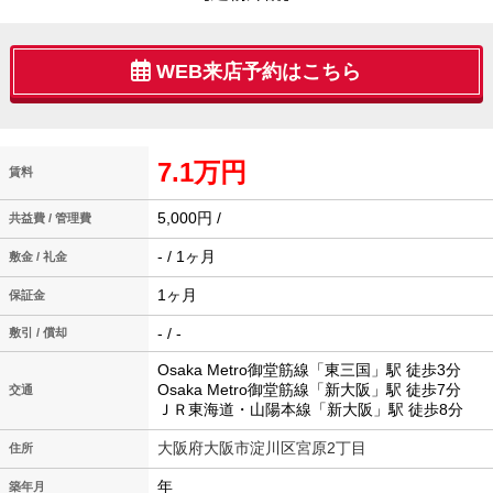
WEB来店予約はこちら
7.1万円
賃料
5,000円 /
共益費 / 管理費
- / 1ヶ月
敷金 / 礼金
1ヶ月
保証金
- / -
敷引 / 償却
Osaka Metro御堂筋線「東三国」駅 徒歩3分
Osaka Metro御堂筋線「新大阪」駅 徒歩7分
交通
ＪＲ東海道・山陽本線「新大阪」駅 徒歩8分
大阪府大阪市淀川区宮原2丁目
住所
年
築年月