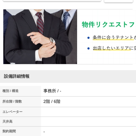
設備詳細情報
事務所 / -
種別 / 構造
2階 / 6階
所在階 / 階数
エレベーター
天井高
-
契約期間