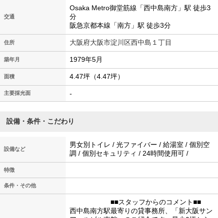
Osaka Metro御堂筋線「西中島南方」駅 徒歩3
分
交通
阪急京都本線「南方」駅 徒歩3分
大阪府大阪市淀川区西中島１丁目
住所
1979年5月
築年月
4.47坪（4.47坪）
面積
-
主要採光面
設備・条件・こだわり
男女別トイレ / 光ファイバー / 給湯室 / 個別空
設備など
調 / 個別セキュリティ / 24時間使用可 /
特徴
条件・その他
■■スタッフからのコメント■■
西中島南方駅最寄りの貸事務所、「新大阪サン