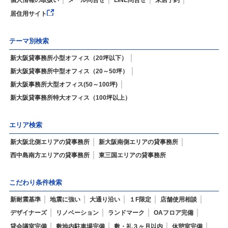
個人情報の取扱い
メール問合せ
LINE問合せ
来店予約
居住用サイト
テーマ別検索
新大阪貸事務所小型オフィス（20坪以下）
新大阪貸事務所中型オフィス（20～50坪）
新大阪事務所大型オフィス(50～100坪)
新大阪貸事務所特大オフィス（100坪以上）
エリア検索
新大阪北側エリアの貸事務所
新大阪南側エリアの貸事務所
西中島南方エリアの貸事務所
東三国エリアの貸事務所
こだわり条件検索
新耐震基準
地震に強い
大通り沿い
１F限定
店舗使用相談
デザイナーズ
リノベーション
ランドマーク
OAフロア完備
貸会議室完備
敷地内駐車場完備
敷・礼３ヶ月以内
休憩室完備