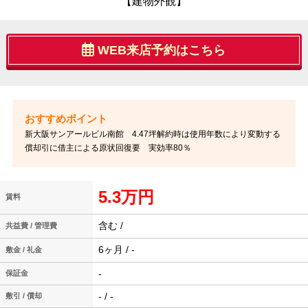
【建物外観】
WEB来店予約はこちら
新大阪サンアールビル南館 4.47坪解約時は使用年数により変動する
償却引に借主による原状回復要 実効率80％
5.3万円
賃料
含む /
共益費 / 管理費
6ヶ月 / -
敷金 / 礼金
-
保証金
- / -
敷引 / 償却