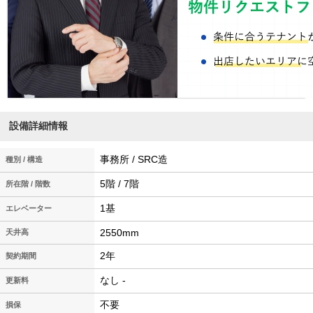
設備詳細情報
事務所 / SRC造
種別 / 構造
5階 / 7階
所在階 / 階数
1基
エレベーター
2550mm
天井高
2年
契約期間
なし -
更新料
不要
損保