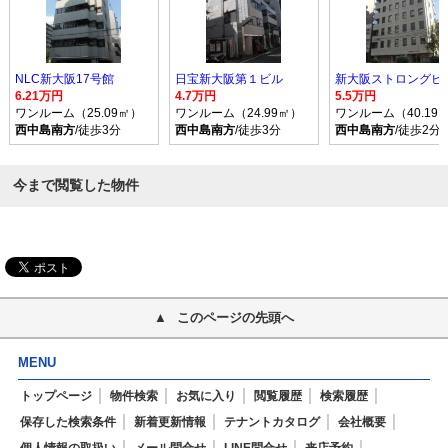
NLC新大阪17号館
日宝新大阪第１ビル
新大阪ストロングビ
6.21万円
4.7万円
5.5万円
ワンルーム（25.09㎡）
ワンルーム（24.99㎡）
ワンルーム（40.19
西中島南方
/徒歩3分
西中島南方
/徒歩3分
西中島南方
/徒歩2分
今まで閲覧した物件
このページの先頭へ
MENU
トップページ
物件検索
お気に入り
閲覧履歴
検索履歴
保存した検索条件
新着更新情報
テナントカタログ
会社概要