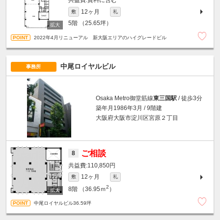
賃料に含む
12ヶ月
敷
礼
5階
（25.65坪）
2022年4月リニューアル 新大阪エリアのハイグレードビル
中尾ロイヤルビル
事務所
Osaka Metro御堂筋線
東三国駅
/ 徒歩3分
築年月1986年3月 / 9階建
大阪府大阪市淀川区宮原２丁目
ご相談
8
110,850円
12ヶ月
敷
礼
2
8階
（36.95ｍ
）
中尾ロイヤルビル36.59坪