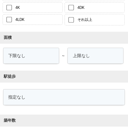
4K
4DK
4LDK
それ以上
面積
～
駅徒歩
築年数