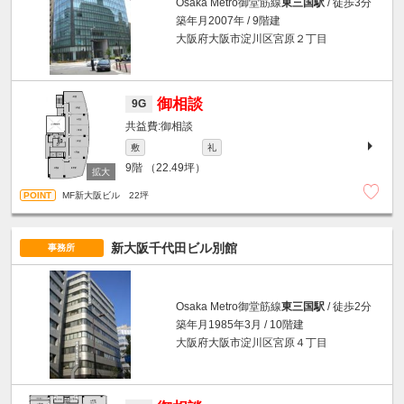
Osaka Metro御堂筋線
東三国駅
/ 徒歩3分
築年月2007年 / 9階建
大阪府大阪市淀川区宮原２丁目
御相談
9G
御相談
敷
礼
9階
（22.49坪）
MF新大阪ビル 22坪
新大阪千代田ビル別館
事務所
Osaka Metro御堂筋線
東三国駅
/ 徒歩2分
築年月1985年3月 / 10階建
大阪府大阪市淀川区宮原４丁目