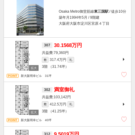
Osaka Metro御堂筋線
東三国駅
/ 徒歩10分
築年月1994年5月 / 9階建
大阪府大阪市淀川区宮原４丁目
30.1568万円
307
79,360円
317.4万円
敷
礼
3階
（31.74坪）
新大阪明幸ビル 31坪
満室御礼
302
103,142円
412.5万円
敷
礼
3階
（41.25坪）
新大阪明幸ビル 40坪
9.5019万円
312