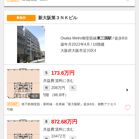
新大阪第３ＮＫビル
事務所
Osaka Metro御堂筋線
東三国駅
/ 徒歩8分
築年月2022年4月 / 10階建
大阪府大阪市淀川区4
173.6万円
5
賃料に含む
208万円
敷
礼
5階
（86.8坪）
地下鉄御堂筋・新幹線・在来線『新大阪駅』徒歩8分、複数アクセス
可能
872.68万円
8
賃料に含む
10472万
敷
礼