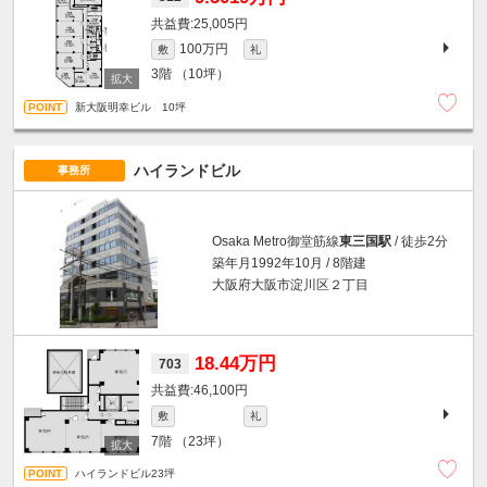
25,005円
100万円
敷
礼
3階
（10坪）
新大阪明幸ビル 10坪
ハイランドビル
事務所
Osaka Metro御堂筋線
東三国駅
/ 徒歩2分
築年月1992年10月 / 8階建
大阪府大阪市淀川区２丁目
18.44万円
703
46,100円
敷
礼
7階
（23坪）
ハイランドビル23坪