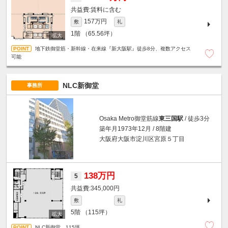
賃料に含む
157万円
敷
礼
1階
（65.56坪）
地下鉄御堂筋・新幹線・在来線『新大阪駅』徒歩8分、複数アクセス
可能
NLC新御堂
事務所
Osaka Metro御堂筋線
東三国駅
/ 徒歩3分
築年月1973年12月 / 8階建
大阪府大阪市淀川区宮原５丁目
138万円
5
345,000円
敷
礼
5階
（115坪）
NLC新御堂 115坪