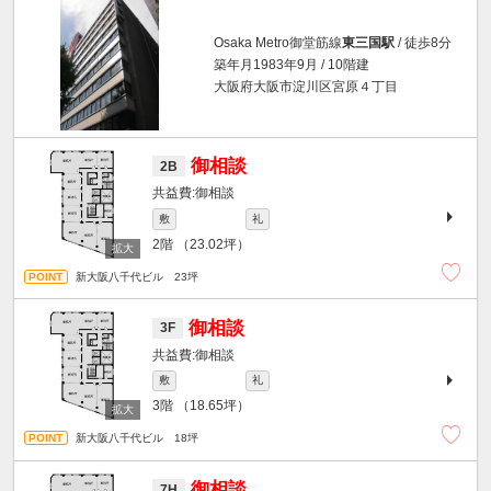
Osaka Metro御堂筋線
東三国駅
/ 徒歩8分
築年月1983年9月 / 10階建
大阪府大阪市淀川区宮原４丁目
御相談
2B
御相談
敷
礼
2階
（23.02坪）
新大阪八千代ビル 23坪
御相談
3F
御相談
敷
礼
3階
（18.65坪）
新大阪八千代ビル 18坪
御相談
7H