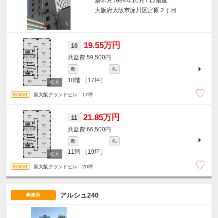
築年月1984年10月 / 12階建
大阪府大阪市淀川区宮原２丁目
19.55万円
10
59,500円
敷
礼
10階
（17坪）
新大阪グランドビル 17坪
21.85万円
11
66,500円
敷
礼
11階
（19坪）
新大阪グランドビル 20坪
アルシュ240
事務所