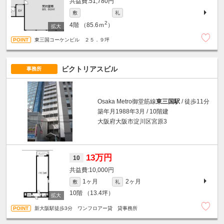
51,780円
敷
礼
2
4階
（85.6ｍ
）
東三国コーケンビル ２５．９坪
ビクトリアスビル
事務所
Osaka Metro御堂筋線
東三国駅
/ 徒歩11分
築年月1988年3月 / 10階建
大阪府大阪市淀川区宮原3
13万円
10
10,000円
1ヶ月
2ヶ月
敷
礼
10階
（13.4坪）
新大阪駅徒歩3分 ワンフロアー貸 貸事務所