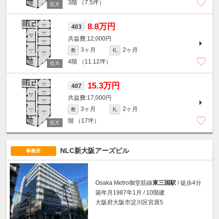
3階
（7.5坪）
8.8万円
403
12,000円
3ヶ月
2ヶ月
敷
礼
4階
（11.12坪）
15.3万円
407
17,000円
3ヶ月
2ヶ月
敷
礼
階
（17坪）
NLC新大阪アーズビル
事務所
Osaka Metro御堂筋線
東三国駅
/ 徒歩4分
築年月1987年1月 / 10階建
大阪府大阪市淀川区宮原5