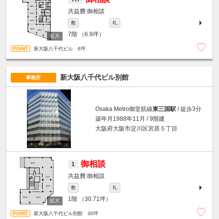
御相談
敷
礼
7階
（6.9坪）
新大阪八千代ビル 6坪
新大阪八千代ビル別館
事務所
Osaka Metro御堂筋線
東三国駅
/ 徒歩3分
築年月1988年11月 / 9階建
大阪府大阪市淀川区宮原５丁目
御相談
1
御相談
敷
礼
1階
（30.71坪）
新大阪八千代ビル別館 30坪