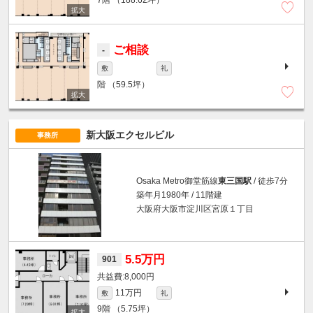
ご相談
-
敷
礼
階
（59.5坪）
新大阪エクセルビル
事務所
Osaka Metro御堂筋線
東三国駅
/ 徒歩7分
築年月1980年 / 11階建
大阪府大阪市淀川区宮原１丁目
5.5万円
901
8,000円
11万円
敷
礼
9階
（5.75坪）