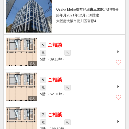
Osaka Metro御堂筋線
東三国駅
/ 徒歩9分
築年月2021年12月 / 10階建
大阪府大阪市淀川区宮原4
ご相談
5
敷
礼
5階
（39.18坪）
ご相談
5
敷
礼
5階
（52.01坪）
ご相談
7
敷
礼
7階
（188.62坪）