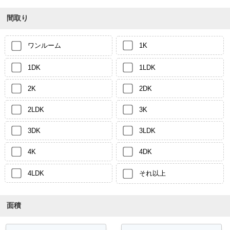
間取り
ワンルーム
1K
1DK
1LDK
2K
2DK
2LDK
3K
3DK
3LDK
4K
4DK
4LDK
それ以上
面積