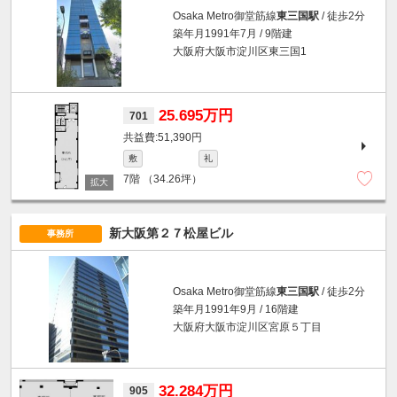
Osaka Metro御堂筋線
東三国駅
/ 徒歩2分
築年月1991年7月 / 9階建
大阪府大阪市淀川区東三国1
25.695万円
701
51,390円
敷
礼
7階
（34.26坪）
新大阪第２７松屋ビル
事務所
Osaka Metro御堂筋線
東三国駅
/ 徒歩2分
築年月1991年9月 / 16階建
大阪府大阪市淀川区宮原５丁目
32.284万円
905