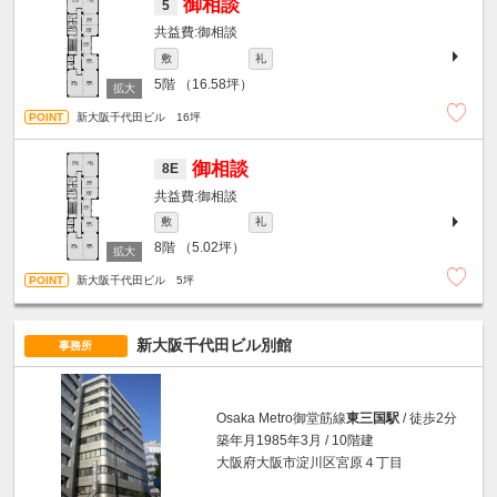
御相談
5
御相談
敷
礼
5階
（16.58坪）
新大阪千代田ビル 16坪
御相談
8E
御相談
敷
礼
8階
（5.02坪）
新大阪千代田ビル 5坪
新大阪千代田ビル別館
事務所
Osaka Metro御堂筋線
東三国駅
/ 徒歩2分
築年月1985年3月 / 10階建
大阪府大阪市淀川区宮原４丁目