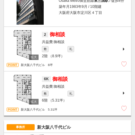
Osaka Metro御堂筋線
東三国駅
/ 徒歩8分
築年月1983年9月 / 10階建
大阪府大阪市淀川区４丁目
御相談
2
御相談
敷
礼
2階
（8.9坪）
新大阪八千代ビル 8坪
御相談
6K
御相談
敷
礼
6階
（5.31坪）
新大阪八千代ビル 5.31坪
新大阪八千代ビル
事務所