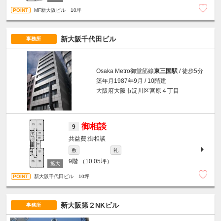
MF新大阪ビル 10坪
新大阪千代田ビル
事務所
Osaka Metro御堂筋線
東三国駅
/ 徒歩5分
築年月1987年9月 / 10階建
大阪府大阪市淀川区宮原４丁目
御相談
9
御相談
敷
礼
9階
（10.05坪）
新大阪千代田ビル 10坪
新大阪第２NKビル
事務所