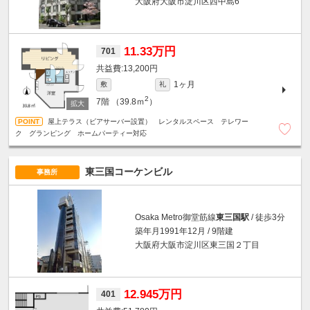
大阪府大阪市淀川区西中島6
11.33万円
701
13,200円
1ヶ月
敷
礼
2
7階
（39.8ｍ
）
屋上テラス（ビアサーバー設置） レンタルスペース テレワー
ク グランピング ホームパーティー対応
東三国コーケンビル
事務所
Osaka Metro御堂筋線
東三国駅
/ 徒歩3分
築年月1991年12月 / 9階建
大阪府大阪市淀川区東三国２丁目
12.945万円
401