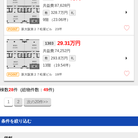
87,628円
328.7万円
敷
礼
9階
（23.06坪）
新大阪第２７松屋ビル 23坪
29.31万円
1303
74,252円
293.8万円
敷
礼
13階
（19.54坪）
新大阪第２７松屋ビル 19坪
棟数
28
件 (総物件数：
49
件)
1
2
次の20件>>
条件を絞り込む