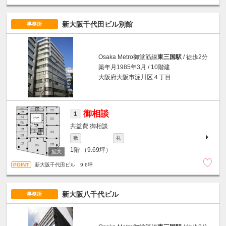
新大阪千代田ビル別館
事務所
Osaka Metro御堂筋線
東三国駅
/ 徒歩2分
築年月1985年3月 / 10階建
大阪府大阪市淀川区４丁目
御相談
1
御相談
敷
礼
1階
（9.69坪）
新大阪千代田ビル 9.6坪
新大阪八千代ビル
事務所