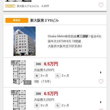
新大阪エクセルビル 4.45坪
新大阪第２YSビル
事務所
Osaka Metro御堂筋線
東三国駅
/ 徒歩4分
築年月1973年9月 / 8階建
大阪府大阪市淀川区宮原2
6.5万円
306
5,250円
3ヶ月
2ヶ月
敷
礼
3階
（7.5坪）
6.5万円
306
5,250円
3ヶ月
2ヶ月
敷
礼