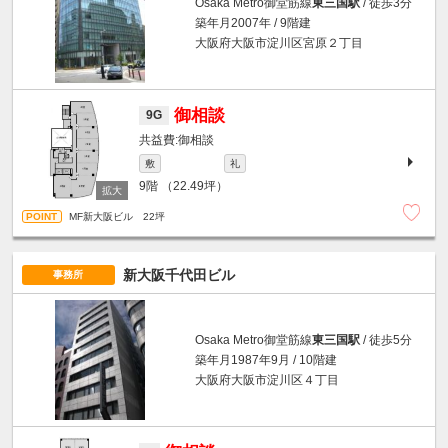
Osaka Metro御堂筋線
東三国駅
/ 徒歩3分
築年月2007年 / 9階建
大阪府大阪市淀川区宮原２丁目
御相談
9G
御相談
敷
礼
9階
（22.49坪）
MF新大阪ビル 22坪
新大阪千代田ビル
事務所
Osaka Metro御堂筋線
東三国駅
/ 徒歩5分
築年月1987年9月 / 10階建
大阪府大阪市淀川区４丁目