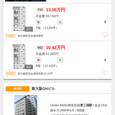
13.05万円
710
39,150円
敷
礼
7階
（13.05坪）
新大阪駅貸会議室無料
10.42万円
902
31,260円
敷
礼
9階
（10.42坪）
新大阪駅貸会議室無料10.42坪
新大阪GHビル
事務所
Osaka Metro御堂筋線
東三国駅
/ 徒歩19分
築年月1990年4月 / 9階建