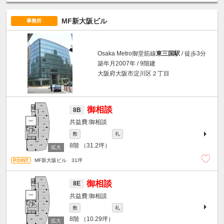
MF新大阪ビル
事務所
Osaka Metro御堂筋線
東三国駅
/ 徒歩3分
築年月2007年 / 9階建
大阪府大阪市淀川区２丁目
御相談
8B
御相談
敷
礼
8階
（31.2坪）
MF新大阪ビル 31坪
御相談
8E
御相談
敷
礼
8階
（10.29坪）