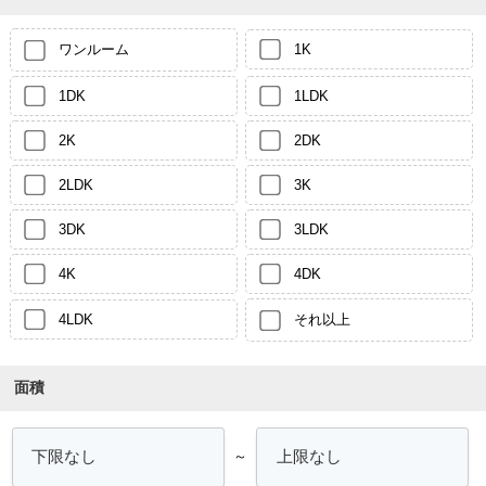
ワンルーム
1K
1DK
1LDK
2K
2DK
2LDK
3K
3DK
3LDK
4K
4DK
4LDK
それ以上
面積
～