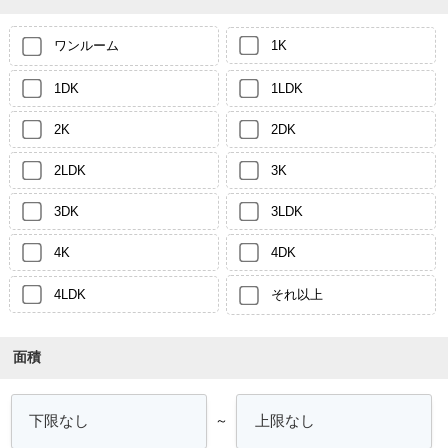
ワンルーム
1K
1DK
1LDK
2K
2DK
2LDK
3K
3DK
3LDK
4K
4DK
4LDK
それ以上
面積
～