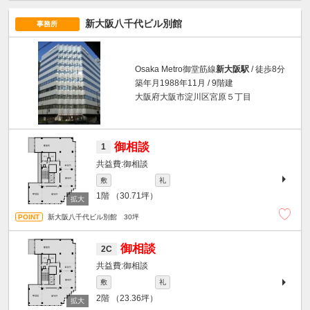
新大阪八千代ビル別館
事務所
Osaka Metro御堂筋線
新大阪駅
/ 徒歩8分
築年月1988年11月 / 9階建
大阪府大阪市淀川区宮原５丁目
御相談
1
御相談
敷
礼
1階
（30.71坪）
新大阪八千代ビル別館 30坪
御相談
2C
御相談
敷
礼
2階
（23.36坪）