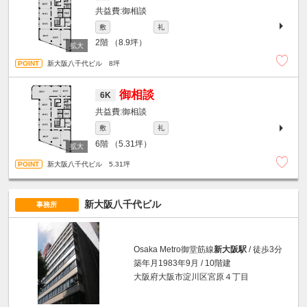
御相談
敷
礼
2階
（8.9坪）
新大阪八千代ビル 8坪
御相談
6K
御相談
敷
礼
6階
（5.31坪）
新大阪八千代ビル 5.31坪
新大阪八千代ビル
事務所
Osaka Metro御堂筋線
新大阪駅
/ 徒歩3分
築年月1983年9月 / 10階建
大阪府大阪市淀川区宮原４丁目