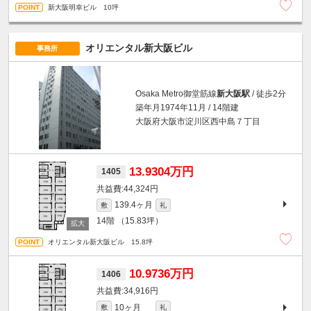
新大阪明幸ビル 10坪
オリエンタル新大阪ビル
事務所
Osaka Metro御堂筋線
新大阪駅
/ 徒歩2分
築年月1974年11月 / 14階建
大阪府大阪市淀川区西中島７丁目
13.9304万円
1405
44,324円
139.4ヶ月
敷
礼
14階
（15.83坪）
オリエンタル新大阪ビル 15.8坪
10.9736万円
1406
34,916円
10ヶ月
敷
礼