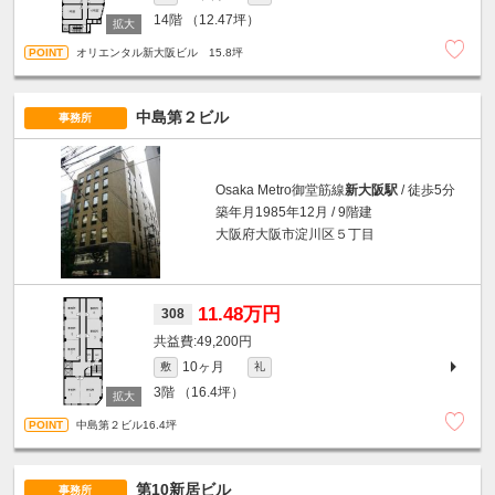
14階
（12.47坪）
オリエンタル新大阪ビル 15.8坪
中島第２ビル
事務所
Osaka Metro御堂筋線
新大阪駅
/ 徒歩5分
築年月1985年12月 / 9階建
大阪府大阪市淀川区５丁目
11.48万円
308
49,200円
10ヶ月
敷
礼
3階
（16.4坪）
中島第２ビル16.4坪
第10新居ビル
事務所