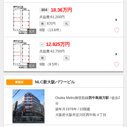
18.36万円
804
61,200円
8万円
敷
礼
8階
（13.6坪）
12.825万円
-
42,750円
敷
礼
9階
（9.5坪）
NLC新大阪パワービル
事務所
Osaka Metro御堂筋線
西中島南方駅
/ 徒歩2
分
築年月1978年 / 10階建
大阪府大阪市淀川区西中島４丁目