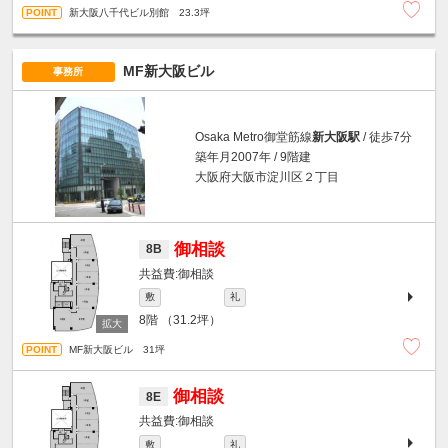
新大阪八千代ビル別館 23.3坪
MF新大阪ビル
事務所
Osaka Metro御堂筋線
新大阪駅
/ 徒歩7分
築年月2007年 / 9階建
大阪府大阪市淀川区２丁目
御相談
8B
御相談
敷
礼
8階
（31.2坪）
MF新大阪ビル 31坪
御相談
8E
御相談
敷
礼