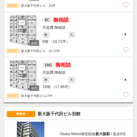
新大阪千代田ビル 20坪
御相談
6C
御相談
敷
礼
6階
（10.72坪）
新大阪千代田ビル 10.72坪
御相談
10G
御相談
敷
礼
10階
（17.96坪）
新大阪千代田ビル17坪
新大阪千代田ビル別館
事務所
Osaka Metro御堂筋線
新大阪駅
/ 徒歩8分