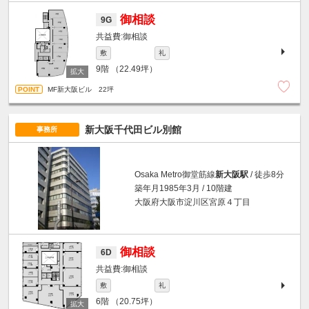
御相談
9G
御相談
敷
礼
9階
（22.49坪）
MF新大阪ビル 22坪
新大阪千代田ビル別館
事務所
Osaka Metro御堂筋線
新大阪駅
/ 徒歩8分
築年月1985年3月 / 10階建
大阪府大阪市淀川区宮原４丁目
御相談
6D
御相談
敷
礼
6階
（20.75坪）