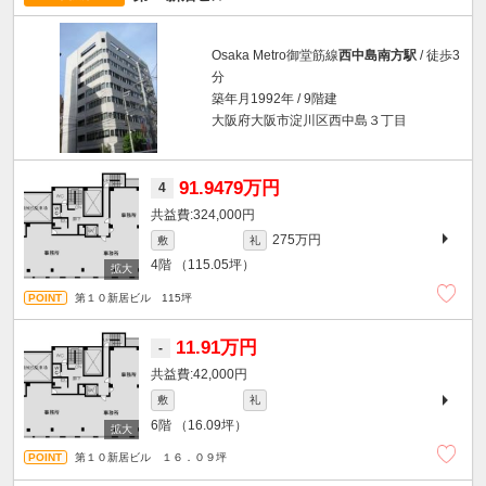
Osaka Metro御堂筋線
西中島南方駅
/ 徒歩3
分
築年月1992年 / 9階建
大阪府大阪市淀川区西中島３丁目
91.9479万円
4
324,000円
275万円
敷
礼
4階
（115.05坪）
第１０新居ビル 115坪
11.91万円
-
42,000円
敷
礼
6階
（16.09坪）
第１０新居ビル １６．０９坪