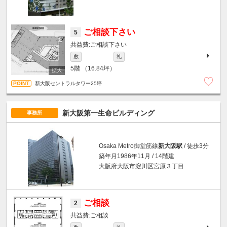
ご相談下さい
5
ご相談下さい
敷
礼
5階
（16.84坪）
新大阪セントラルタワー25坪
新大阪第一生命ビルディング
事務所
Osaka Metro御堂筋線
新大阪駅
/ 徒歩3分
築年月1986年11月 / 14階建
大阪府大阪市淀川区宮原３丁目
ご相談
2
ご相談