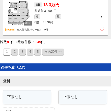
13.3万円
8B
39,900円
敷
礼
8階
（13.3坪）
NLC新大阪パワービル 9坪
棟数
81
件 (総物件数：
134
件)
1
2
3
4
5
次の20件>>
条件を絞り込む
賃料
～