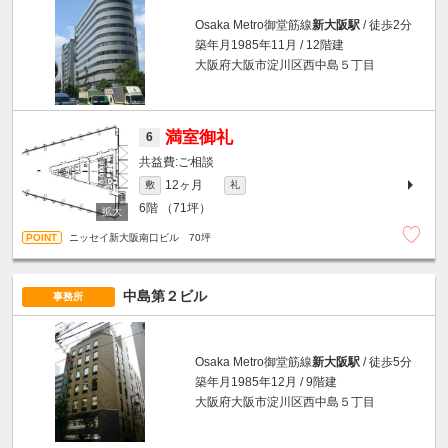
Osaka Metro御堂筋線
新大阪駅
/ 徒歩2分
築年月1985年11月 / 12階建
大阪府大阪市淀川区西中島５丁目
満室御礼
6
ご相談
12ヶ月
敷
礼
6階
（71坪）
ニッセイ新大阪南口ビル 70坪
中島第２ビル
事務所
Osaka Metro御堂筋線
新大阪駅
/ 徒歩5分
築年月1985年12月 / 9階建
大阪府大阪市淀川区西中島５丁目