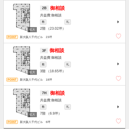
御相談
2B
御相談
敷
礼
2階
（23.02坪）
新大阪八千代ビル 23坪
御相談
3F
御相談
敷
礼
3階
（18.65坪）
新大阪八千代ビル 18坪
御相談
7H
御相談
敷
礼
7階
（6.9坪）
新大阪八千代ビル 6坪