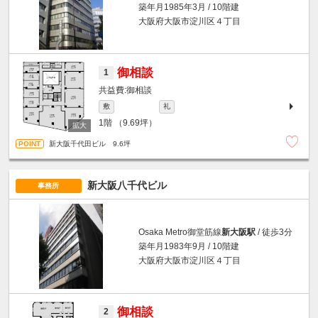
築年月1985年3月 / 10階建
大阪府大阪市淀川区４丁目
御相談
1
御相談
敷
礼
1階
（9.69坪）
新大阪千代田ビル 9.6坪
新大阪八千代ビル
事務所
Osaka Metro御堂筋線
新大阪駅
/ 徒歩3分
築年月1983年9月 / 10階建
大阪府大阪市淀川区４丁目
御相談
2