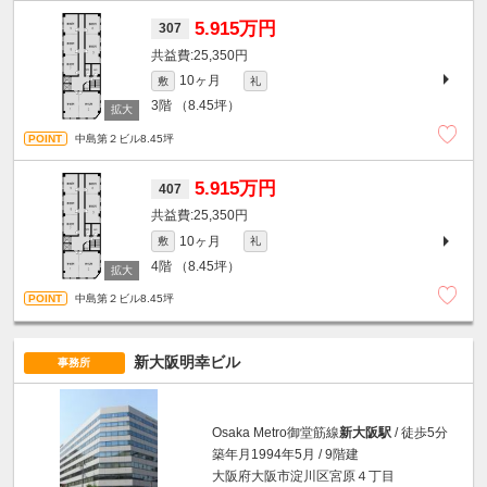
5.915万円
307
25,350円
10ヶ月
敷
礼
3階
（8.45坪）
中島第２ビル8.45坪
5.915万円
407
25,350円
10ヶ月
敷
礼
4階
（8.45坪）
中島第２ビル8.45坪
新大阪明幸ビル
事務所
Osaka Metro御堂筋線
新大阪駅
/ 徒歩5分
築年月1994年5月 / 9階建
大阪府大阪市淀川区宮原４丁目