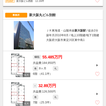
新大阪ビル西館 12.29坪
新大阪丸ビル別館
事務所
ＪＲ東海道・山陽本線
新大阪駅
/ 徒歩2分
築年月2010年8月 / 地上10階建/地下1階建
大阪府大阪市東淀川区東中島1
55.485万円
601
184,950円
8ヶ月
敷
礼
6階
（41.1坪）
32.89万円
-
126,500円
敷
礼
7階
（25.3坪）