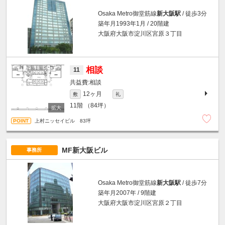
Osaka Metro御堂筋線
新大阪駅
/ 徒歩3分
築年月1993年1月 / 20階建
大阪府大阪市淀川区宮原３丁目
相談
11
相談
12ヶ月
敷
礼
11階
（84坪）
上村ニッセイビル 83坪
MF新大阪ビル
事務所
Osaka Metro御堂筋線
新大阪駅
/ 徒歩7分
築年月2007年 / 9階建
大阪府大阪市淀川区宮原２丁目