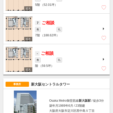
5階
（52.01坪）
ご相談
7
敷
礼
7階
（188.62坪）
ご相談
-
敷
礼
階
（59.5坪）
新大阪セントラルタワー
事務所
Osaka Metro御堂筋線
新大阪駅
/ 徒歩3分
築年月1989年6月 / 23階建
大阪府大阪市淀川区西中島５丁目