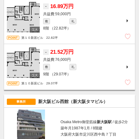
16.89万円
-
59,000円
敷
礼
8階
（22.82坪）
第１０新居ビル 22.82坪
21.52万円
-
76,000円
敷
礼
9階
（29.07坪）
第１０新居ビル 29.07坪
新大阪ビル西館（新大阪タマビル）
事務所
Osaka Metro御堂筋線
新大阪駅
/ 徒歩2分
築年月1987年1月 / 8階建
大阪府大阪市淀川区西中島７丁目