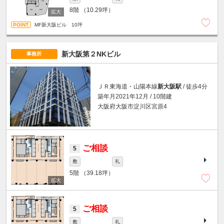
8階
（10.29坪）
MF新大阪ビル 10坪
新大阪第２NKビル
事務所
ＪＲ東海道・山陽本線
新大阪駅
/ 徒歩4分
築年月2021年12月 / 10階建
大阪府大阪市淀川区宮原4
ご相談
5
敷
礼
5階
（39.18坪）
ご相談
5
敷
礼