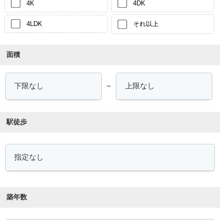
4K
4DK
4LDK
それ以上
面積
～
駅徒歩
築年数