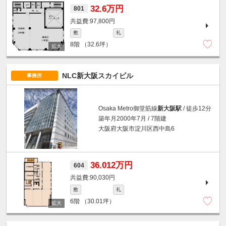
32.6万円
801
97,800円
敷
礼
8階
（32.6坪）
NLC新大阪スカイビル
事務所
Osaka Metro御堂筋線
新大阪駅
/ 徒歩12分
築年月2000年7月 / 7階建
大阪府大阪市淀川区西中島6
36.012万円
604
90,030円
敷
礼
6階
（30.01坪）