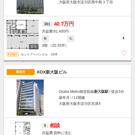
大阪府大阪市淀川区西中島３丁目
40.7万円
301
81,400円
敷
礼
3階
（20.35坪）
セントアーバンビル 20坪
KDX新大阪ビル
事務所
Osaka Metro御堂筋線
新大阪駅
/ 徒歩3分
築年月- / 11階建
大阪府大阪市淀川区宮原4
相談
5
賃料に含む