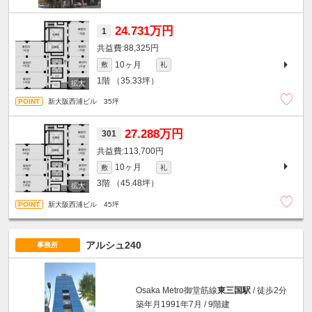
24.731万円
1
88,325円
10ヶ月
敷
礼
1階
（35.33坪）
新大阪西浦ビル 35坪
27.288万円
301
113,700円
10ヶ月
敷
礼
3階
（45.48坪）
新大阪西浦ビル 45坪
アルシュ240
事務所
Osaka Metro御堂筋線
東三国駅
/ 徒歩2分
築年月1991年7月 / 9階建