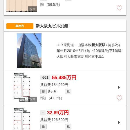
階
（59.5坪）
新大阪丸ビル別館
事務所
ＪＲ東海道・山陽本線
新大阪駅
/ 徒歩2分
築年月2010年8月 / 地上10階建/地下1階建
大阪府大阪市東淀川区東中島1
55.485万円
601
184,950円
8ヶ月
敷
礼
6階
（41.1坪）
32.89万円
-
126,500円
敷
礼