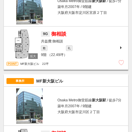
Osaka Metro御堂筋線
新大阪駅
/ 徒歩7分
築年月2007年 / 9階建
大阪府大阪市淀川区宮原２丁目
御相談
9G
御相談
敷
礼
9階
（22.49坪）
MF新大阪ビル 22坪
MF新大阪ビル
事務所
Osaka Metro御堂筋線
新大阪駅
/ 徒歩7分
築年月2007年 / 9階建
大阪府大阪市淀川区２丁目