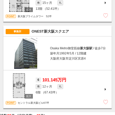
15ヶ月
敷
礼
13階
（52.41坪）
新大阪プライムタワー 52坪
ONEST新大阪スクエア
事務所
Osaka Metro御堂筋線
新大阪駅
/ 徒歩7分
築年月1992年5月 / 12階建
大阪府大阪市淀川区宮原4
101.145万円
6
12ヶ月
敷
礼
6階
（67.43坪）
セントラル新大阪ビル67坪