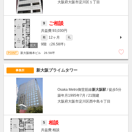
大阪府大阪市淀川区１丁目
ご相談
9
93,030円
12ヶ月
敷
礼
9階
（26.58坪）
新大阪橋本ビル 26.58坪
新大阪プライムタワー
事務所
Osaka Metro御堂筋線
新大阪駅
/ 徒歩5分
築年月1995年7月 / 21階建
大阪府大阪市淀川区西中島６丁目
相談
5
相談