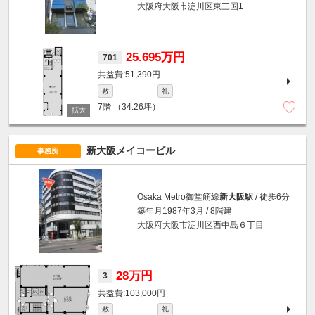
大阪府大阪市淀川区東三国1
25.695万円
701
51,390円
敷
礼
7階
（34.26坪）
新大阪メイコービル
事務所
Osaka Metro御堂筋線
新大阪駅
/ 徒歩6分
築年月1987年3月 / 8階建
大阪府大阪市淀川区西中島６丁目
28万円
3
103,000円
敷
礼