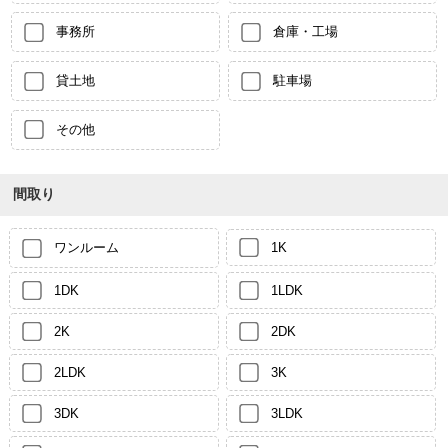
事務所
倉庫・工場
貸土地
駐車場
その他
間取り
ワンルーム
1K
1DK
1LDK
2K
2DK
2LDK
3K
3DK
3LDK