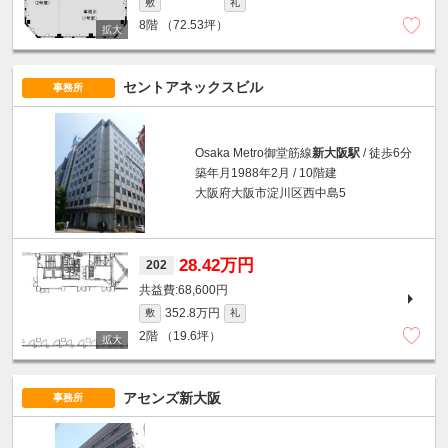
敷
礼
8階
（72.53坪）
セントアネックスビル
事務所
Osaka Metro御堂筋線
新大阪駅
/ 徒歩6分
築年月1988年2月 / 10階建
大阪府大阪市淀川区西中島5
28.42万円
202
68,600円
352.8万円
敷
礼
2階
（19.6坪）
アセンズ新大阪
事務所