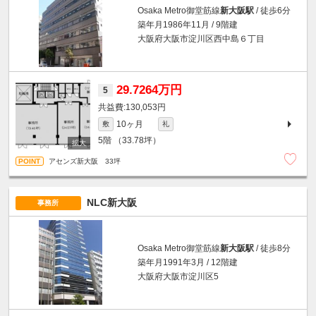
Osaka Metro御堂筋線
新大阪駅
/ 徒歩6分
築年月1986年11月 / 9階建
大阪府大阪市淀川区西中島６丁目
29.7264万円
5
130,053円
10ヶ月
敷
礼
5階
（33.78坪）
アセンズ新大阪 33坪
NLC新大阪
事務所
Osaka Metro御堂筋線
新大阪駅
/ 徒歩8分
築年月1991年3月 / 12階建
大阪府大阪市淀川区5