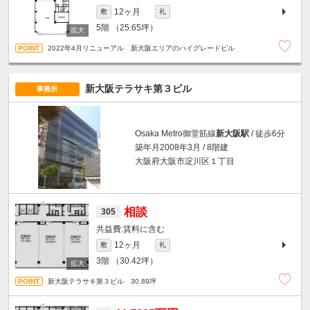
12ヶ月
敷
礼
5階
（25.65坪）
2022年4月リニューアル 新大阪エリアのハイグレードビル
新大阪テラサキ第３ビル
事務所
Osaka Metro御堂筋線
新大阪駅
/ 徒歩6分
築年月2008年3月 / 8階建
大阪府大阪市淀川区１丁目
相談
305
賃料に含む
12ヶ月
敷
礼
3階
（30.42坪）
新大阪テラサキ第３ビル 30.89坪