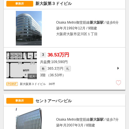
新大阪第３ドイビル
事務所
Osaka Metro御堂筋線
新大阪駅
/ 徒歩6分
築年月1992年12月 / 9階建
大阪府大阪市淀川区１丁目
36.53万円
3
109,590円
365.3万円
敷
礼
3階
（36.53坪）
新大阪第３ドイビル 36坪
セントアーバンビル
事務所
Osaka Metro御堂筋線
新大阪駅
/ 徒歩7分
築年月2007年3月 / 8階建