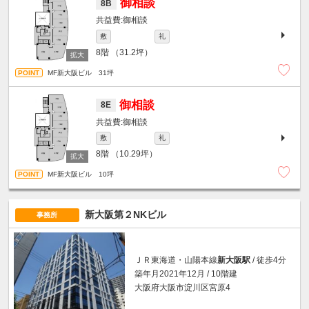
御相談
8B
御相談
敷
礼
8階
（31.2坪）
MF新大阪ビル 31坪
御相談
8E
御相談
敷
礼
8階
（10.29坪）
MF新大阪ビル 10坪
新大阪第２NKビル
事務所
ＪＲ東海道・山陽本線
新大阪駅
/ 徒歩4分
築年月2021年12月 / 10階建
大阪府大阪市淀川区宮原4