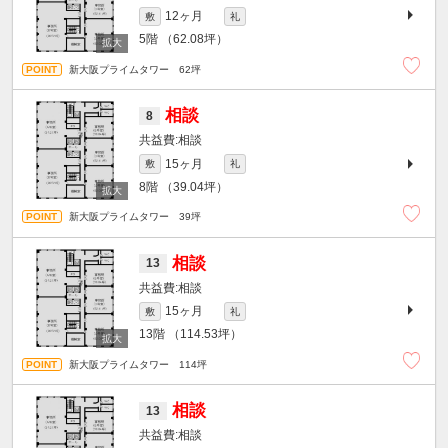
12ヶ月
敷
礼
5階
（62.08坪）
新大阪プライムタワー 62坪
相談
8
相談
15ヶ月
敷
礼
8階
（39.04坪）
新大阪プライムタワー 39坪
相談
13
相談
15ヶ月
敷
礼
13階
（114.53坪）
新大阪プライムタワー 114坪
相談
13
相談