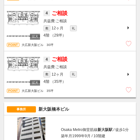
ご相談
4
ご相談
12ヶ月
敷
礼
4階
（29坪）
大広新大阪ビル 30坪
ご相談
4
ご相談
12ヶ月
敷
礼
4階
（35坪）
大広新大阪ビル 35坪
新大阪橋本ビル
事務所
Osaka Metro御堂筋線
新大阪駅
/ 徒歩1分
築年月1999年9月 / 10階建