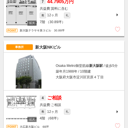
44.7905万円
7
賃料に含む
12ヶ月
敷
礼
7階
（30.89坪）
新大阪テラサキ第３ビル 30.89坪
新大阪NKビル
事務所
Osaka Metro御堂筋線
新大阪駅
/ 徒歩5分
築年月1988年 / 10階建
大阪府大阪市淀川区宮原４丁目
ご相談
4
ご相談
12ヶ月
敷
礼
4階
（68坪）
大広新大阪ビル 68坪