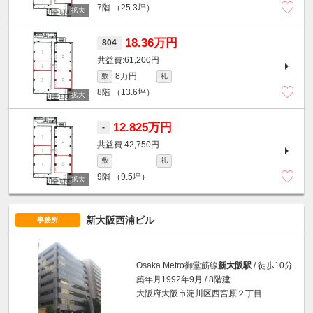
7階
（25.3坪）
18.36万円
804
61,200円
8万円
敷
礼
8階
（13.6坪）
12.825万円
-
42,750円
敷
礼
9階
（9.5坪）
新大阪西浦ビル
事務所
Osaka Metro御堂筋線
新大阪駅
/ 徒歩10分
築年月1992年9月 / 8階建
大阪府大阪市淀川区西宮原２丁目