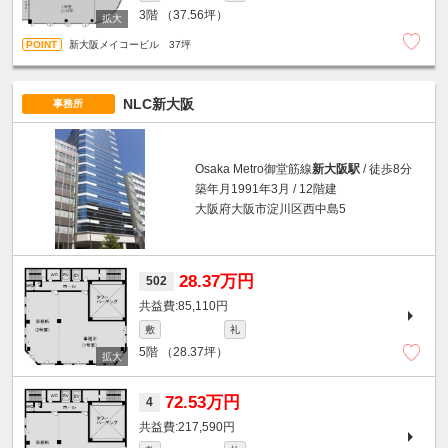
3階
（37.56坪）
新大阪メイコービル 37坪
NLC新大阪
事務所
Osaka Metro御堂筋線
新大阪駅
/ 徒歩8分
築年月1991年3月 / 12階建
大阪府大阪市淀川区西中島5
28.37万円
502
85,110円
敷
礼
5階
（28.37坪）
72.53万円
4
217,590円