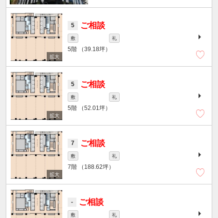
ご相談
5
敷
礼
5階
（39.18坪）
ご相談
5
敷
礼
5階
（52.01坪）
ご相談
7
敷
礼
7階
（188.62坪）
ご相談
-
敷
礼