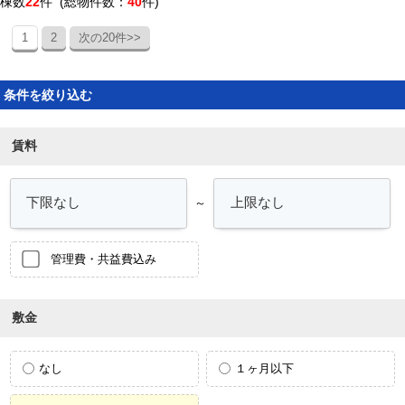
棟数
22
件 (総物件数：
40
件)
1
2
次の20件>>
条件を絞り込む
賃料
～
管理費・共益費込み
敷金
なし
１ヶ月以下