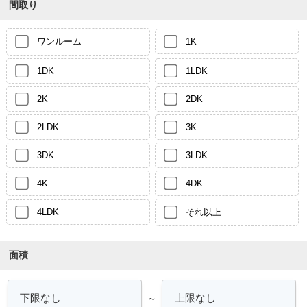
間取り
ワンルーム
1K
1DK
1LDK
2K
2DK
2LDK
3K
3DK
3LDK
4K
4DK
4LDK
それ以上
面積
～