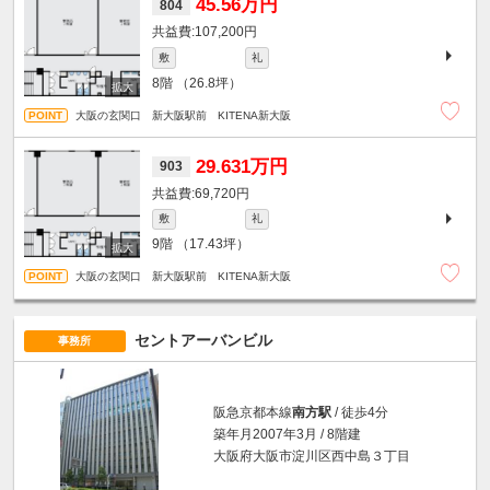
45.56万円
804
107,200円
敷
礼
8階
（26.8坪）
大阪の玄関口 新大阪駅前 KITENA新大阪
29.631万円
903
69,720円
敷
礼
9階
（17.43坪）
大阪の玄関口 新大阪駅前 KITENA新大阪
セントアーバンビル
事務所
阪急京都本線
南方駅
/ 徒歩4分
築年月2007年3月 / 8階建
大阪府大阪市淀川区西中島３丁目