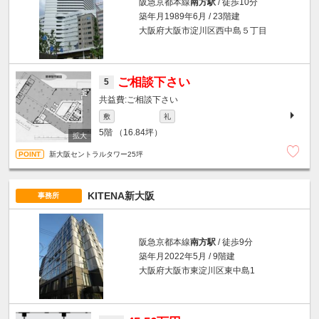
阪急京都本線
南方駅
/ 徒歩10分
築年月1989年6月 / 23階建
大阪府大阪市淀川区西中島５丁目
ご相談下さい
5
ご相談下さい
敷
礼
5階
（16.84坪）
新大阪セントラルタワー25坪
KITENA新大阪
事務所
阪急京都本線
南方駅
/ 徒歩9分
築年月2022年5月 / 9階建
大阪府大阪市東淀川区東中島1