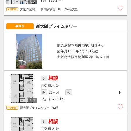
8階
（26.8坪）
大阪の玄関口 新大阪駅前 KITENA新大阪
新大阪プライムタワー
事務所
阪急京都本線
南方駅
/ 徒歩4分
築年月1995年7月 / 21階建
大阪府大阪市淀川区西中島６丁目
相談
5
相談
12ヶ月
敷
礼
5階
（62.08坪）
新大阪プライムタワー 62坪
相談
8
相談