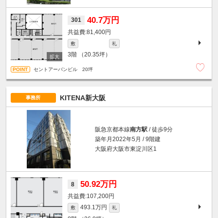
40.7万円
301
81,400円
敷
礼
3階
（20.35坪）
セントアーバンビル 20坪
KITENA新大阪
事務所
阪急京都本線
南方駅
/ 徒歩9分
築年月2022年5月 / 9階建
大阪府大阪市東淀川区1
50.92万円
8
107,200円
493.1万円
敷
礼