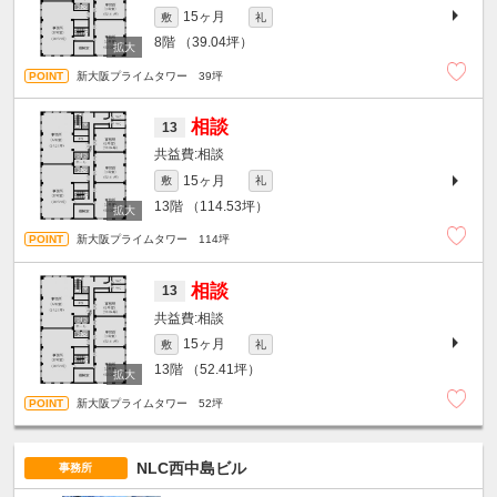
15ヶ月
敷
礼
8階
（39.04坪）
新大阪プライムタワー 39坪
相談
13
相談
15ヶ月
敷
礼
13階
（114.53坪）
新大阪プライムタワー 114坪
相談
13
相談
15ヶ月
敷
礼
13階
（52.41坪）
新大阪プライムタワー 52坪
NLC西中島ビル
事務所