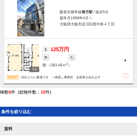
阪急京都本線
南方駅
/ 徒歩5分
築年月1999年4月 / -
大阪府大阪市淀川区西中島４丁目
125万円
1
敷
礼
2
階
（383.48ｍ
）
自社ビルに最適です 一棟貸し事務所 全面車止めれます
棟数
6
件 (総物件数：
10
件)
条件を絞り込む
賃料